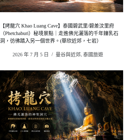
【拷龍穴 Khao Luang Cave】泰國碧武里/碧差汶里府
（Phetchaburi）秘境景點｜走進佛光灑落的千年鐘乳石
洞，彷彿踏入另一個世界。(華欣近郊，七岩）
2026 年 7 月 5 日
曼谷與近郊
,
泰國旅遊