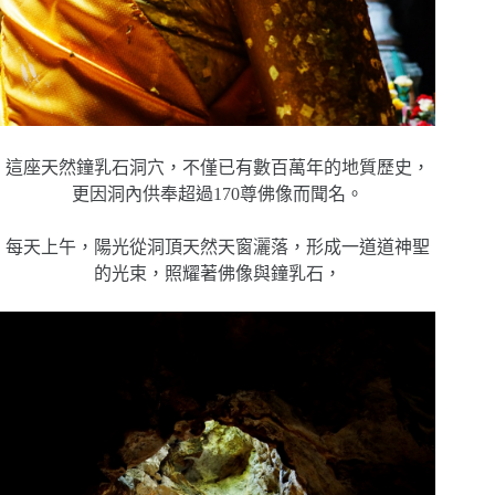
這座天然鐘乳石洞穴，不僅已有數百萬年的地質歷史，
更因洞內供奉超過170尊佛像而聞名。
每天上午，陽光從洞頂天然天窗灑落，形成一道道神聖
的光束，照耀著佛像與鐘乳石，