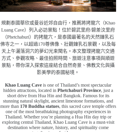
規劃泰國華欣或曼谷近郊自由行，推薦將拷龍穴（Khao
Luang Cave）列入必訪景點！位於碧武里府/碧差汶里府
（Phetchaburi）的拷龍穴，是泰國最著名的天然鐘乳石
佛寺之一，以超過170尊佛像、壯觀鐘乳石景觀，以及每
天上午灑落洞穴的夢幻光束聞名。本文整理拷龍穴交通
方式、參觀攻略、最佳拍照時間、旅遊注意事項與順遊
景點，帶你深入探索這座結合自然奇景、佛教文化與攝
影美學的泰國秘境。
Khao Luang Cave
is one of Thailand’s most spectacular
hidden attractions, located in
Phetchaburi Province
, just a
short drive from Hua Hin and Bangkok. Famous for its
stunning natural skylight, ancient limestone formations, and
more than
170 Buddha statues
, this sacred cave temple offers
one of the most breathtaking photography experiences in
Thailand. Whether you’re planning a Hua Hin day trip or
exploring central Thailand, Khao Luang Cave is a must-visit
destination where nature, history, and spirituality come