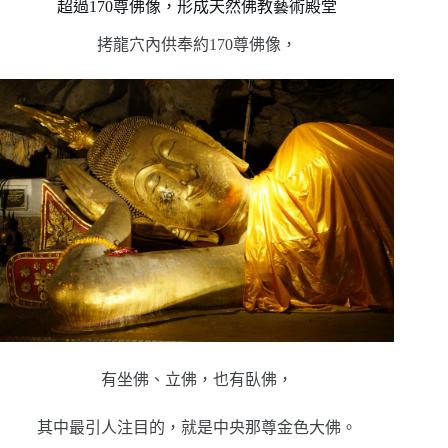
超過170尊佛像，形成天然佛教藝術殿堂
拷龍穴內供奉約170尊佛像，
有坐佛、立佛，也有臥佛，
其中最引人注目的，就是中央那尊金色大佛。