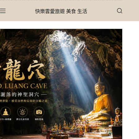
跳
快樂雲愛旅遊 美食 生活
至
主
要
內
容