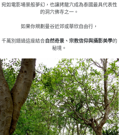
宛如電影場景般夢幻，也讓拷龍穴成為泰國最具代表性
的洞穴佛寺之一。
如果你規劃曼谷近郊或華欣自由行，
千萬別錯過這座結合
自然奇景、宗教信仰與攝影美學
的
秘境。