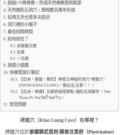
超過170尊佛像，形成天然佛教藝術殿堂
天然鐘乳石洞穴，歷經數百萬年形成
拉瑪五世也曾多次造訪
洞穴裡的小猴子
最佳拍照時間
如何前往？
自駕最方便
包車
一日遊
旅遊小提醒
快樂雲旅行筆記
【亞洲，泰國，華欣】神奇又神秘的洞穴”拷龍穴”
(THAM KHAO LUANG)，猴出沒,注意！！！
【亞洲，泰國】北碧府祕境景點~鐘乳石洞廟宇 ，Wat
Tham Pu Wa(วัดถ้ำพุหว้า)。
常見問題
拷龍穴（Khao Luang Cave）在哪裡？
拷龍穴位於
泰國碧武里府/碧差汶里府（Phetchaburi