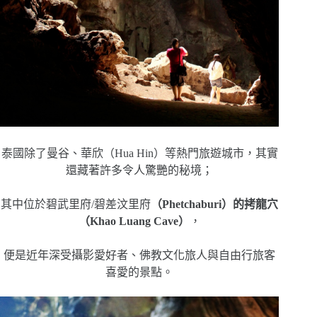
泰國除了曼谷、華欣（Hua Hin）等熱門旅遊城市，其實
還藏著許多令人驚艷的秘境；
其中位於碧武里府/碧差汶里府
（Phetchaburi）的拷龍穴
（Khao Luang Cave）
，
便是近年深受攝影愛好者、佛教文化旅人與自由行旅客
喜愛的景點。