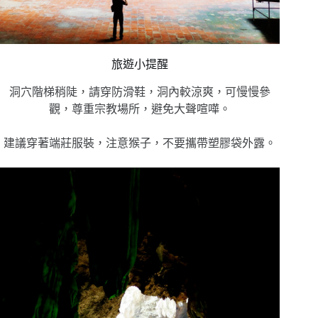
旅遊小提醒
洞穴階梯稍陡，請穿防滑鞋，洞內較涼爽，可慢慢參
觀，尊重宗教場所，避免大聲喧嘩。
建議穿著端莊服裝，注意猴子，不要攜帶塑膠袋外露。