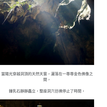
當陽光穿越洞頂的天然天窗，灑落在一尊尊金色佛像之
間，
鐘乳石靜靜矗立，整座洞穴彷彿停止了時間，