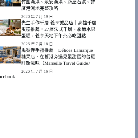
竹圍漁港、永安漁港、新屋石滬、許
厝港濕地完整攻略
2026 年 7 月 19 日
先生手作千層 義享誠品店｜高雄千層
蛋糕推薦，27層法式千層、季節水果
蛋糕，義享天地下午茶必吃甜點
2026 年 7 月 18 日
馬賽伴手禮推薦｜Délices Lamarque
糖果店，在舊港旁遇見最甜蜜的普羅
旺斯滋味（Marseille Travel Guide）
2026 年 7 月 16 日
acebook