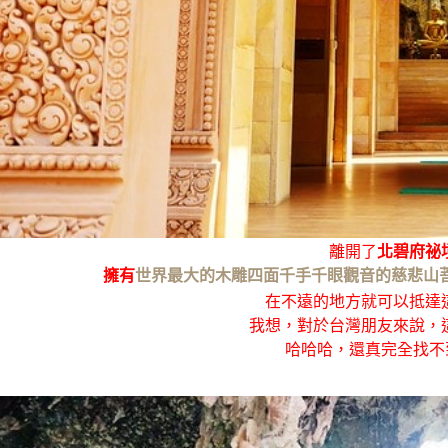
離開了
北碧府
祕
擁有
世界最大的木雕四面千手千眼觀音的慈悲山菩
在不遠的地方就可以抵達
我想，對於台灣朋友來說，
哈哈哈，還真完全找不到