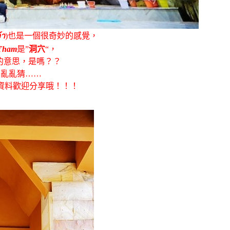
้า
)也是一個很奇妙的感覺，
Tham
是”
洞穴
“，
的意思，是嗎？？
，亂亂猜……
資料歡迎分享哦！！！