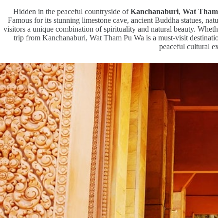
Hidden in the peaceful countryside of
Kanchanaburi
,
Wat Tham
Famous for its stunning limestone cave, ancient Buddha statues, natu
visitors a unique combination of spirituality and natural beauty. Whe
trip from Kanchanaburi, Wat Tham Pu Wa is a must-visit destinatio
peaceful cultural e