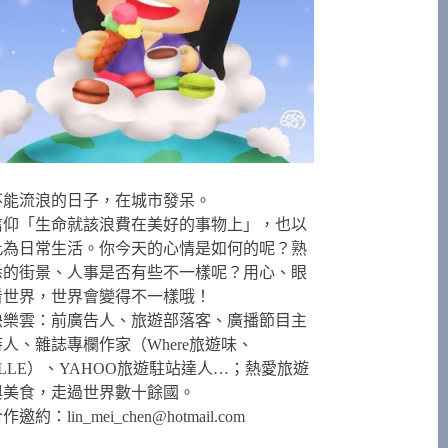
不能流浪的日子，在城市發呆。
信仰「生命就該浪費在美好的事物上」，也以
此為日常生活。你今天的心情是如何的呢？熟
悉的街景、人事是否有些不一樣呢？用心、眼
看世界，世界會變得不一樣哦！
快樂雲：前廣告人、旅遊部落客、廣播節目主
持人、雜誌專欄作家（Where旅遊味、
ELLE）、YAHOO旅遊駐站達人…；熱愛旅遊
與美食，走過世界數十餘國。
合作邀約：
lin_mei_chen@hotmail.com