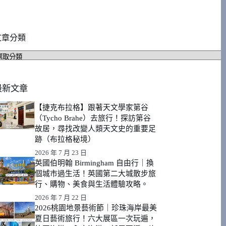
文章分類
文
章
分
類
最新文章
【捷克布拉格】跟著天文學家第谷
（Tycho Brahe）去旅行！探訪第谷
故居，尋找改變人類天文史的重要足
跡（布拉格秘境）
2026 年 7 月 23 日
英國伯明翰 Birmingham 自由行｜換
個城市過生活！英國第二大城散步旅
行、購物、美食與生活體驗攻略。
2026 年 7 月 22 日
2026桃園地景藝術節｜珍珠海岸最美
夏日藝術旅行！六大展區一次玩遍，