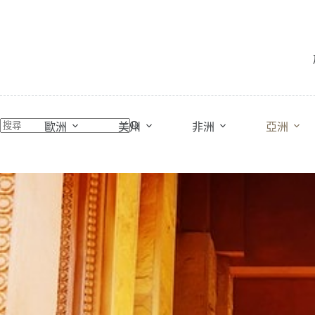
跳
至
主
要
內
容
歐洲
美州
非洲
亞洲