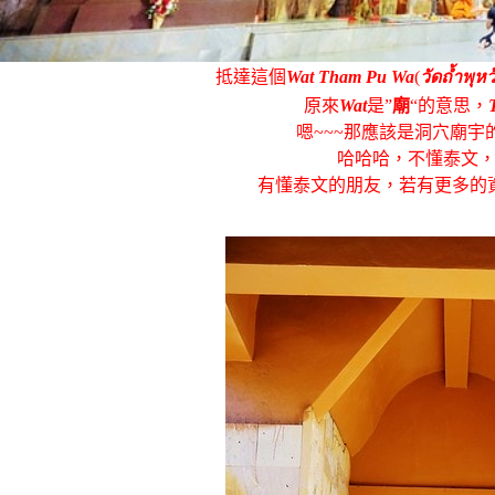
抵達這個
Wat Tham Pu Wa
(
วัดถ้ำพุหว
原來
Wat
是”
廟
“的意思，
嗯~~~那應該是洞穴廟宇
哈哈哈，不懂泰文
有懂泰文的朋友，若有更多的