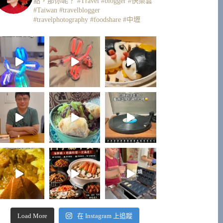
點，那你呢？
#Travel #blogger #快樂雲
#Taiwan #travelblogger
#travelphotography #foodshare #中壢
Load More
在 Instagram 上追蹤