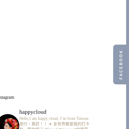
FACEBOOK
nstagram
happycloud
Hello,I am happy cloud, I’m from Taiwan.
旅行，真好！！ ✈️
全世界都是我的打卡