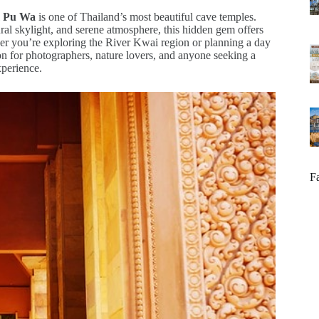
 Pu Wa
is one of Thailand’s most beautiful cave temples.
ral skylight, and serene atmosphere, this hidden gem offers
ther you’re exploring the River Kwai region or planning a day
n for photographers, nature lovers, and anyone seeking a
xperience.
F