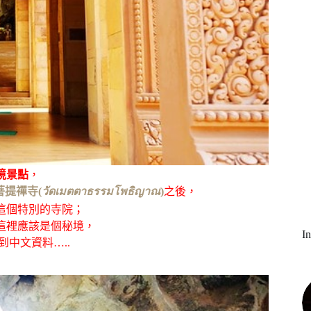
境景
點
，
提禪寺(
วัดเมตตาธรรมโพธิญาณ
)
之後，
這個特別的寺院；
這裡應該是個秘境，
I
中文資料…..