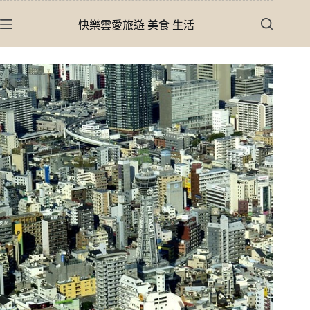
跳
快樂雲愛旅遊 美食 生活
至
主
要
內
容