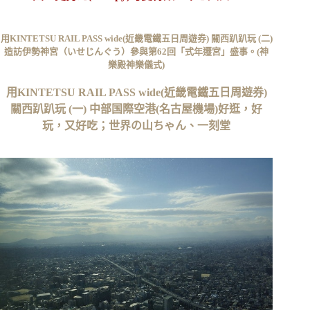
用KINTETSU RAIL PASS wide(近畿電鐵五日周遊券) 關西趴趴玩 (二)
造訪伊勢神宮（いせじんぐう）參與第62回「式年遷宮」盛事。(神
樂殿神樂儀式)
用KINTETSU RAIL PASS wide(近畿電鐵五日周遊券)
關西趴趴玩 (一) 中部国際空港(名古屋機場)好逛，好
玩，又好吃；世界の山ちゃん、一刻堂