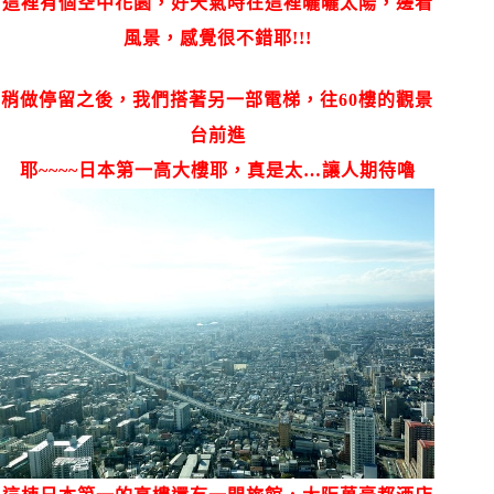
這裡有個空中花園，好天氣時在這裡曬曬太陽，邊看
風景，感覺很不錯耶!!!
稍做停留之後，我們搭著另一部電梯，往60樓的觀景
台前進
耶~~~~日本第一高大樓耶，真是太…讓人期待嚕