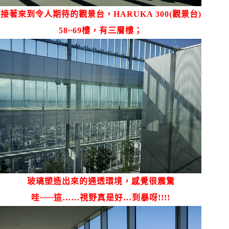
接著來到令人期待的觀景台，
HARUKA 300(觀景台)
58~69樓，有三層樓；
玻璃塑造出來的通透環境，感覺很震驚
哇~~~這……視野真是好…到暴呀!!!!