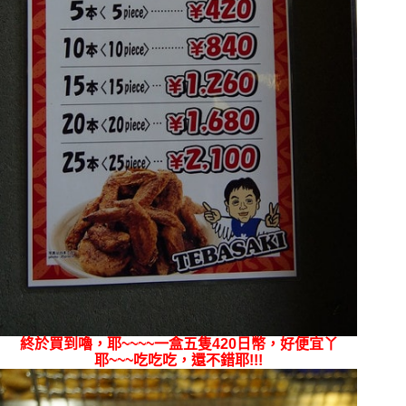
終於買到嚕，耶~~~~一盒五隻420日幣，好便宜丫
耶~~~吃吃吃，還不錯耶!!!