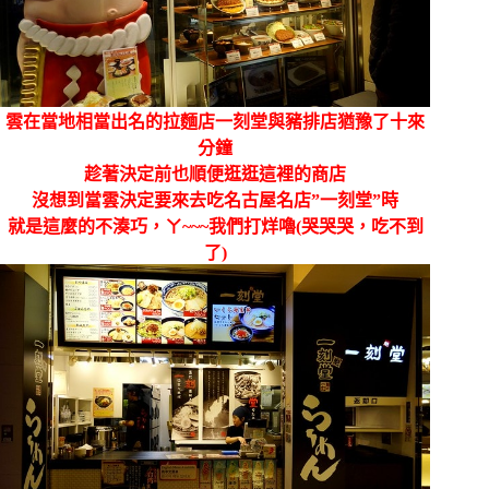
雲在當地相當出名的拉麵店一刻堂與豬排店猶豫了十來
分鐘
趁著決定前也順便逛逛這裡的商店
沒想到當雲決定要來去吃名古屋名店”一刻堂”時
就是這麼的不湊巧，ㄚ~~~我們打烊嚕(哭哭哭，吃不到
了)