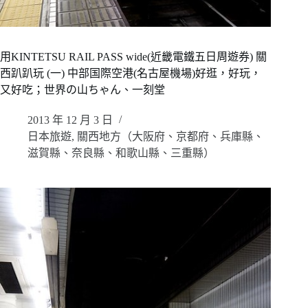
用KINTETSU RAIL PASS wide(近畿電鐵五日周遊券) 關
西趴趴玩 (一) 中部国際空港(名古屋機場)好逛，好玩，
又好吃；世界の山ちゃん、一刻堂
2013 年 12 月 3 日
日本旅遊
,
關西地方（大阪府、京都府、兵庫縣、
滋賀縣、奈良縣、和歌山縣、三重縣）