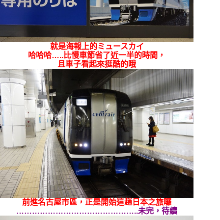
就是海報上的ミュースカイ
哈哈哈…..比慢車節省了近一半的時間，
且車子看起來挺酷的哦
前進名古屋市區，正是開始這趟日本之旅囉
………………………………………..未完，待續