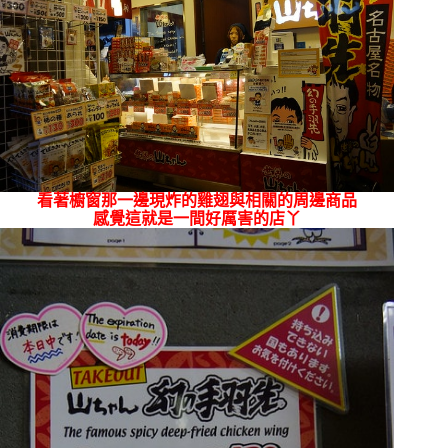
看著櫥窗那一邊現炸的雞翅與相關的周邊商品
感覺這就是一間好厲害的店丫