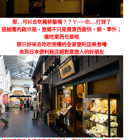
那…可以去吃豬排飯嗎？？ㄚ~~~也….打烊了
這給雲的啟示是，旅遊不只是買東西要快、狠、準外；
連吃東西也是啦
那只好來去吃吃旁邊的全家便利店美食嚕
來到日本便利商店絕對是旅人的好朋友