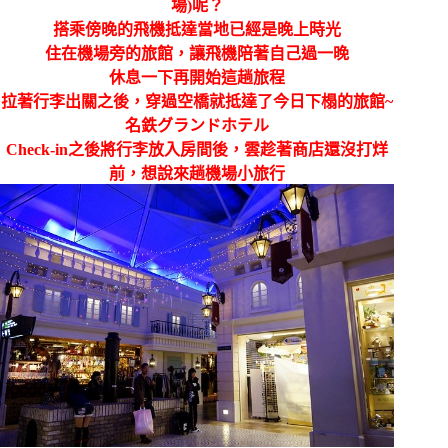
場)呢？
搭乘傍晚的飛機抵達當地已經是晚上時光
住在機場旁的旅館，讓飛機陪著自己過一晚
休息一下再開始這趟旅程
拉著行李出關之後，穿過空橋就抵達了今日下榻的旅館~
名鉄グランドホテル
Check-in之後將行李放入房間後，雲趁著商店還沒打烊
前，想說來趟機場小旅行