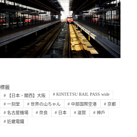
標籤
#
KINTETSU RAIL PASS wide
#
【日本，關西】大阪
#
一刻堂
#
世界の山ちゃん
#
中部国際空港
#
京都
#
名古屋機場
#
奈良
#
日本
#
滋賀
#
神戶
#
近畿電鐵