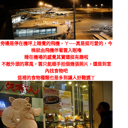
旁邊是停在機坪上睡覺的飛機，ㄚ~~~真是挺可愛的，今
晚就由飛機伴著雲入眠嚕
睡在機場的感覺其實還挺有趣啦
不敵外頭的寒風，雲只能順手拍個幾張照片，還是到室
內找食物吧
這裡的食物種類也是多到讓人好難選丫