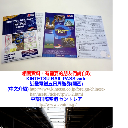
相關資料，有需要的朋友們請自取
KINTETSU RAIL PASS wide
近畿電鐵五日周遊券(關西)
(中文介紹)
http://www.kintetsu.co.jp/foreign/chinese-
han/useful/ticket/rpw1-2.html
中部国際空港
セントレア
http://www.centrair.jp/