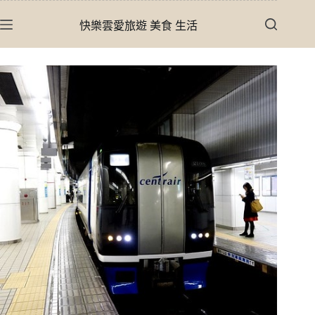
跳
快樂雲愛旅遊 美食 生活
至
主
要
內
容