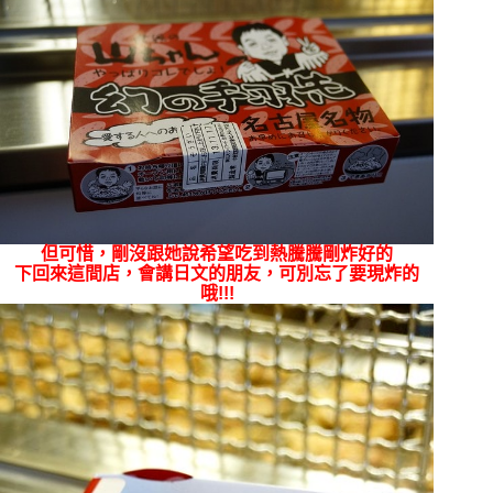
但可惜，剛沒跟她說希望吃到熱騰騰剛炸好的
下回來這間店，會講日文的朋友，可別忘了要現炸的
哦!!!