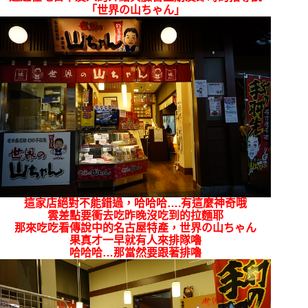
「世界の山ちゃん」
這家店絕對不能錯過，哈哈哈….有這麼神奇哦
雲差點要衝去吃昨晚沒吃到的拉麵耶
那來吃吃看傳說中的名古屋特產，
世界の山ちゃん
果真才一早就有人來排隊嚕
哈哈哈…那當然要跟著排嚕