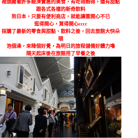
裡頭藏著許多經濟實惠的美食，有吃得飽得，還有甜點
跟各式各樣的新奇飲料
到日本，只要有便利商店，就能讓雲開心不已
逛得開心，買得開心cccc
採購了最新的零食與甜點、飲料之後，回去旅館大快朵
頤
泡個澡，來睡個好覺，為明日的旅程儲備好體力嚕
隔天起床後在旅館用了早餐之後