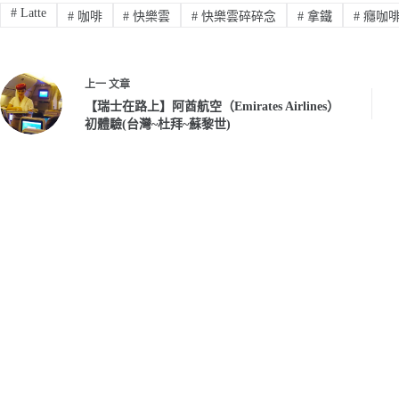
#
Latte
#
咖啡
#
快樂雲
#
快樂雲碎碎念
#
拿鐵
#
癮咖
上一
文章
【瑞士在路上】阿酋航空（Emirates Airlines）
初體驗(台灣~杜拜~蘇黎世)