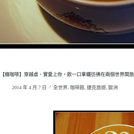
【癮咖啡】穿越虛、實愛上你，飲一口拿鐵彷彿在兩個世界間旅行〜拿鐵咖
2014 年 4 月 7 日
全世界
,
咖啡館
,
捷克旅遊
,
歐洲