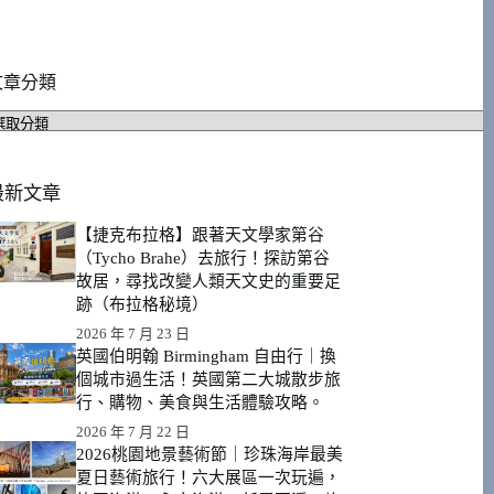
文章分類
文
章
分
類
最新文章
【捷克布拉格】跟著天文學家第谷
（Tycho Brahe）去旅行！探訪第谷
故居，尋找改變人類天文史的重要足
跡（布拉格秘境）
2026 年 7 月 23 日
英國伯明翰 Birmingham 自由行｜換
個城市過生活！英國第二大城散步旅
行、購物、美食與生活體驗攻略。
2026 年 7 月 22 日
2026桃園地景藝術節｜珍珠海岸最美
夏日藝術旅行！六大展區一次玩遍，