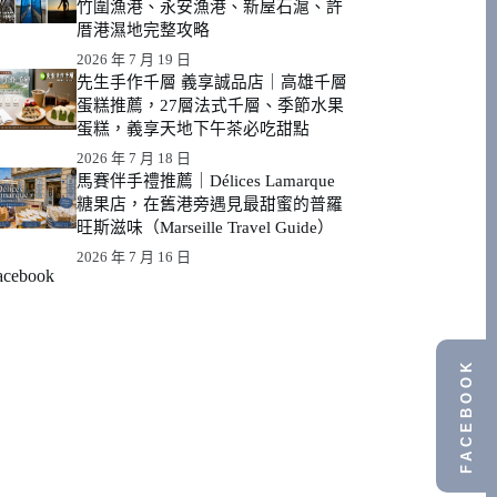
竹圍漁港、永安漁港、新屋石滬、許
厝港濕地完整攻略
2026 年 7 月 19 日
先生手作千層 義享誠品店｜高雄千層
蛋糕推薦，27層法式千層、季節水果
蛋糕，義享天地下午茶必吃甜點
2026 年 7 月 18 日
馬賽伴手禮推薦｜Délices Lamarque
糖果店，在舊港旁遇見最甜蜜的普羅
旺斯滋味（Marseille Travel Guide）
2026 年 7 月 16 日
acebook
FACEBOOK