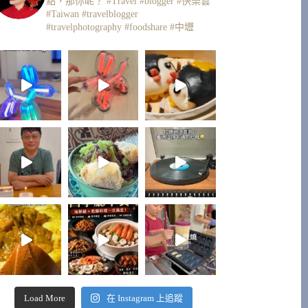
點，那你呢？
#Travel #blogger #快樂雲
#Taiwan #travelblogger
#travelphotography #foodshare #中壢
Load More
在 Instagram 上追蹤