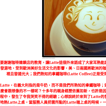
要謝謝咖啡連鎖店的教育，讓
Latte
這個外來語成了大家耳熟能
發源地，受到歐洲美好生活文化的影響，美、日兩國將歐洲的
裡且發揚光大；我們熟知的拿鐵咖啡
(Latte Coffee)
正是受
Latte
，在義大利指的是牛奶，而不是我們所熟知的拿鐵咖啡；
麼會跟想像的不一樣呢？十多年的親身經歷依舊如新，也許是
程中，發生了令我哭笑不得的經驗；心想說終於來到了
Latte
的
地熱
Latte
上桌，當服務人員把雲所點的
Latte
端上桌的時候，