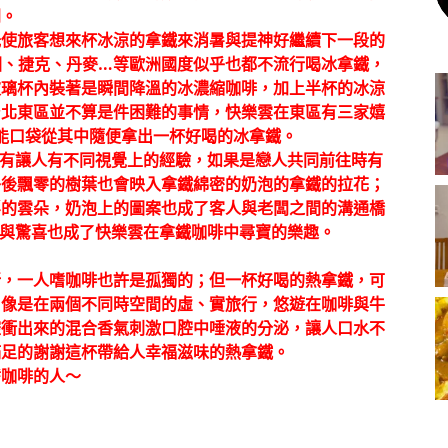
門。
光使旅客想來杯冰涼的拿鐵來消暑與提神好繼續下一段的
國、捷克、丹麥
…
等歐洲國度似乎也都不流行喝冰拿鐵，
玻璃杯內裝著是瞬間降溫的冰濃縮咖啡，加上半杯的冰涼
台北東區並不算是件困難的事情，快樂雲在東區有三家嬉
能口袋從其中隨便拿出一杯好喝的冰拿鐵。
有讓人有不同視覺上的經驗，如果是戀人共同前往時有
午後飄零的樹葉也會映入拿鐵綿密的奶泡的拿鐵的拉花；
浮的雲朵，奶泡上的圖案也成了客人與老闆之間的溝通橋
與驚喜也成了快樂雲在拿鐵咖啡中尋寶的樂趣。
所，一人嗜咖啡也許是孤獨的；但一杯好喝的熱拿鐵，可
，像是在兩個不同時空間的虛、實旅行，悠遊在咖啡與牛
腔衝出來的混合香氣刺激口腔中唾液的分泌，讓人口水不
滿足的謝謝這杯帶給人幸福滋味的熱拿鐵。
嗜咖啡的人〜