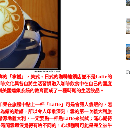
F
詳的「拿鐵」，美式、日式的咖啡連鎖店並不是
Latte
的
咖啡文化與各自將生活習慣融入咖啡飲食中在自己的國度
到美國連鎖系統的教育而成了一種時髦的生活飲品。
如果在旅程中點上一杯「
Latte
」可是會讓人傻眼的，怎
因為錯的離譜，所以令人印象深刻，雲的第一次義大利旅
發源地義大利，一定要點一杯熱
Latte
來試試；滿心期待
一時間雲還沒覺得有啥不同的，心想咖啡可能是完全被牛