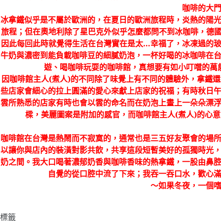
咖啡的大
冰拿鐵似乎是不屬於歐洲的，在夏日的歐洲旅程時，炎熱的陽
旅程；但在奧地利除了星巴克外似乎怎麼都問不到冰咖啡，德
因此每回此時就覺得生活在台灣實在是太
…
幸福了，冰凍過的
牛奶與濃密到能負載咖啡豆的細膩奶泡，一杯好喝的冰咖啡在
遊、喝咖啡玩耍的咖啡館，真想要有如小叮噹的萬
因咖啡館主人
(
煮人
)
的不同除了味覺上有不同的體驗外，拿鐵還
些店家會細心的拉上圓滿的愛心來獻上店家的祝福；有時秋日
雲所熟悉的店家有時也會以雲的命名而在奶泡上畫上一朵朵漂
樑，美麗圖案是附加的感官，而咖啡館主人
(
煮人
)
的心意
咖啡館在台灣是熱鬧而不寂寞的，通常也是三五好友聚會的場
以讓你與店內的裝潢對影共飲，共享這段短暫美好的孤獨時光
奶之間。我大口喝著濃郁奶香與咖啡香味的熱拿鐵，一股由鼻
自覺的從口腔中流了下來；我吞一吞口水，歡心
〜如果冬夜，一個
標籤