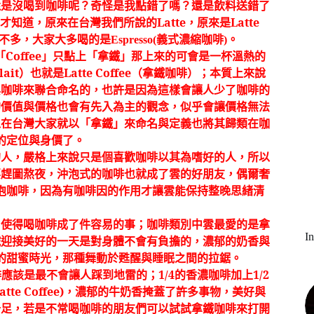
還是沒喝到咖啡呢？奇怪是我點錯了嗎？還是飲料送錯了
才知道，原來在台灣我們所說的
Latte
，原來是
Latte
不多，大家大多喝的是
Espresso(
義式濃縮咖啡
)
。
「
Coffee
」只點上「拿鐵」那上來的可會是一杯溫熱的
lait
）也就是
Latte Coffee
（拿鐵咖啡）；本質上來說
與咖啡來聯合命名的，也許是因為這樣會讓人少了咖啡的
的價值與價格也會有先入為主的觀念，似乎會讓價格無法
以在台灣大家就以「拿鐵」來命名與定義也將其歸類在咖
的定位與身價了。
的人，嚴格上來說只是個喜歡咖啡以其為嗜好的人，所以
要趕圖熬夜，沖泡式的咖啡也就成了雲的好朋友，偶爾奢
泡咖啡，因為有咖啡因的作用才讓雲能保持整晚思緒清
，使得喝咖啡成了件容易的事；咖啡類別中雲最愛的是拿
I
鐵迎接美好的一天是對身體不會有負擔的，濃郁的奶香與
的甜蜜時光，那種舞動於甦醒與睡眠之間的拉鋸。
啡應該是最不會讓人踩到地雷的；
1/4
的香濃咖啡加上
1/2
atte Coffee)
，濃郁的牛奶香掩蓋了許多事物，美好與
十足，若是不常喝咖啡的朋友們可以試試拿鐵咖啡來打開