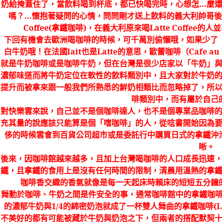
奶給掩蓋住了，當飲料喝到杯底，都已快喝完時，心想怎
…
麼
嗎？
…
懷抱著疑問的心情，問問剛才送上飲料的義大利帥哥後
Coffee(
拿鐵咖啡
)
，在義大利原來喝
Latte Coffee
的人並
下回有機會去歐洲喝咖啡的時候，可千萬別偷懶哦，如果少了
白牛奶哦！在法國
lait
也是
Latte
的意思，歐蕾咖啡（
Cafe au 
就是牛奶咖啡或是咖啡牛奶，但在台灣是很少店家以「牛奶」
濃郁味道而將牛奶定位在軟性的飲料類別中，且大家對於牛奶
提升而被拿來跟一般我們所熟悉的鮮奶相類比而忽略掉了，所
啡類別中，而有屬於自己
對快樂雲來說，自己並不是個咖啡達人，也不是個專業品咖啡
充其量的說應該只能算是個「嗜咖啡」的人，從唸書開始因為
侈的時候雲會到百貨公司超市或是委託行中購買日式的拿鐵沖
晰。
後來，因咖啡館越來越多，且加上台灣喝咖啡的人口成長迅速
鐵，且拿鐵的食用上是沒有任何時間的限制，清晨用溫熱的拿
咖啡香交織的香氣就像是每一天起床時賴床的短短五分鐘
舞動於咖啡、牛奶之間是件安全的事，通常咖啡館中的拿鐵咖
的濃郁牛奶與
1/4
的綿密奶泡就成了一杯雙人舞曲的拿鐵咖啡
(L
不美好的都有可能被藏於牛奶與奶泡之下，但兩者的搭配默契