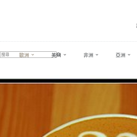
跳
至
主
要
內
容
歐洲
美州
非洲
亞洲