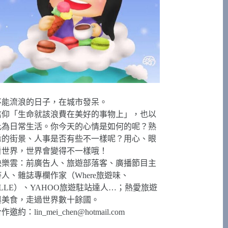
不能流浪的日子，在城市發呆。
信仰「生命就該浪費在美好的事物上」，也以
此為日常生活。你今天的心情是如何的呢？熟
悉的街景、人事是否有些不一樣呢？用心、眼
看世界，世界會變得不一樣哦！
快樂雲：前廣告人、旅遊部落客、廣播節目主
持人、雜誌專欄作家（Where旅遊味、
ELLE）、YAHOO旅遊駐站達人…；熱愛旅遊
與美食，走過世界數十餘國。
合作邀約：
lin_mei_chen@hotmail.com