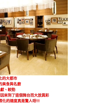
化的大都市
的美食與名廚
呈獻、較勁
師因來到了這個舞台而大放異彩
化的速度真是驚人呀!!!