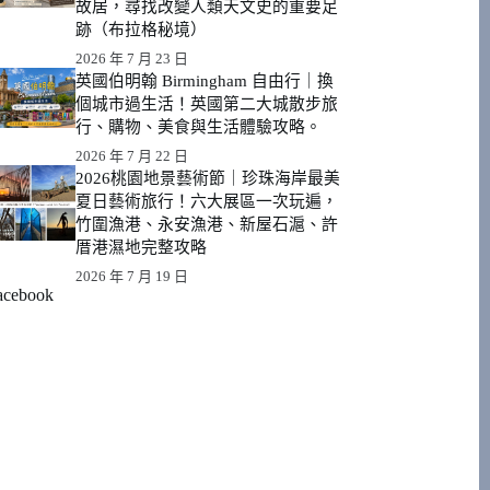
故居，尋找改變人類天文史的重要足
跡（布拉格秘境）
2026 年 7 月 23 日
英國伯明翰 Birmingham 自由行｜換
個城市過生活！英國第二大城散步旅
行、購物、美食與生活體驗攻略。
2026 年 7 月 22 日
2026桃園地景藝術節｜珍珠海岸最美
夏日藝術旅行！六大展區一次玩遍，
竹圍漁港、永安漁港、新屋石滬、許
厝港濕地完整攻略
2026 年 7 月 19 日
acebook