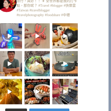
旅行，真好！！ ✈️
全世界都是我的打卡
點，那你呢？
#Travel #blogger #快樂雲
#Taiwan #travelblogger
#travelphotography #foodshare #中壢