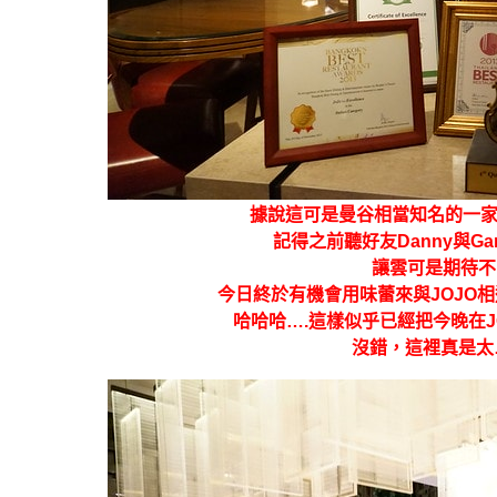
據說這可是曼谷相當知名的一
記得之前聽好友Danny與G
讓雲可是期待不
今日終於有機會用味蕾來與JOJO
哈哈哈….這樣似乎已經把今晚在J
沒錯，這裡真是太…