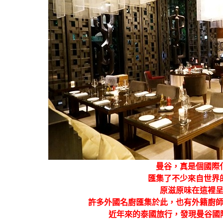
曼谷，真是個國際
匯集了不少來自世界
原滋原味在這裡
許多外國名廚匯集於此，也有外籍廚
近年來的泰國旅行，發現曼谷國際