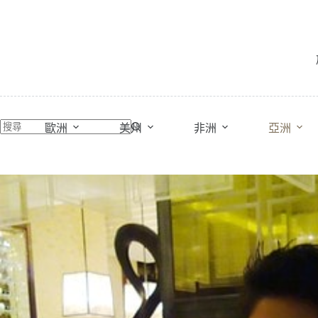
跳
至
主
要
內
容
歐洲
美州
非洲
亞洲