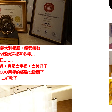
家義大利餐廳，獲獎無數
ary都說這裡有多棒…
已…….
相遇，真是太幸福，太美好了
OJO用餐的經驗也破題了
..好吃了