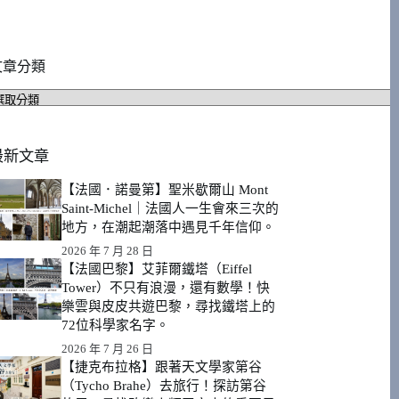
文章分類
文
章
分
類
最新文章
【法國．諾曼第】聖米歇爾山 Mont
Saint-Michel｜法國人一生會來三次的
地方，在潮起潮落中遇見千年信仰。
2026 年 7 月 28 日
【法國巴黎】艾菲爾鐵塔（Eiffel
Tower）不只有浪漫，還有數學！快
樂雲與皮皮共遊巴黎，尋找鐵塔上的
72位科學家名字。
2026 年 7 月 26 日
【捷克布拉格】跟著天文學家第谷
（Tycho Brahe）去旅行！探訪第谷