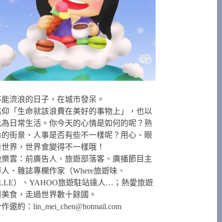
不能流浪的日子，在城市發呆。
信仰「生命就該浪費在美好的事物上」，也以
此為日常生活。你今天的心情是如何的呢？熟
悉的街景、人事是否有些不一樣呢？用心、眼
看世界，世界會變得不一樣哦！
快樂雲：前廣告人、旅遊部落客、廣播節目主
持人、雜誌專欄作家（Where旅遊味、
ELLE）、YAHOO旅遊駐站達人…；熱愛旅遊
與美食，走過世界數十餘國。
合作邀約：
lin_mei_chen@hotmail.com