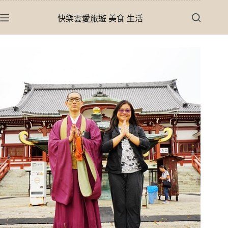
跳
快樂雲愛旅遊 美食 生活
至
主
要
內
容