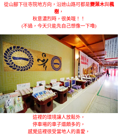
從山腳下往寺院地方向，沿途山路可都是
變葉木
與
楓
樹
，
秋意濃烈時，很美哦！！
(不過，今天只能先自己想像一下嚕)
這裡的環境讓人放鬆外，
停車場的車子還頗多的，
感覺這裡很受當地人的喜愛，