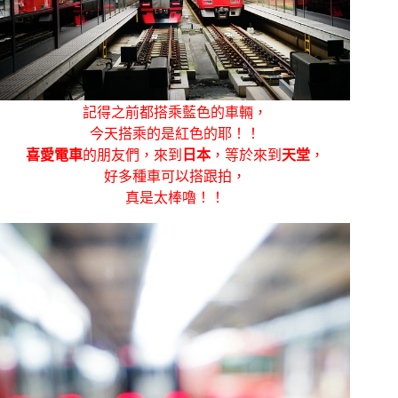
記得之前都搭乘藍色的車輛，
今天搭乘的是紅色的耶！！
喜愛電車
的朋友們，來到
日本
，等於來到
天堂
，
好多種車可以搭跟拍，
真是太棒嚕！！