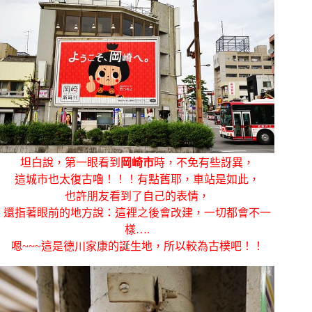
坦白說，第一眼看到
岡崎市
時，不免有些訝異，
這城市也太復古嚕！！！有點舊耶，車站是如此，
也許朋友看到了自己的表情，
還指著眼前的地方說：這裡之後會改建，一切都會不一
樣….
嗯~~~這是德川家康的誕生地，所以較為古樸吧！！