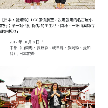
【日本，愛知縣】LCC廉價航空，說走就走的名古屋小
旅行；第一站~德川家康的出生地，岡崎。一畑山薬師寺
(胎内巡り)
2017 年 10 月 8 日
中部（山梨縣、長野縣、岐阜縣、靜岡縣、愛知
縣）
,
日本旅遊