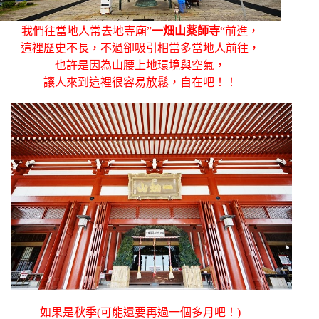
我們往當地人常去地寺廟”
一畑山薬師寺
“前進，
這裡歷史不長，不過卻吸引相當多當地人前往，
也許是因為山腰上地環境與空氣，
讓人來到這裡很容易放鬆，自在吧！！
如果是秋季(可能還要再過一個多月吧！)