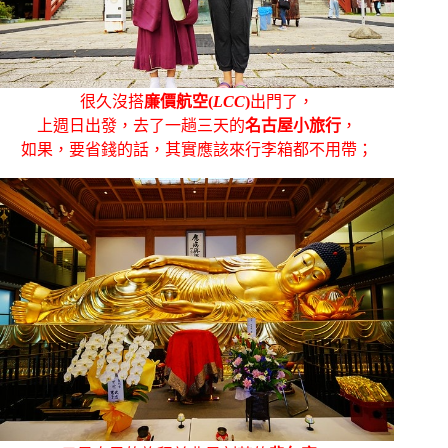
很久沒搭
廉價航空(
LCC
)
出門了，
上週日出發，去了一趟三天的
名古屋小旅行
，
如果，要省錢的話，其實應該來行李箱都不用帶；