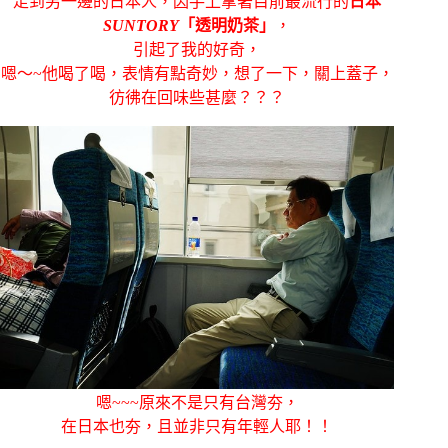
走到另一邊的日本人，因手上拿著目前最流行的
日本
SUNTORY
「透明奶茶」
，
引起了我的好奇，
嗯～~他喝了喝，表情有點奇妙，想了一下，關上蓋子，
彷彿在回味些甚麼？？？
嗯~~~原來不是只有台灣夯，
在日本也夯，且並非只有年輕人耶！！