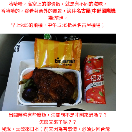
哈哈哈，高空上的排骨飯，就是有不同的滋味，
香噴噴的，邊看著窗外的風景，邊往
名古屋
(
中部國際機
場
)前進，
早上9:05的飛機，中午12:45抵達名古屋機場；
出關時略有些麻煩，海關問不是才剛來過嗎？？
怎麼又來了呢？？
我說，喜歡來日本；前天因為有事情，必須要回台灣一