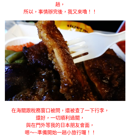
趟，
所以，事情辦完後，我又來嚕！！
在海關跟稅務窗口被問，還被查了一下行李，
還好，一切順利過關，
與在門外等我的日本朋友會面，
嗯～~準備開始一趟小旅行囉！！