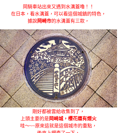
岡騎車站出來又遇到水溝蓋嚕！！
在日本，看水溝蓋，可以看這個城鎮的特色，
據說
岡崎市
的水溝蓋有三款，
剛好都被雲給收集到了，
上頭主要的是
岡崎城，櫻花還有煙火
哇～~~原來這就是這個城市的重點，
後來上網查了一下，