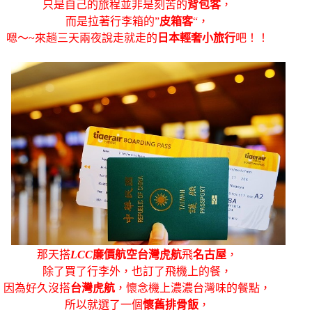
只是自己的旅程並非是刻苦的
背包客
，
而是拉著行李箱的”
皮箱客
“，
嗯～~來趟三天兩夜說走就走的
日本輕奢小旅行
吧！！
那天搭
LCC
廉價航空台灣虎航
飛
名古屋
，
除了買了行李外，也訂了飛機上的餐，
因為好久沒搭
台灣虎航
，懷念機上濃濃台灣味的餐點，
所以就選了一個
懷舊排骨飯
，