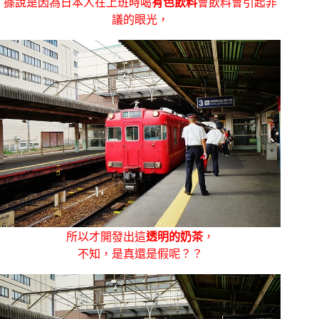
據說是因為日本人在上班時喝
有色飲料
會飲料會引起非
議的眼光，
所以才開發出這
透明的奶茶
，
不知，是真還是假呢？？