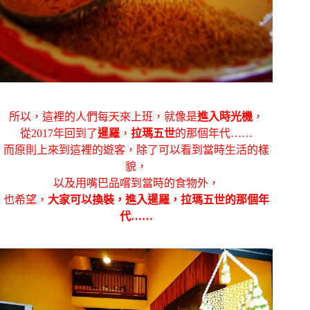
所以，這裡的人們每天來上班，就像是
進入時光機
，
從2017年回到了
暹羅
，
拉瑪五世
的那個年代……
而原則上來到這裡的遊客，除了可以看到當時生活的樣
貌，
以及用嘴巴品嚐到當時的食物外，
也希望，
大家可以換裝，進入暹羅，拉瑪五世的那個年
代……