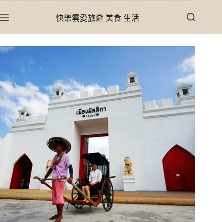
跳
快樂雲愛旅遊 美食 生活
至
主
要
內
容