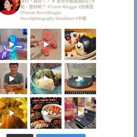
旅行，真好！！ ✈️
全世界都是我的打卡
點，那你呢？
#Travel #blogger #快樂雲
#Taiwan #travelblogger
#travelphotography #foodshare #中壢