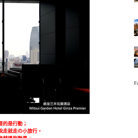
F
要的是行動；
說走就走の小旅行，