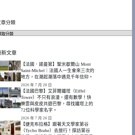
文章分類
文
章
分
類
最新文章
【法國．諾曼第】聖米歇爾山 Mont
Saint-Michel｜法國人一生會來三次的
地方，在潮起潮落中遇見千年信仰。
2026 年 7 月 28 日
【法國巴黎】艾菲爾鐵塔（Eiffel
Tower）不只有浪漫，還有數學！快
樂雲與皮皮共遊巴黎，尋找鐵塔上的
72位科學家名字。
2026 年 7 月 26 日
【捷克布拉格】跟著天文學家第谷
（Tycho Brahe）去旅行！探訪第谷