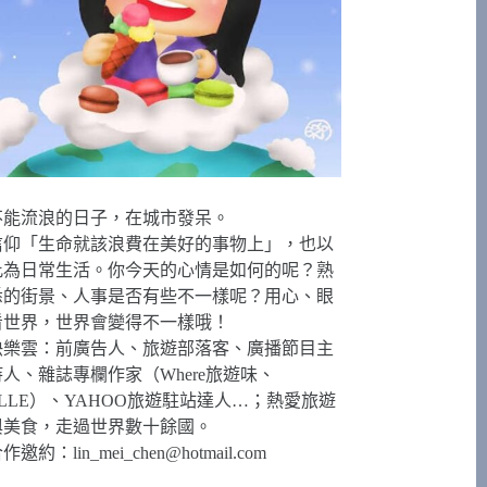
不能流浪的日子，在城市發呆。
信仰「生命就該浪費在美好的事物上」，也以
此為日常生活。你今天的心情是如何的呢？熟
悉的街景、人事是否有些不一樣呢？用心、眼
看世界，世界會變得不一樣哦！
快樂雲：前廣告人、旅遊部落客、廣播節目主
持人、雜誌專欄作家（Where旅遊味、
ELLE）、YAHOO旅遊駐站達人…；熱愛旅遊
與美食，走過世界數十餘國。
合作邀約：
lin_mei_chen@hotmail.com