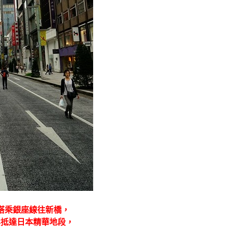
搭乘銀座線往新橋，
鬆抵達日本精華地段，