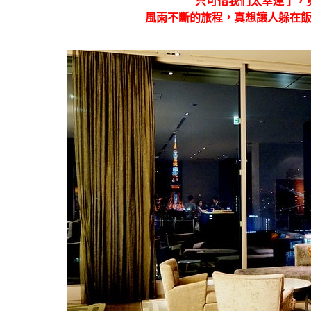
只可惜我們太幸運了，
風雨不斷的旅程，真想讓人躲在