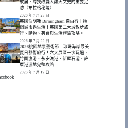
故居，尋找改變人類天文史的重要足
跡（布拉格秘境）
2026 年 7 月 23 日
英國伯明翰 Birmingham 自由行｜換
個城市過生活！英國第二大城散步旅
行、購物、美食與生活體驗攻略。
2026 年 7 月 22 日
2026桃園地景藝術節｜珍珠海岸最美
夏日藝術旅行！六大展區一次玩遍，
竹圍漁港、永安漁港、新屋石滬、許
厝港濕地完整攻略
2026 年 7 月 19 日
acebook