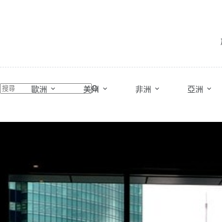
跳
至
主
要
內
容
歐洲
美州
非洲
亞洲