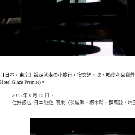
【日本，東京】說走就走の小旅行，宿交通、吃、喝便利且窗外就是東京
Hotel Ginza Premier)。
2015 年 9 月 15 日
住好飯店
,
日本旅遊
,
關東（茨城縣、栃木縣、群馬縣、埼