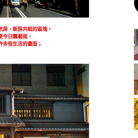
老房、新房共組的區塊，
是今日飄著雨，
許多很生活的畫面；