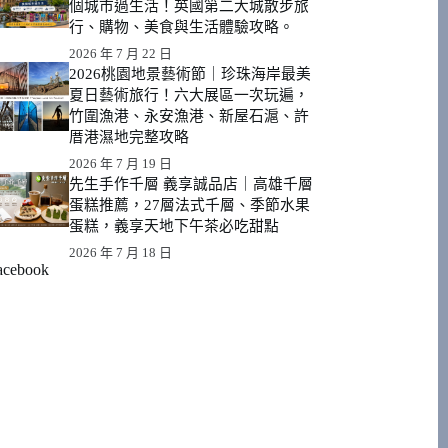
個城市過生活！英國第二大城散步旅
行、購物、美食與生活體驗攻略。
2026 年 7 月 22 日
2026桃園地景藝術節｜珍珠海岸最美
夏日藝術旅行！六大展區一次玩遍，
竹圍漁港、永安漁港、新屋石滬、許
厝港濕地完整攻略
2026 年 7 月 19 日
先生手作千層 義享誠品店｜高雄千層
蛋糕推薦，27層法式千層、季節水果
蛋糕，義享天地下午茶必吃甜點
2026 年 7 月 18 日
acebook