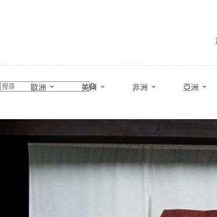
跳
至
主
要
內
容
歐洲
美州
非洲
亞洲