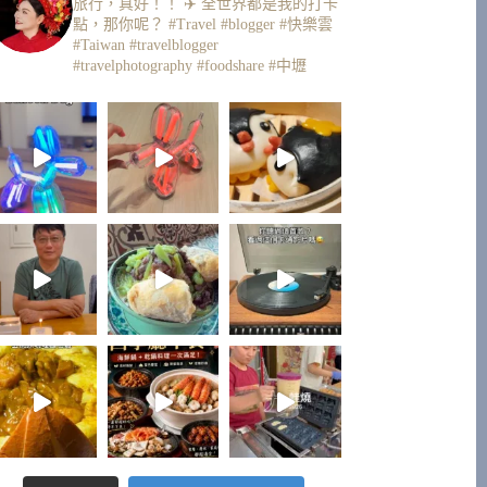
旅行，真好！！ ✈️
全世界都是我的打卡
點，那你呢？
#Travel #blogger #快樂雲
#Taiwan #travelblogger
#travelphotography #foodshare #中壢