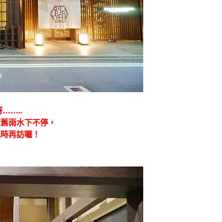
……..
依舊雨水下不停，
氣時再訪囉！