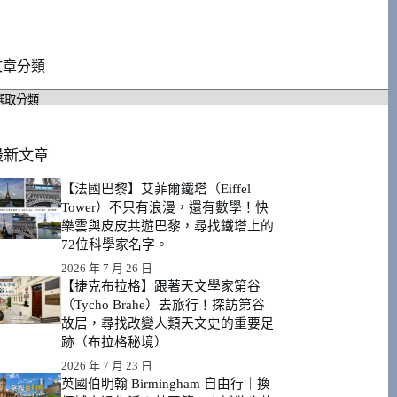
文章分類
文
章
分
類
最新文章
【法國巴黎】艾菲爾鐵塔（Eiffel
Tower）不只有浪漫，還有數學！快
樂雲與皮皮共遊巴黎，尋找鐵塔上的
72位科學家名字。
2026 年 7 月 26 日
【捷克布拉格】跟著天文學家第谷
（Tycho Brahe）去旅行！探訪第谷
故居，尋找改變人類天文史的重要足
跡（布拉格秘境）
2026 年 7 月 23 日
英國伯明翰 Birmingham 自由行｜換