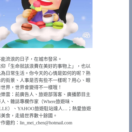
不能流浪的日子，在城市發呆。
信仰「生命就該浪費在美好的事物上」，也以
此為日常生活。你今天的心情是如何的呢？熟
悉的街景、人事是否有些不一樣呢？用心、眼
看世界，世界會變得不一樣哦！
快樂雲：前廣告人、旅遊部落客、廣播節目主
持人、雜誌專欄作家（Where旅遊味、
ELLE）、YAHOO旅遊駐站達人…；熱愛旅遊
與美食，走過世界數十餘國。
合作邀約：
lin_mei_chen@hotmail.com