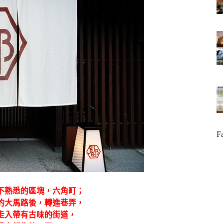
F
不熟悉的區塊，六角町；
的大馬路後，轉進巷弄，
走入帶有古味的街道，