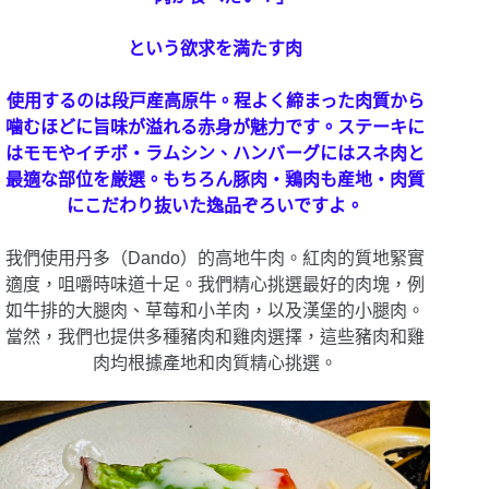
という欲求を満たす肉
使用するのは段戸産高原牛。程よく締まった肉質から
噛むほどに旨味が溢れる赤身が魅力です。ステーキに
はモモやイチボ・ラムシン、ハンバーグにはスネ肉と
最適な部位を厳選。もちろん豚肉・鶏肉も産地・肉質
にこだわり抜いた逸品ぞろいですよ。
我們使用丹多（Dando）的高地牛肉。紅肉的質地緊實
適度，咀嚼時味道十足。我們精心挑選最好的肉塊，例
如牛排的大腿肉、草莓和小羊肉，以及漢堡的小腿肉。
當然，我們也提供多種豬肉和雞肉選擇，這些豬肉和雞
肉均根據產地和肉質精心挑選。