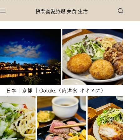
跳
快樂雲愛旅遊 美食 生活
至
主
要
內
容