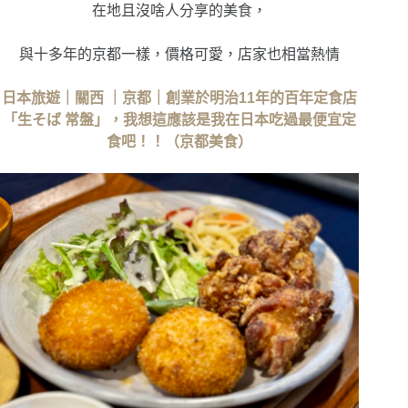
在地且沒啥人分享的美食，
與十多年的京都一樣，價格可愛，店家也相當熱情
日本旅遊｜關西 ｜京都｜創業於明治11年的百年定食店
「生そば 常盤」，我想這應該是我在日本吃過最便宜定
食吧！！（京都美食）