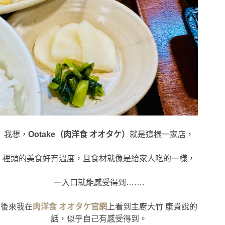
我想，
Ootake（肉洋食 オオタケ）
就是這樣一家店，
裡頭的美食好有溫度，且食材就像是給家人吃的一樣，
一入口就能感受得到…….
後來我在
肉洋食 オオタケ
官網
上看到主廚大竹 康貴說的
話，似乎自己有感受得到。