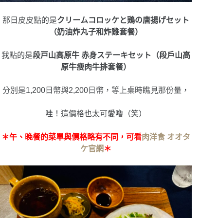
那日皮皮點的是
クリームコロッケと鶏の唐揚げセット
（奶油炸丸子和炸雞套餐）
我點的是
段戸山高原牛 赤身ステーキセット（段戶山高
原牛瘦肉牛排套餐）
分別是1,200日幣與2,200日幣，等上桌時瞧見那份量，
哇！這價格也太可愛嚕（笑）
＊午、晚餐的菜單與價格略有不同，可看
肉洋食 オオタ
ケ
官網
＊