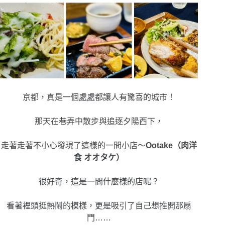
京都，真是一個處處都讓人有驚喜的城市！
那天在巷弄中散步與追逐夕陽西下，
走著走著不小心發現了這樣的一間小店～
Ootake（肉洋
食 オオタケ）
很好奇，這是一間什麼樣的店呢？
看著裡頭挺熱鬧的模樣，更是吸引了自己想推開那扇
門……