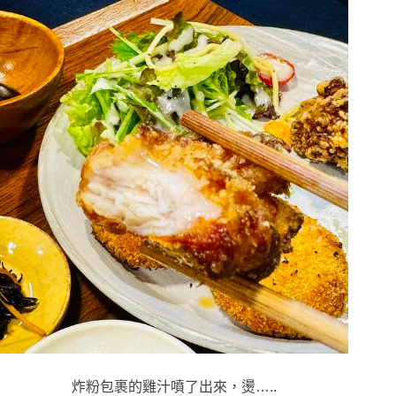
炸粉包裹的雞汁噴了出來，燙…..