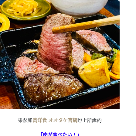
果然如
肉洋食 オオタケ
官網
也上所說的
「肉が食べたい！」