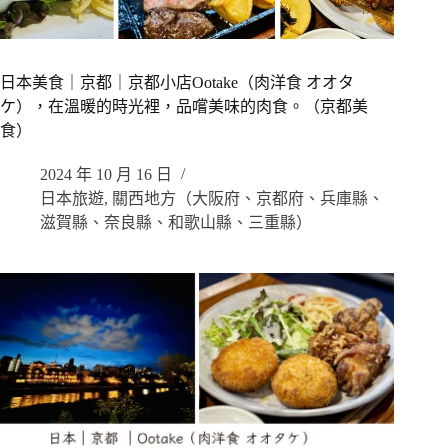
日本美食｜京都｜京都小店Ootake（肉洋食 オオタ
ケ），在溫暖的時光裡，品嚐美味的肉食。（京都美
食）
2024 年 10 月 16 日
日本旅遊
,
關西地方（大阪府、京都府、兵庫縣、
滋賀縣、奈良縣、和歌山縣、三重縣）