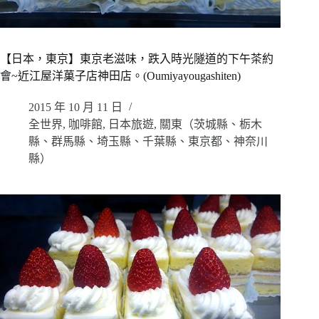
【日本，東京】東京老滋味，跌入時光隧道的下午茶約
會~近江屋洋菓子店神田店。(Oumiyayougashiten)
2015 年 10 月 11 日
全世界
,
咖啡館
,
日本旅遊
,
關東（茨城縣、栃木
縣、群馬縣、埼玉縣、千葉縣、東京都、神奈川
縣）