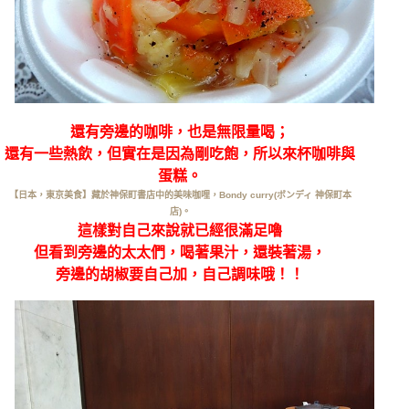
還有旁邊的咖啡，也是無限量喝；
還有一些熱飲，但實在是
因為剛吃飽，所以來杯咖啡與
蛋糕。
【日本，東京美食】藏於神保町書店中的美味咖哩，Bondy curry(ボンディ 神保町本
店)。
這樣對自己來說就已經很滿足嚕
但看到旁邊的太太們，喝著果汁，還裝著湯，
旁邊的胡椒要自己加，自己調味哦！！