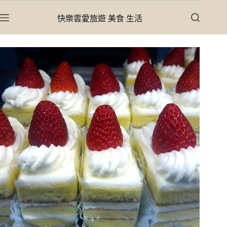
跳
快樂雲愛旅遊 美食 生活
至
主
要
內
容