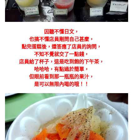
因聽不懂日文，
也搞不懂店員剛問自己甚麼，
點完蛋糕後，還答應了店員的詢問，
不知不覺就交了一點錢，
店員給了杯子，這是吃到飽的下午茶，
哈哈哈，有點過於簡單，
但眼前看到那一瓶瓶的果汁，
是可以無限內喝的哦！！