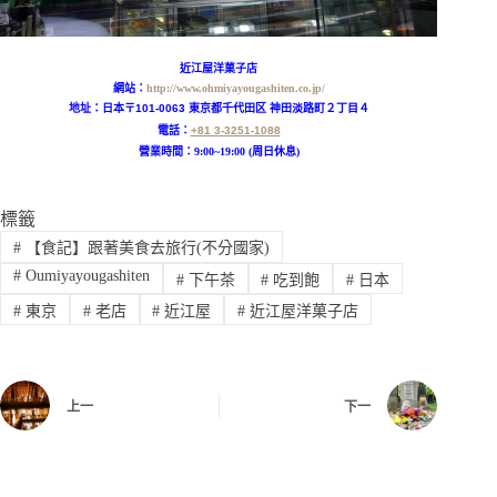
近江屋洋菓子店
網站：
http://www.ohmiyayougashiten.co.jp/
地址：
日本〒101-0063 東京都千代田区 神田淡路町２丁目４
電話：
+81 3-3251-1088
營業時間：9:00~19:00 (周日休息)
標籤
#
【食記】跟著美食去旅行(不分國家)
#
Oumiyayougashiten
#
下午茶
#
吃到飽
#
日本
#
東京
#
老店
#
近江屋
#
近江屋洋菓子店
上一
下一