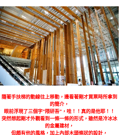
隨著手扶梯的動線往上移動，邊看著剛才買票時所拿到
的簡介，
眼前浮現了三個字”隈研吾”，哇！！真的是他耶！！
突然想起剛才外觀看到一條一條的形式，雖然是冷冰冰
的金屬建材，
但頗有他的風格，加上內部木頭條狀的設計，