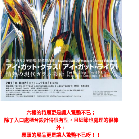
六樓的特展更是讓人驚艷不已；
除了入口處櫃台設計得很有型，且細節也處理的很棒
外，
裏頭的展品更是讓人驚艷不已呀！！