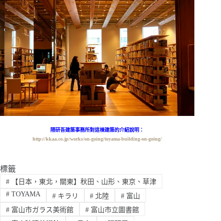
隈研吾建築事務所對這棟建築的介紹說明：
http://kkaa.co.jp/works/on-going/toyama-building-on-going/
標籤
#
【日本，東北，關東】秋田、山形、東京、草津
#
TOYAMA
#
キラリ
#
北陸
#
富山
#
富山市ガラス美術館
#
富山市立圖書館