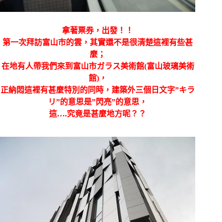
拿著票券，出發！！
第一次拜訪富山市的雲，其實還不是很清楚這裡有些甚
麼；
在地有人帶我們來到富山市ガラス美術館(富山玻璃美術
館)，
正納悶這裡有甚麼特別的同時，建築外三個日文字”キラ
リ”
的意思是”閃亮”的意思，
這….究竟是甚麼地方呢？？