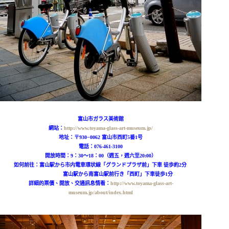
富山市ガラス美術館
網站：
http://www.toyama-glass-art-museum.jp/
地址：〒930−0062 富山市西町5番1号
電話：076-461-3100
開放時間：9：30〜18：00（週五，週六至20:00）
如何前往：
富山駅から市内電車環状線「グランドプラザ前」下車 徒歩約2分
富山駅から南富山駅前行き「西町」下車徒歩1分
詳細的票價、開放、交通訊息情看：
http://www.toyama-glass-art-
museum.jp/about/index.html