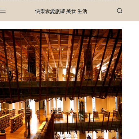
跳
快樂雲愛旅遊 美食 生活
至
主
要
內
容