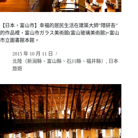
【日本，富山市】幸福的居民生活在建築大師”隈研吾”
的作品裡，富山市ガラス美術館(富山玻璃美術館)+富山
市立圖書館本館。
2015 年 10 月 11 日
北陸（新潟縣、富山縣、石川縣、福井縣）
,
日本
旅遊