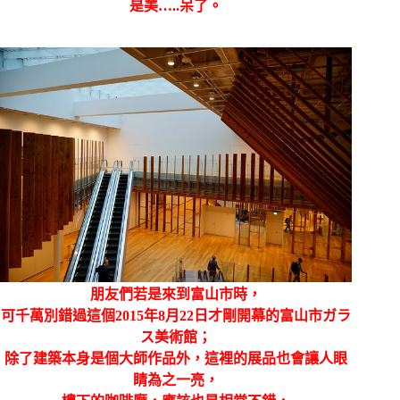
是美…..呆了。
朋友們若是來到富山市時，
可千萬別錯過這個2015年8月22日才剛開幕的富山市ガラ
ス美術館；
除了建築本身是個大師作品外，這裡的展品也會讓人眼
睛為之一亮，