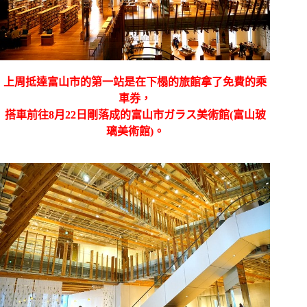
上周抵達富山市的第一站是在下榻的旅館拿了免費的乘
車券，
搭車前往8月22日剛落成的富山市ガラス美術館(富山玻
璃美術館)。