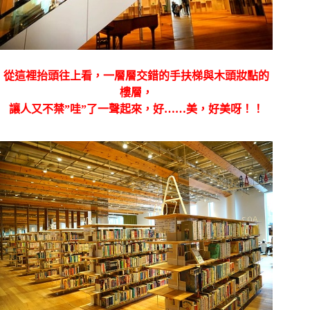
從這裡抬頭往上看，一層層交錯的手扶梯與木頭妝點的
樓層，
讓人又不禁”哇”了一聲起來，好……美，好美呀！！