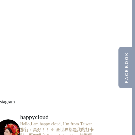
FACEBOOK
nstagram
happycloud
Hello,I am happy cloud, I’m from Taiwan.
旅行，真好！！ ✈️
全世界都是我的打卡