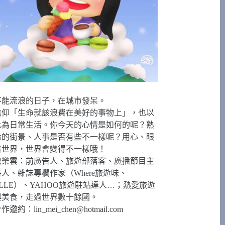
不能流浪的日子，在城市發呆。
信仰「生命就該浪費在美好的事物上」，也以
此為日常生活。你今天的心情是如何的呢？熟
悉的街景、人事是否有些不一樣呢？用心、眼
看世界，世界會變得不一樣哦！
快樂雲：前廣告人、旅遊部落客、廣播節目主
持人、雜誌專欄作家（Where旅遊味、
ELLE）、YAHOO旅遊駐站達人…；熱愛旅遊
與美食，走過世界數十餘國。
合作邀約：
lin_mei_chen@hotmail.com