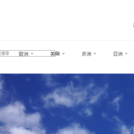
跳
至
主
要
內
容
歐洲
美州
非洲
亞洲