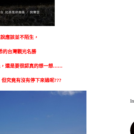
來說應該並不陌生，
悉的台灣觀光名勝
過，還是要很認真的想一想……
但究竟有沒有停下來過呢???
I