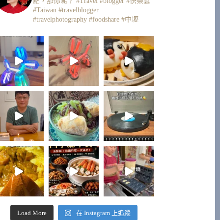
點，那你呢？
#Travel #blogger #快樂雲
#Taiwan #travelblogger
#travelphotography #foodshare #中壢
Load More
在 Instagram 上追蹤