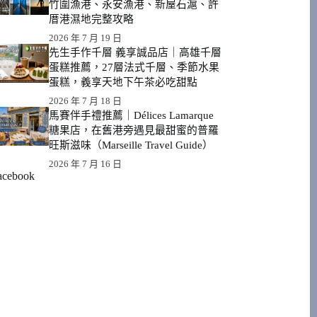
竹圍漁港、永安漁港、新屋石滬、許
厝港濕地完整攻略
2026 年 7 月 19 日
先生手作千層 義享誠品店｜高雄千層
蛋糕推薦，27層法式千層、季節水果
蛋糕，義享天地下午茶必吃甜點
2026 年 7 月 18 日
馬賽伴手禮推薦｜Délices Lamarque
糖果店，在舊港旁遇見最甜蜜的普羅
旺斯滋味（Marseille Travel Guide）
2026 年 7 月 16 日
acebook