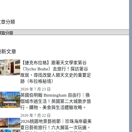
文章分類
文
章
分
類
最新文章
【捷克布拉格】跟著天文學家第谷
（Tycho Brahe）去旅行！探訪第谷
故居，尋找改變人類天文史的重要足
跡（布拉格秘境）
2026 年 7 月 23 日
英國伯明翰 Birmingham 自由行｜換
個城市過生活！英國第二大城散步旅
行、購物、美食與生活體驗攻略。
2026 年 7 月 22 日
2026桃園地景藝術節｜珍珠海岸最美
夏日藝術旅行！六大展區一次玩遍，