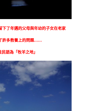
留下了年邁的父母與年幼的子女在老家
了許多教養上的問題……
n)原住民語為「牧羊之地」