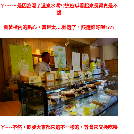
ㄚ~~~~~是因為喝了溫泉水嗎??這密瓜看起來長得真是不
錯
看著櫃內的點心，真是太….難選了，該選誰好呢????
ㄚ~~~不然，乾脆大家都來選不一樣的，等會來交換吃嚕