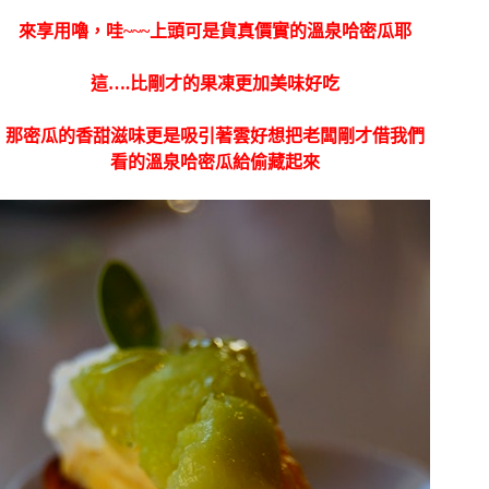
來享用嚕，哇~~~上頭可是貨真價實的溫泉哈密瓜耶
這….比剛才的果凍更加美味好吃
那密瓜的香甜滋味更是吸引著雲好想把老闆剛才借我們
看的溫泉哈密瓜給偷藏起來