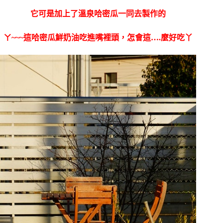
它可是加上了溫泉哈密瓜一同去製作的
ㄚ~~~這哈密瓜鮮奶油吃進嘴裡頭，怎會這….麼好吃丫