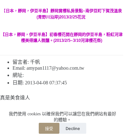
【
日本，靜岡，伊豆半島】靜岡賞櫻私房景點~南伊豆町下賀茂溫泉
(青野川沿岸)2013/2/25花況
【日本，靜岡，伊豆半島】初春櫻花開在靜岡的伊豆半島，粉紅河津
櫻美得讓人微醺。(2013/2/5~3/10河津櫻花祭)
留言者: 千帆
Email:
amypan1117@yahoo.com.tw
網址:
日期: 2013-04-08 07:37:45
真是美食達人
[版主回覆04/15/2013 15:54:45]謝謝ㄌ，運氣好，發現可
我們使用 cookies 以確保我們可以讓您在我們網站有最好
的體驗。
愛的好地方
Decline
接受
留言者: 米猴