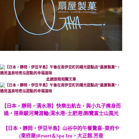
此趟旅程相關文章
【日本，靜岡，清水港】快樂出航去，與小丸子擦身而
過，搭乘駿河灣渡輪(清水港~土肥港)飽覽富士山風光
【日本，靜岡，伊豆半島】山谷中的午餐驚喜~東府や
(東府屋)Resort＆Spa Izu，大正館.芳泉