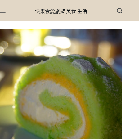
跳
快樂雲愛旅遊 美食 生活
至
主
要
內
容