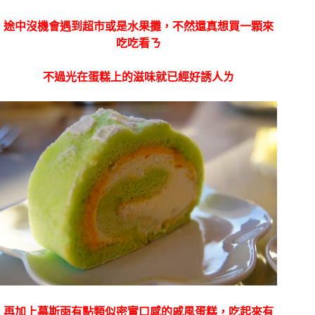
途中沒機會遇到超市或是水果攤，不然還真想買一顆來
吃吃看ㄋ
不過光在蛋糕上的滋味就已經好誘人ㄌ
再加上幕斯雨有點類似密實口感的戚風蛋糕，吃起來有