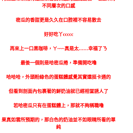
不同層次的口感
密瓜的香甜更是久久在口腔裡不容易散去
好好吃丫ccccc
再來上一口黑咖啡，ㄚ~~~真是太……幸福了ㄋ
最後一個則是哈密瓜捲，準備開吃嚕
哈哈哈，外頭粉綠色的蛋糕體感覺其實還挺卡通的
但看到剖面內包裹著的鮮奶油就已經相當誘人了
若哈密瓜只有在蛋糕體上，那就不夠稱職嚕
果真如雲所預期的，那白色的奶油並不如眼睛所看的單
純