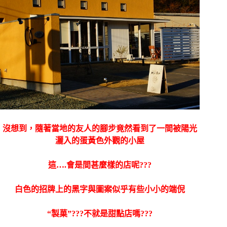
沒想到，隨著當地的友人的腳步竟然看到了一間被陽光
灑入的蛋黃色外觀的小屋
這….會是間甚麼樣的店呢???
白色的招牌上的黑字與圖案似乎有些小小的端倪
“製菓”???不就是甜點店嗎???