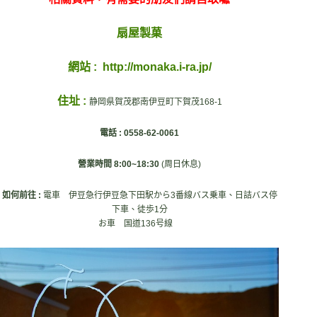
扇屋製菓
網站 :
http://monaka.i-ra.jp/
住址 :
静岡県賀茂郡南伊豆町下賀茂168-1
電話 : 0558-62-0061
營業時間 8:00~18:30
(周日休息)
如何前往 :
電車 伊豆急行伊豆急下田駅から3番線バス乗車、日詰バス停
下車、徒歩1分
お車 国道136号線