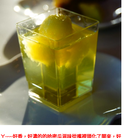
ㄚ~~~好香，好濃的的哈密瓜滋味從嘴裡頭化了開來，好