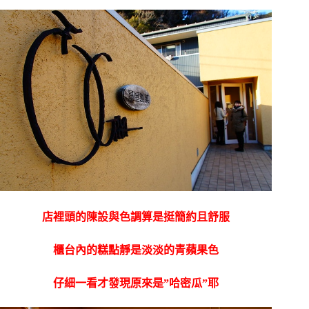
店裡頭的陳設與色調算是挺簡約且舒服
櫃台內的糕點靜是淡淡的青蘋果色
仔細一看才發現原來是”哈密瓜”耶