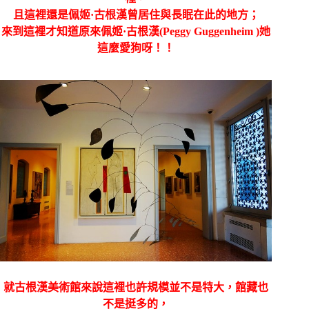
且這裡還是
佩姬·古根漢曾居住與長眠在此的地方；
來到這裡才知道原來佩姬·古根漢(Peggy Guggenheim )她
這麼愛狗呀！！
就古根漢美術館來說這裡也許規模並不是特大，館藏也
不是挺多的，