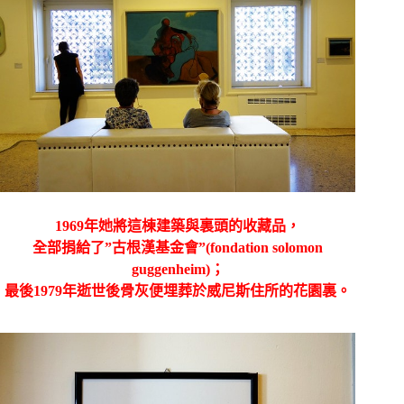
1969年她將這棟建築與裏頭的收藏品，
全部捐給了”
古根漢基金會”(
fondation solomon
guggenheim)；
最後
1979年逝世後骨灰便埋葬於威尼斯住所的花園裏。