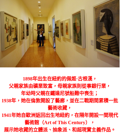
1898年出生在紐約的
佩姬·古根漢
，
父親家族由礦業致富，母親家族則從事銀行業，
年幼時父親在鐵達尼號船難中喪生；
1938年，她在倫敦開設了藝廊，並在二戰期間累積一批
藝術收藏，
1941年她自歐洲返回出生地紐約，在隔年開設一間現代
藝術館（Art of This Century），
展示她收藏的立體派、抽象派、和超現實主義作品。