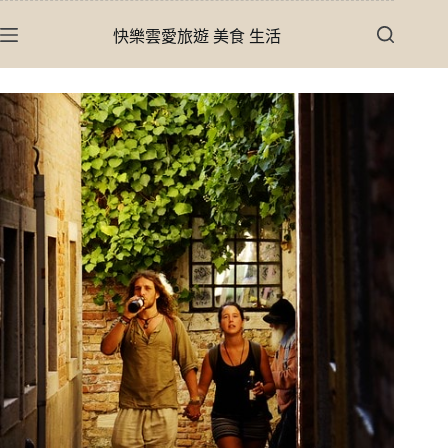
跳
快樂雲愛旅遊 美食 生活
至
主
要
內
容