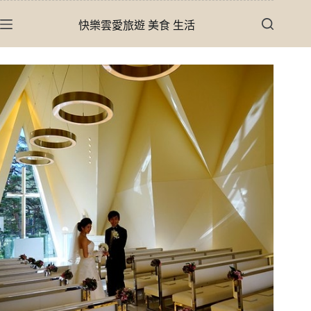
跳
快樂雲愛旅遊 美食 生活
至
主
要
內
容