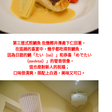
第三道式煎鯛魚 佐燉輕井澤產下仁田蔥，
在這趟的喜宴中，幾乎都吃得到鯛魚，
因為日語的鯛「たい（tai）」和恭喜「めでたい
（medetai）」的發音很像，
這也是對新人的祝福；
口味很清爽，搭配上白酒，美味又可口。