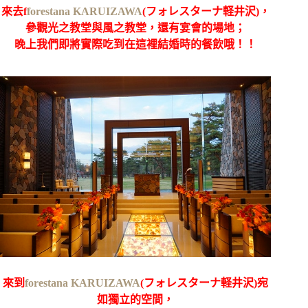
來去f
forestana KARUIZAWA
(フォレスターナ軽井沢)，
參觀光之教堂與風之教堂，還有宴會的場地；
晚上我們即將實際吃到在這裡結婚時的餐飲哦！！
來到
forestana KARUIZAWA
(フォレスターナ軽井沢)宛
如獨立的空間，