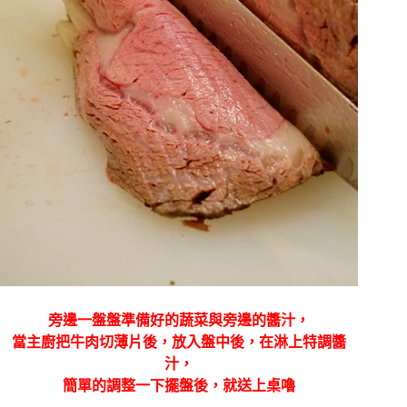
旁邊一盤盤準備好的蔬菜與旁邊的醬汁，
當主廚把牛肉切薄片後，放入盤中後，在淋上特調醬
汁，
簡單的調整一下擺盤後，就送上桌嚕