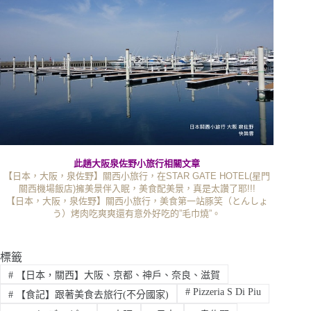
此趟大阪泉佐野小旅行相關文章
【日本，大阪，泉佐野】關西小旅行，在STAR GATE HOTEL(星門
關西機場飯店)擁美景伴入眠，美食配美景，真是太讚了耶!!!
【日本，大阪，泉佐野】關西小旅行，美食第一站豚笑（とんしょ
う）烤肉吃爽爽還有意外好吃的”毛巾燒”。
標籤
#
【日本，關西】大阪、京都、神戶、奈良、滋賀
#
Pizzeria S Di Piu
#
【食記】跟著美食去旅行(不分國家)