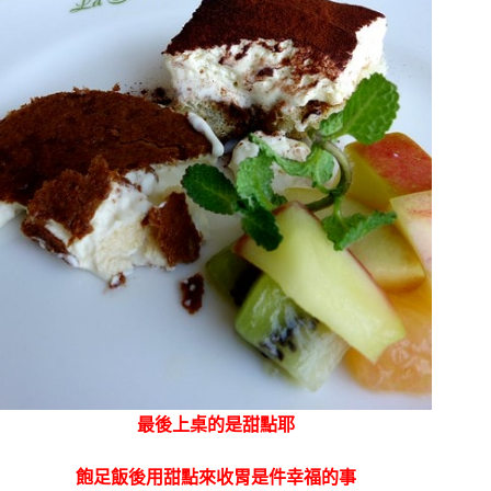
最後上桌的是甜點耶
飽足飯後用甜點來收胃是件幸福的事