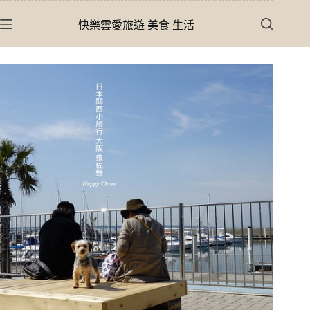
跳
快樂雲愛旅遊 美食 生活
至
主
要
內
容