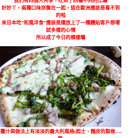
我們有四個人共享，吃到了四種不同的比薩
好妙丫，兩種口味拼盤在一起，這在歐洲應該是看不到
的啦
來日本吃”和風洋食”應該是還放上了一種體貼客戶想嚐
試多樣的心情
所以成了今日的模樣囉
醬汁與做法上有淡淡的義大利風格(起士、麵皮的製做….