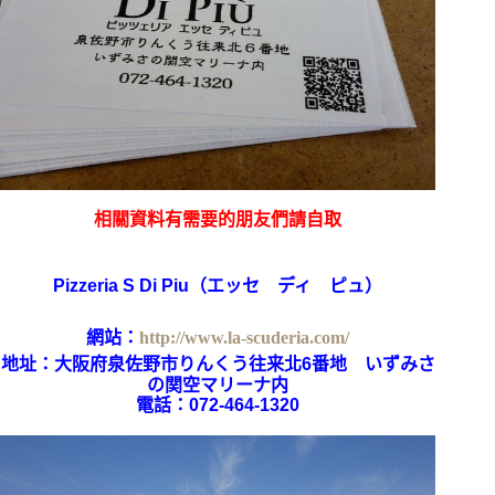
相關資料有需要的朋友們請自取
Pizzeria S Di Piu
（エッセ ディ ピュ）
網站：
http://www.la-scuderia.com/
地址：
大阪府泉佐野市りんくう往来北6番地 いずみさ
の関空マリーナ内
電話：072-464-1320