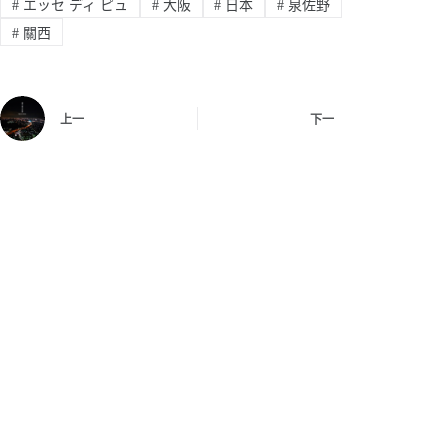
#
エッセ ディ ピュ
#
大阪
#
日本
#
泉佐野
#
關西
上一
下一