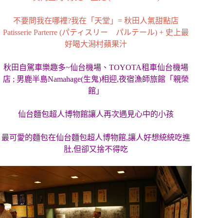
不要問我在哪裡?我在「天堂」= 秋田人氣甜點店
Patisserie Parterre (パティスリー パルテール) + 史上最
好喝大潟村蘋果汁
秋田自駕車樂趣多~仙台機場、TOYOTA租車仙台機場
店 ; 男鹿半島Namahage(生鬼)相迎,夜宿漁師旅館「親榮
館」
仙台麵包超人博物館讓人再次遇見心中的小孩
最可愛的麵包在仙台麵包超人博物館,讓人好想統統吃進
肚,但卻又捨不得吃