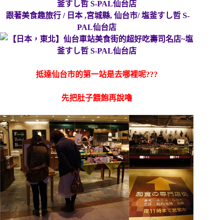
跟著美食趣旅行 / 日本 ,宮城縣, 仙台市/ 塩釜すし哲 S-
PAL仙台店
抵達仙台市的第一站是去哪裡呢???
先把肚子餵飽再說嚕