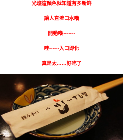
光瞧這顏色就知道有多新鮮
讓人直流口水嚕
開動嚕~~~~~
哇~~~~入口即化
真是太……好吃了