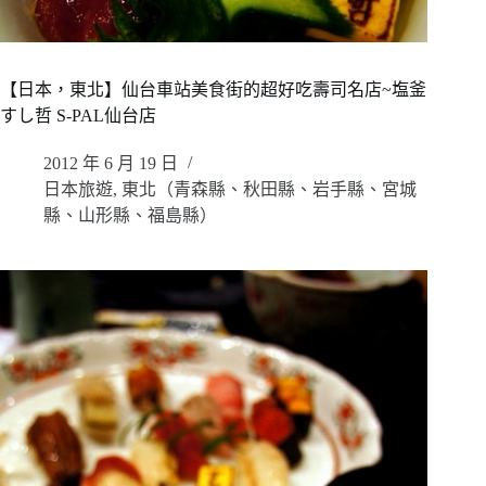
【日本，東北】仙台車站美食街的超好吃壽司名店~塩釜
すし哲 S-PAL仙台店
2012 年 6 月 19 日
日本旅遊
,
東北（青森縣、秋田縣、岩手縣、宮城
縣、山形縣、福島縣）