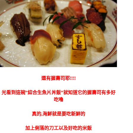
還有握壽司耶!!!!
光看到這碗”綜合生魚片丼飯”就知道它的握壽司有多好
吃嚕
真的,海鮮就是要吃新鮮的
加上俐落的刀工以及好吃的米飯