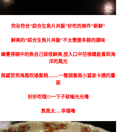
完全符合”綜合生魚片丼飯”好吃的條件”新鮮”
鮮美的”綜合生魚片丼飯”不太需要多餘的調味
總覺得碗中的魚自己就很鮮美,放入口中彷彿還能看到海
洋的風光
與感受到海風吹過髮梢…….一整個像是小當家卡通的畫
面
好好吃哦!!!一下子就嗑光光嚕
真是太….幸福嚕