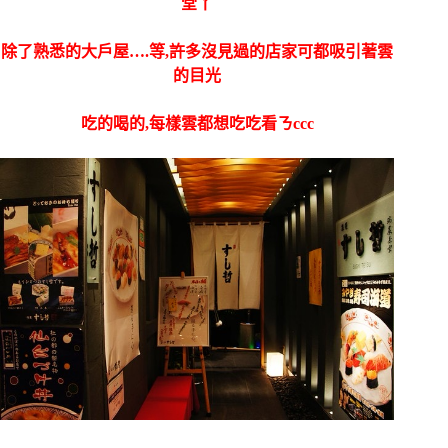
堂丫
除了熟悉的大戶屋….等,許多沒見過的店家可都吸引著雲
的目光
吃的喝的,每樣雲都想吃吃看ㄋccc