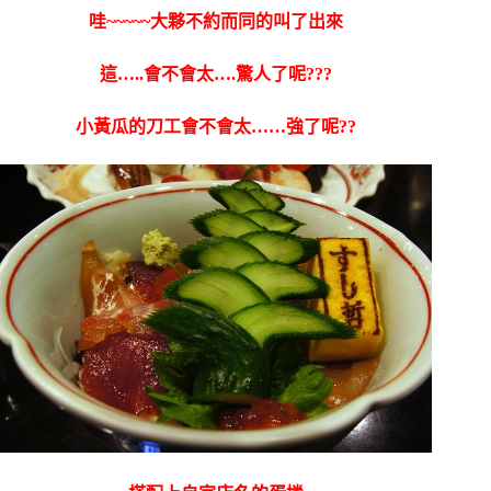
哇~~~~~大夥不約而同的叫了出來
這…..會不會太….驚人了呢???
小黃瓜的刀工會不會太……強了呢??