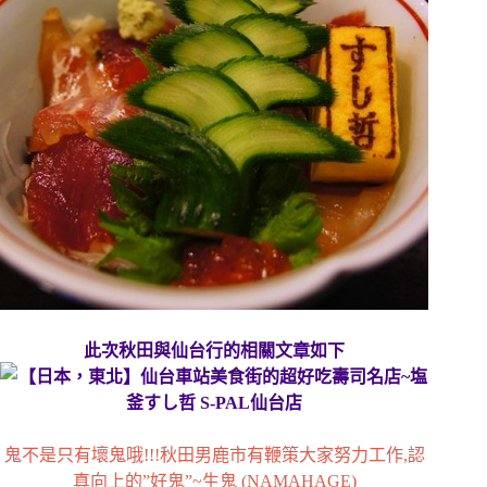
此次秋田與仙台行的相關文章如下
鬼不是只有壞鬼哦!!!秋田男鹿市有鞭策大家努力工作,認
真向上的”好鬼”~生鬼 (NAMAHAGE)