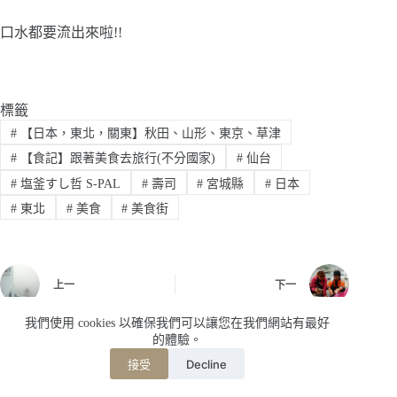
口水都要流出來啦!!
標籤
#
【日本，東北，關東】秋田、山形、東京、草津
#
【食記】跟著美食去旅行(不分國家)
#
仙台
#
塩釜すし哲 S-PAL
#
壽司
#
宮城縣
#
日本
#
東北
#
美食
#
美食街
上一
下一
我們使用 cookies 以確保我們可以讓您在我們網站有最好
的體驗。
Decline
接受