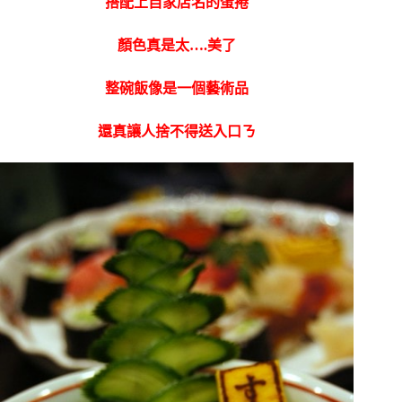
搭配上自家店名的蛋捲
顏色真是太….美了
整碗飯像是一個藝術品
還真讓人捨不得送入口ㄋ