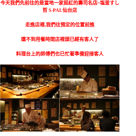
今天我們先前往的是當地一家挺紅的壽司名店~塩釜すし
哲 S-PAL仙台店
走進店裡,我們往預定的位置前進
還不到用餐時間店裡頭已經有客人了
料理台上的師傅們也已忙著準備迎接客人