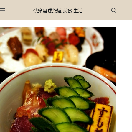
跳
快樂雲愛旅遊 美食 生活
至
主
要
內
容