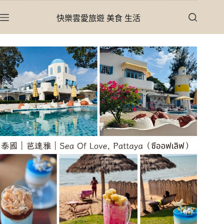
跳
快樂雲愛旅遊 美食 生活
至
主
要
內
容