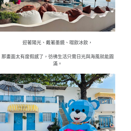
迎著陽光、戴著墨鏡、啜飲冰飲，
那畫面太有度假感了，彷彿生活只需日光與海風就能圓
滿。