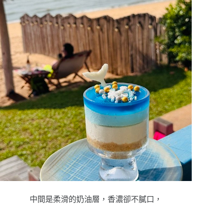
中間是柔滑的奶油層，香濃卻不膩口，