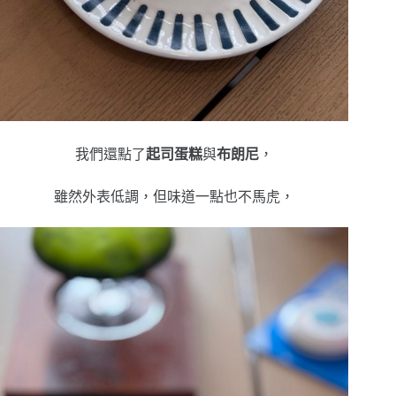
我們還點了
起司蛋糕
與
布朗尼
，
雖然外表低調，但味道一點也不馬虎，