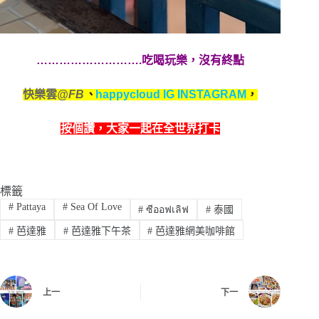
……………………….吃喝玩樂，沒有終點
快樂雲
@FB
、
happycloud IG INSTAGRAM
，
按個讚，
大家一起在全世界打卡
標籤
#
Pattaya
#
Sea Of Love
#
ซีออฟเลิฟ
#
泰國
#
芭達雅
#
芭達雅下午茶
#
芭達雅網美咖啡館
上一
下一