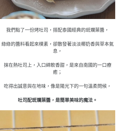
我們點了一份烤吐司，搭配泰國經典的斑斕葉醬，
綠綠的醬料看起來樸素，卻散發著淡淡椰奶香與草本氣
息，
抹在熱吐司上，入口綿軟香甜，是來自南國的一口療
癒；
吃得出誠意與在地味，像是陽光下的一句溫柔問候，
吐司配斑斕葉醬，是簡單美味的魔法。