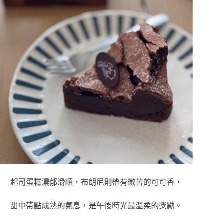
起司蛋糕濃郁滑順，布朗尼則帶有微苦的可可香，
甜中帶點成熟的氣息，是午後時光最溫柔的獎勵。