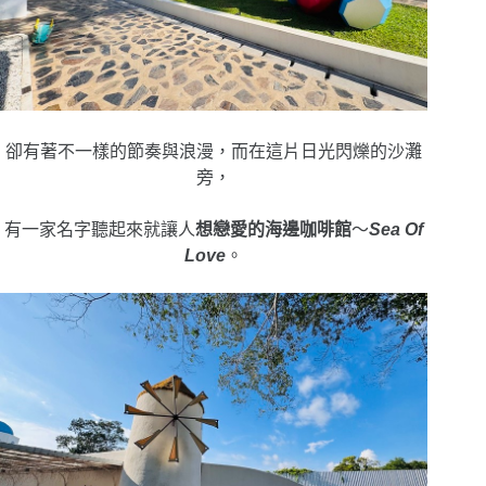
卻有著不一樣的節奏與浪漫，
而在這片日光閃爍的沙灘
旁，
有一家名字聽起來就讓人
想戀愛的海邊咖啡館
～
Sea Of
Love
。