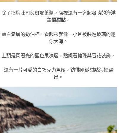
除了招牌吐司與斑斕葉醬，店裡還有一道超吸睛的
海洋
主題甜點
，
藍白漸層的奶油杯，看起來就像一小片被裝進玻璃的迷
你大海。
上頭是閃著光的藍色果凍層，點綴著糖珠與雪花裝飾，
還有一片可愛的白巧克力魚尾，彷彿剛從甜點海裡躍
出。