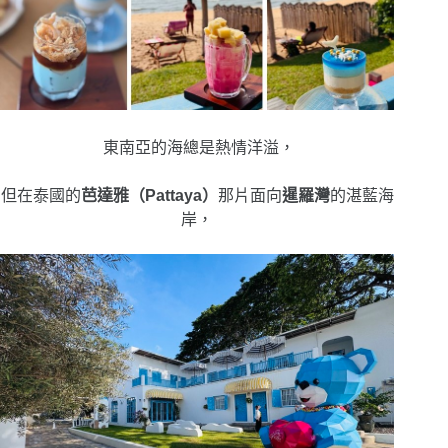
東南亞的海總是熱情洋溢，
但在泰國的
芭達雅（Pattaya）
那片面向
暹羅灣
的湛藍海
岸，