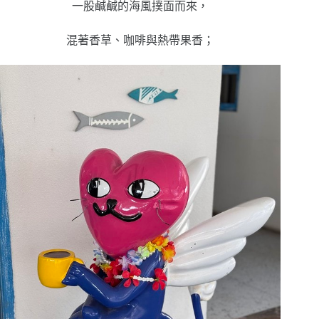
一股鹹鹹的海風撲面而來，
混著香草、咖啡與熱帶果香；