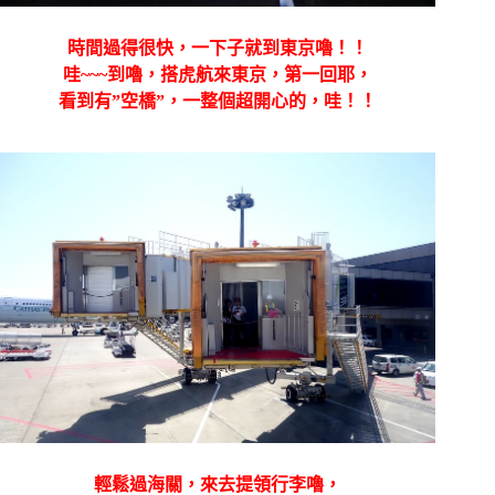
時間過得很快，一下子就到東京嚕！！
哇~~~到嚕，搭虎航來東京，第一回耶，
看到有”空橋”，一整個超開心的，哇！！
輕鬆過海關，來去提領行李嚕，