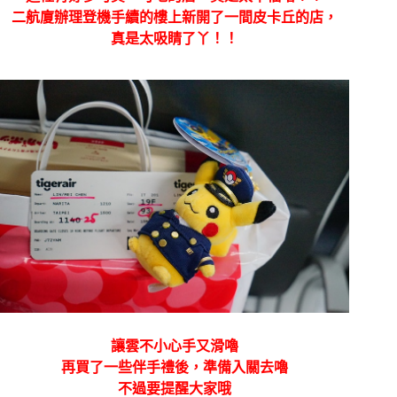
二航廈辦理登機手續的樓上新開了一間皮卡丘的店，
真是太吸睛了丫！！
讓雲不小心手又滑嚕
再
買了一些伴手禮後，準備入關去嚕
不過要提醒大家哦