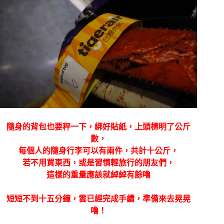
隨身的背包也要秤一下，綁好貼紙，上頭標明了公斤
數，
每個人的隨身行李可以有兩件，共計十公斤，
若不用買東西，或是習慣輕旅行的朋友們，
這樣的重量應該就綽綽有餘嚕
短短不到十五分鐘，雲已經完成手續，準備來去晃晃
嚕！