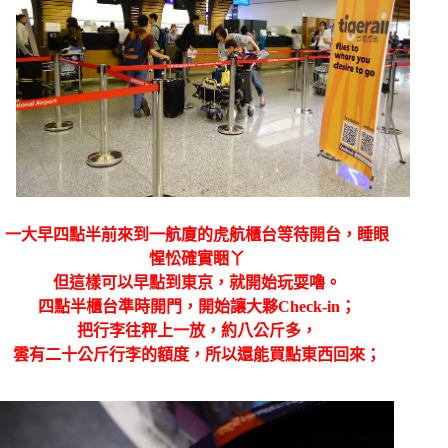
一大早四點半前來到一航廈的虎航櫃台等待開台，睡眼
惺忪確實睏丫
但這樣可以早點到東京，就開始玩耍嚕。
四點半櫃台準時開門，開始讓大夥Check-in；
把行李往秤上一放，約八公斤多，
雲有二十公斤行李的額度，所以還能買點東西回來；