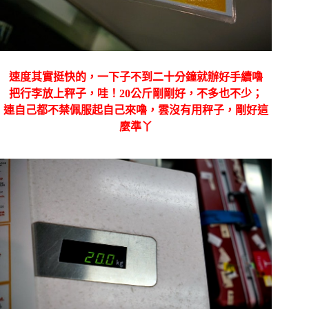
速度其實挺快的，一下子不到二十分鐘就辦好手續嚕
把行李放上秤子，哇！20公斤剛剛好，不多也不少；
連自己都不禁佩服起自己來嚕，雲沒有用秤子，剛好這
麼準丫