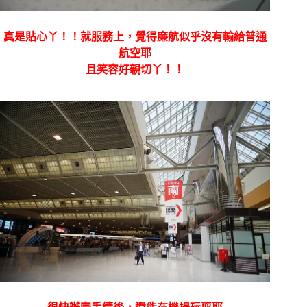
真是貼心丫！！就服務上，覺得廉航似乎沒有輸給普通
航空耶
且笑容好親切丫！！