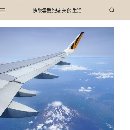
跳
快樂雲愛旅遊 美食 生活
至
主
要
內
容