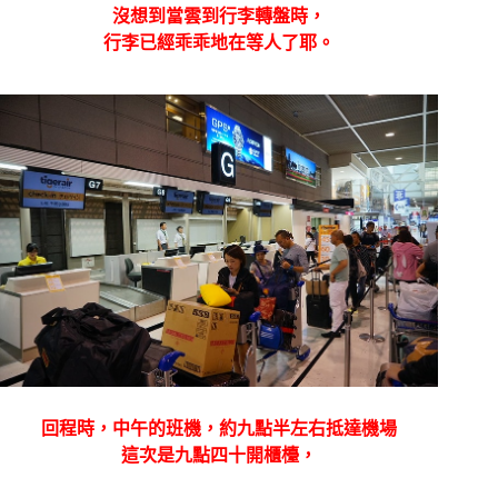
沒想到當雲到行李轉盤時，
行李已經乖乖地在等人了耶。
回程時，中午的班機，約九點半左右抵達機場
這次是九點四十開櫃檯，