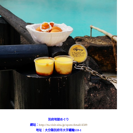
別府地獄めぐり
網站：
http://tw.visit-oita.jp/spots/detail/4589
地址：大分縣別府市大字鐵輪559-1