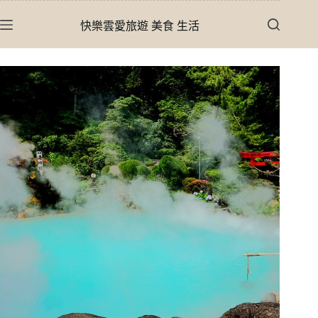
跳
快樂雲愛旅遊 美食 生活
至
主
要
內
容