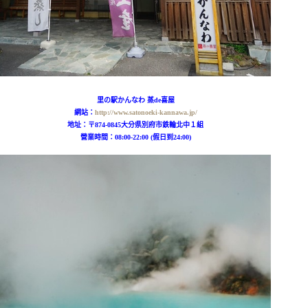
里の駅かんなわ 蒸de喜屋
網站：
http://www.satonoeki-kannawa.jp/
地址：
〒874-0845大分県別府市鉄輪北中１組
營業時間：08:00-22:00 (假日到24:00)