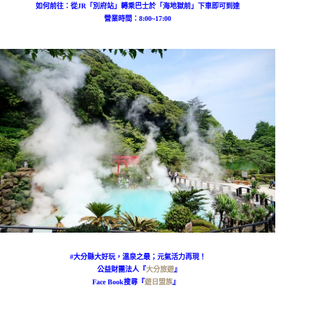
如何前往：從JR「別府站」轉乘巴士於「海地獄前」下車即可到達
營業時間：8:00~17:00
#大分縣大好玩，溫泉之最；元氣活力再現！
公益財團法人『
大分旅遊
』
Face Book搜尋『
遊日盟族
』