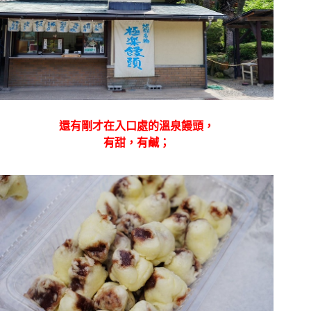
還有剛才在入口處的溫泉饅頭，
有甜，有鹹；