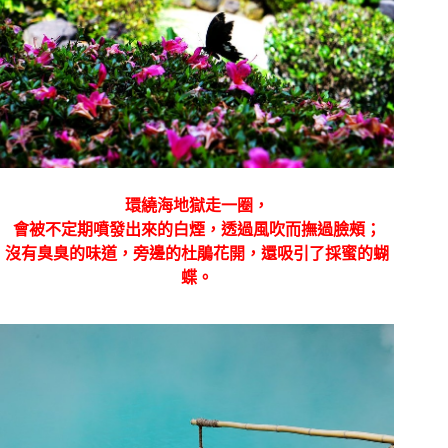
環繞海地獄走一圈，
會被不定期噴發出來的白煙，透過風吹而撫過臉頰；
沒有臭臭的味道，旁邊的杜鵑花開，還吸引了採蜜的蝴
蝶。