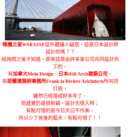
睡魔之家
WARASSE
從外觀讓人疑惑，這是日本設計師
設計的嗎？？
經詢問之後才知道，原來這是由許多家公司共同設計完
工的，
有
加拿大Molo Design
、
日本d/dt Arch建築公司
，
與
荷蘭建築師事務所Frank la Riviere Arichitects
所共同
打造，
雖然已經落成好多年了，
但感覺仍是很新穎，設計也很入時；
有點可惜的是今日天公不作美，
所以少了背後的藍天，有點可惜了！！