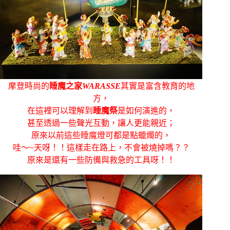
摩登時尚的
睡魔之家
WARASSE
其實是富含教育的地
方，
在這裡可以理解到
睡魔祭
是如何演進的，
甚至透過一些聲光互動，讓人更能親近；
原來以前這些睡魔燈可都是點蠟燭的，
哇～~天呀！！這樣走在路上，不會被燒掉嗎？？
原來是還有一些防備與救急的工具呀！！