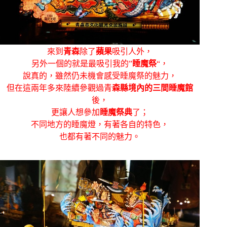
來到
青森
除了
蘋果
吸引人外，
另外一個的就是最吸引我的”
睡魔祭
“，
說真的，雖然仍未機會感受睡魔祭的魅力，
但在這兩年多來陸續參觀過青
森縣境內的三間睡魔館
後，
更讓人想參加
睡魔祭典
了；
不同地方的睡魔燈，有著各自的特色，
也都有著不同的魅力。