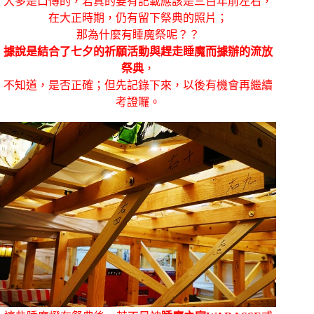
大多是口傳的，若真的要有記載應該是三百年前左右，
在大正時期，仍有留下祭典的照片；
那為什麼有睡魔祭呢？？
據說是結合了七夕的祈願活動與趕走睡魔而據辦的流放
祭典
，
不知道，是否正確；但先記錄下來，以後有機會再繼續
考證囉。