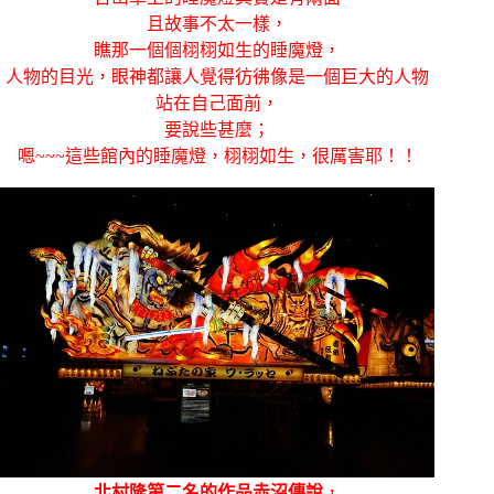
且故事不太一樣，
瞧那一個個栩栩如生的睡魔燈，
人物的目光，眼神都讓人覺得彷彿像是一個巨大的人物
站在自己面前，
要說些甚麼；
嗯~~~這些館內的睡魔燈，栩栩如生，很厲害耶！！
北村隆第二名的作品赤沼傳說
，