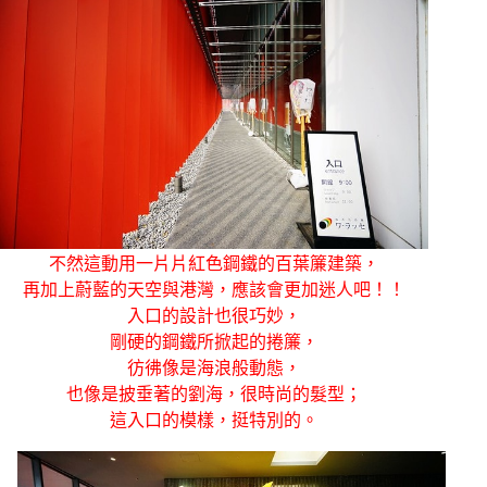
不然這動用一片片紅色鋼鐵的百葉簾建築，
再加上蔚藍的天空與港灣，應該會更加迷人吧！！
入口的設計也很巧妙，
剛硬的鋼鐵所掀起的捲簾，
彷彿像是海浪般動態，
也像是披垂著的劉海，很時尚的髮型；
這入口的模樣，挺特別的。