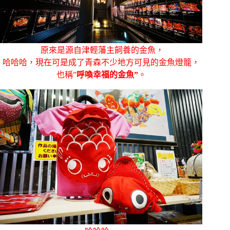
原來是源自津輕藩主飼養的金魚，
哈哈哈，現在可是成了青森不少地方可見的金魚燈籠，
也稱”
呼喚幸福的金魚”
。