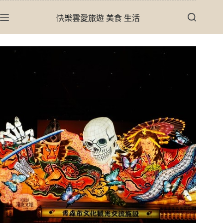
跳
快樂雲愛旅遊 美食 生活
至
主
要
內
容