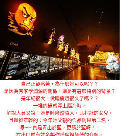
自己正疑惑著，為什麼她可以呢？？
是因為有家學淵源的關係，還是有甚麼特別的背景？
是年紀很大，做睡魔燈很久了嗎？？
一堆的疑惑浮上腦海時，
解說人員又說：她是睡魔燈職人，北村龍的女兒，
且還挺年輕的；今年她父親的作品則是第二名，
嗯~~~真是青出於藍，更勝於藍呀！！
在出口前有許多製作睡魔燈師傅的介紹，