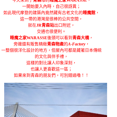
今天來到了
青森市
的
睡魔之家WARASSE
，
一開始要入內時，自己很訝異；
如此現代摩登的建築內竟然藏有古老文化的
睡魔館
，
這一帶的港灣是很棒的公共空間，
就在
JR
青森站
出口附近，
交通也很便利。
睡魔之家WARASSE
後頭可以看到
青森大橋
，
旁邊還有販售精緻
青森物產
的
A-Factory
，
一整個很洋化設計的地方，但屋內可都是藏著日本傳統
的文化與伴手禮，
這樣的對比讓人印象深刻，
也讓人更喜歡這一區；
如果來到青森的朋友們，可別錯過嚕！！