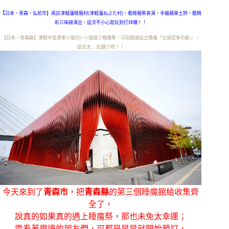
【
日本，青森，弘前市】再訪津軽藩睡魔村(津軽藩ねぷた村)，看睡魔祭表演，手繪蘋果土鈴，聽精
彩三味線演出，這次不小心就玩到打烊囉！！
【日本，青森縣】津輕半島單車小旅行(一) 錯過了睡魔祭，可別錯過站立睡魔「立佞武多の館 」，
這也太….壯觀了吧！！
今天來到了
青森市
，把
青森縣
的第三個睡魔館給收集齊
全了，
說真的如果真的遇上睡魔祭，那也未免太幸運；
雲看著周邊的朋友們，可都是早早就開始預訂，