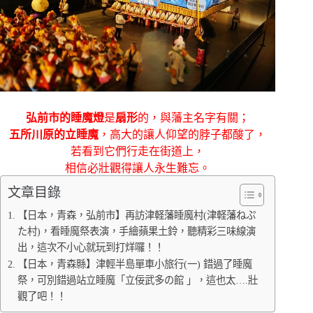
弘前市的睡魔燈
是
扇形
的，與藩主名字有關；
五所川原的立睡魔
，高大的讓人仰望的脖子都酸了，
若看到它們行走在街道上，
相信必壯觀得讓人永生難忘。
文章目錄
【日本，青森，弘前市】再訪津軽藩睡魔村(津軽藩ねぷ
た村)，看睡魔祭表演，手繪蘋果土鈴，聽精彩三味線演
出，這次不小心就玩到打烊囉！！
【日本，青森縣】津輕半島單車小旅行(一) 錯過了睡魔
祭，可別錯過站立睡魔「立佞武多の館 」，這也太….壯
觀了吧！！