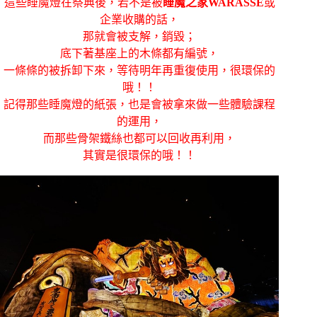
這些睡魔燈在祭典後，若不是被
睡魔之家WARASSE
或
企業收購的話，
那就會被支解，銷毀；
底下著基座上的木條都有編號，
一條條的被拆卸下來，等待明年再重復使用，很環保的
哦！！
記得那些睡魔燈的紙張，也是會被拿來做一些體驗課程
的運用，
而那些骨架鐵絲也都可以回收再利用，
其實是很環保的哦！！