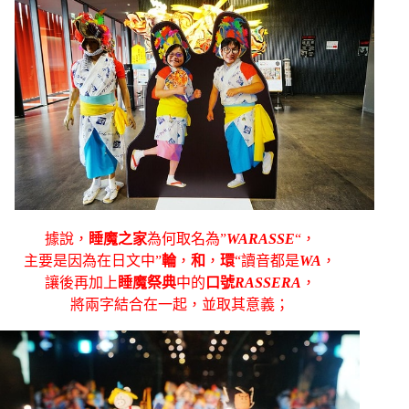
據說，
睡魔之家
為何取名為”
WARASSE
“，
主要是因為在日文中”
輪
，
和
，
環
“讀音都是
WA
，
讓後再加上
睡魔
祭典
中的
口號
RASSERA
，
將兩字結合在一起，並取其意義；