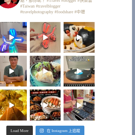
點，那你呢？
#Travel #blogger #快樂雲
#Taiwan #travelblogger
#travelphotography #foodshare #中壢
Load More
在 Instagram 上追蹤