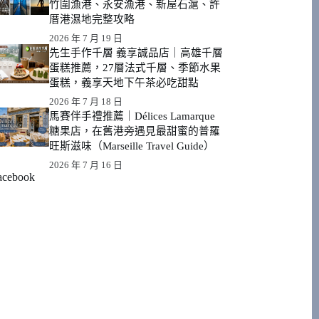
竹圍漁港、永安漁港、新屋石滬、許
厝港濕地完整攻略
2026 年 7 月 19 日
先生手作千層 義享誠品店｜高雄千層
蛋糕推薦，27層法式千層、季節水果
蛋糕，義享天地下午茶必吃甜點
2026 年 7 月 18 日
馬賽伴手禮推薦｜Délices Lamarque
糖果店，在舊港旁遇見最甜蜜的普羅
旺斯滋味（Marseille Travel Guide）
2026 年 7 月 16 日
acebook