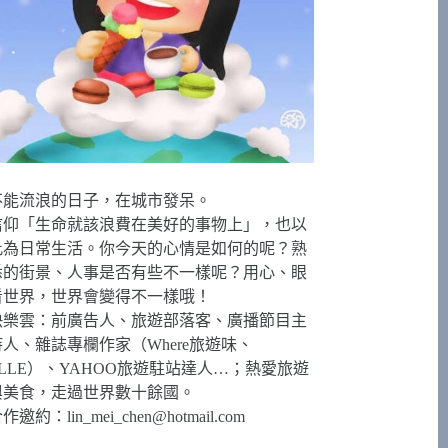
不能流浪的日子，在城市發呆。
信仰「生命就該浪費在美好的事物上」，也以
此為日常生活。你今天的心情是如何的呢？熟
悉的街景、人事是否有些不一樣呢？用心、眼
看世界，世界會變得不一樣哦！
快樂雲：前廣告人、旅遊部落客、廣播節目主
持人、雜誌專欄作家（Where旅遊味、
ELLE）、YAHOO旅遊駐站達人…；熱愛旅遊
與美食，走過世界數十餘國。
合作邀約：
lin_mei_chen@hotmail.com