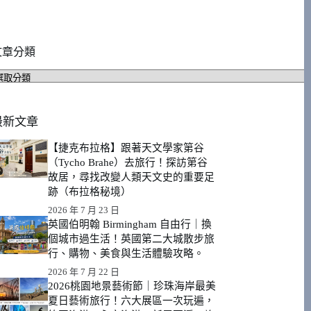
文章分類
文
章
分
類
最新文章
【捷克布拉格】跟著天文學家第谷
（Tycho Brahe）去旅行！探訪第谷
故居，尋找改變人類天文史的重要足
跡（布拉格秘境）
2026 年 7 月 23 日
英國伯明翰 Birmingham 自由行｜換
個城市過生活！英國第二大城散步旅
行、購物、美食與生活體驗攻略。
2026 年 7 月 22 日
2026桃園地景藝術節｜珍珠海岸最美
夏日藝術旅行！六大展區一次玩遍，