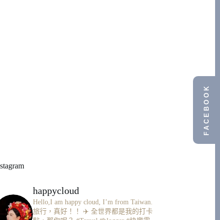
FACEBOOK
nstagram
happycloud
Hello,I am happy cloud, I’m from Taiwan.
旅行，真好！！ ✈️
全世界都是我的打卡