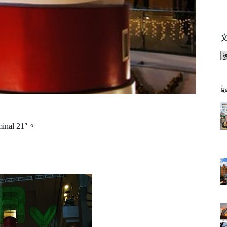
l 21″。