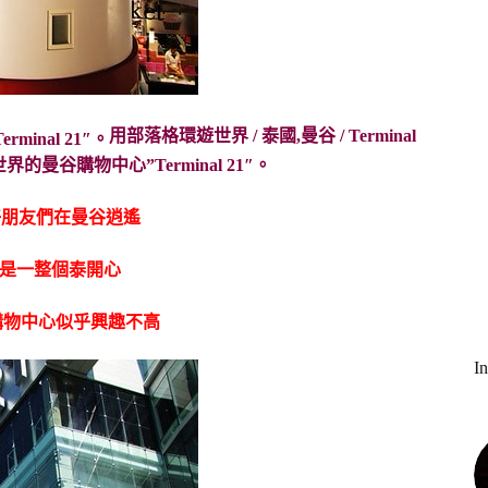
用部落格環遊世界 / 泰國,曼谷 / Terminal
跟好朋友們在曼谷逍遙
真是一整個泰開心
購物中心似乎興趣不高
I