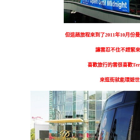
但這趟旅程來到了2011年10月份曼谷新
讓雲忍不住不趕緊
喜歡旅行的雲很喜歡Termi
來逛街就能環遊世