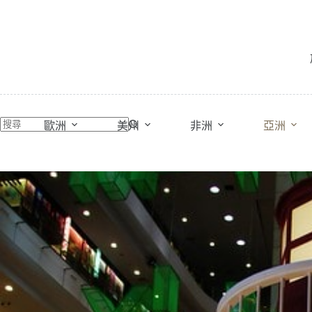
跳
至
主
要
內
容
歐洲
美州
非洲
亞洲