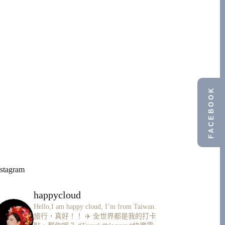
FACEBOOK
nstagram
happycloud
Hello,I am happy cloud, I’m from Taiwan.
旅行，真好！！ ✈️
全世界都是我的打卡