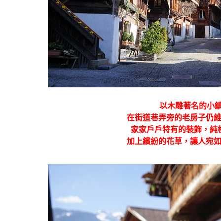
以木雕著名的小
在街道巷弄旁的老房子仍
家家戶戶特有的裝飾，純
加上繽紛的花草，讓人宛