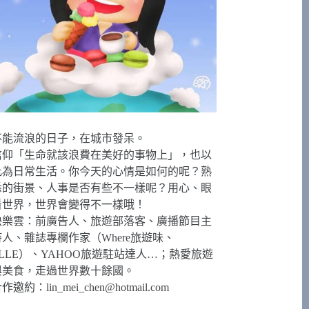
不能流浪的日子，在城市發呆。
信仰「生命就該浪費在美好的事物上」，也以
此為日常生活。你今天的心情是如何的呢？熟
悉的街景、人事是否有些不一樣呢？用心、眼
看世界，世界會變得不一樣哦！
快樂雲：前廣告人、旅遊部落客、廣播節目主
持人、雜誌專欄作家（Where旅遊味、
ELLE）、YAHOO旅遊駐站達人…；熱愛旅遊
與美食，走過世界數十餘國。
合作邀約：
lin_mei_chen@hotmail.com