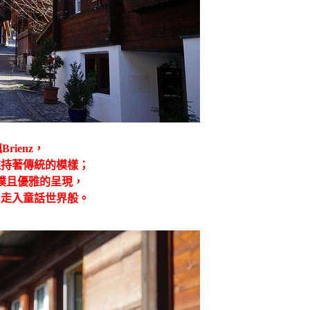
鎮
Brienz
，
維持著傳統的模樣；
樸且優雅的呈現，
如走入童話世界般。