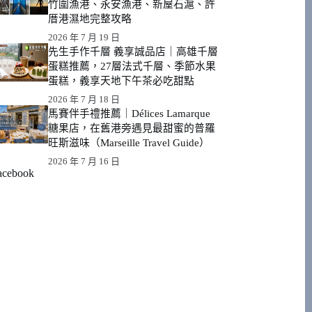
竹圍漁港、永安漁港、新屋石滬、許
厝港濕地完整攻略
2026 年 7 月 19 日
先生手作千層 義享誠品店｜高雄千層
蛋糕推薦，27層法式千層、季節水果
蛋糕，義享天地下午茶必吃甜點
2026 年 7 月 18 日
馬賽伴手禮推薦｜Délices Lamarque
糖果店，在舊港旁遇見最甜蜜的普羅
旺斯滋味（Marseille Travel Guide）
2026 年 7 月 16 日
acebook