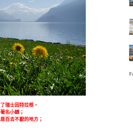
F
訪了瑞士因特拉根，
的著名小鎮；
鎮是百去不厭的地方；