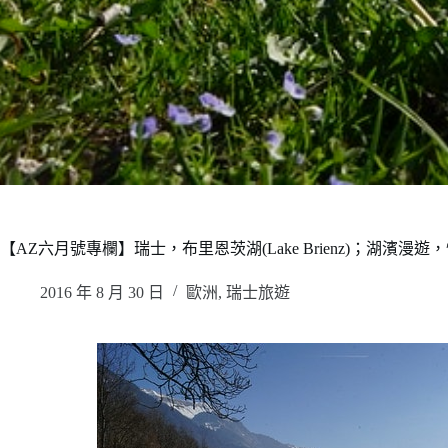
【AZ六月號專欄】瑞士，布里恩茨湖(Lake Brienz)；湖濱漫
2016 年 8 月 30 日
歐洲
,
瑞士旅遊