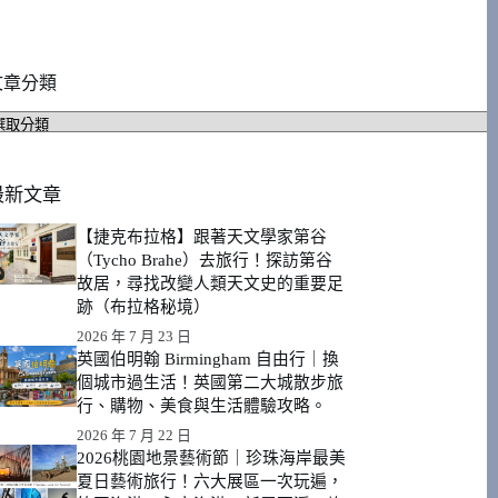
文章分類
文
章
分
類
最新文章
【捷克布拉格】跟著天文學家第谷
（Tycho Brahe）去旅行！探訪第谷
故居，尋找改變人類天文史的重要足
跡（布拉格秘境）
2026 年 7 月 23 日
英國伯明翰 Birmingham 自由行｜換
個城市過生活！英國第二大城散步旅
行、購物、美食與生活體驗攻略。
2026 年 7 月 22 日
2026桃園地景藝術節｜珍珠海岸最美
夏日藝術旅行！六大展區一次玩遍，