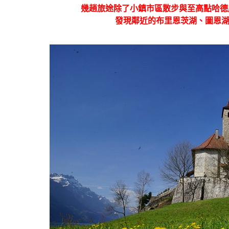
幾趟旅途除了小鎮市區散步與至高點哈德
發現鄰近的布里恩茨湖、圖恩