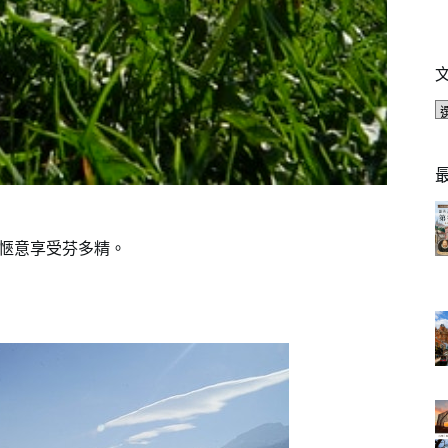
遊，愜意享受芬多精。