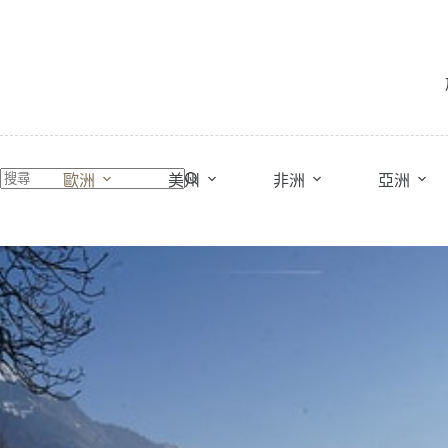
跳
至
主
要
內
容
歐洲
美州
非洲
亞洲