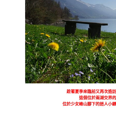
趁著夏季來臨前又再次造
這個位於兩湖交界
位於少女峰山腳下的迷人小