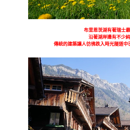
布里恩茨湖有著瑞士
沿著湖岸邊有不少
傳統的建築讓人彷彿跌入時光隧道中