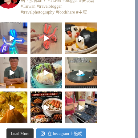
點，那你呢？
#Travel #blogger #快樂雲
#Taiwan #travelblogger
#travelphotography #foodshare #中壢
Load More
在 Instagram 上追蹤