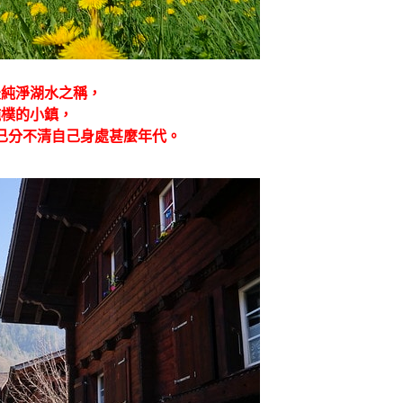
最純淨湖水之稱，
純樸的小鎮，
已分不清自己身處甚麼年代。