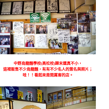
中野烏龍麵學校(高松校)歸末還真不小，
這裡販售不少烏龍麵，有有不少名人的簽名與照片；
哇！！看起來是間厲害的店。