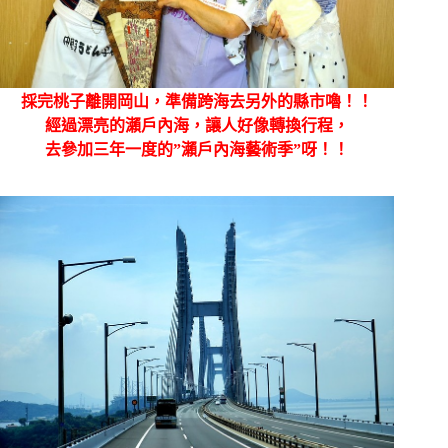
採完桃子離開岡山，準備跨海去另外的縣市嚕！！
經過漂亮的瀨戶內海，讓人好像轉換行程，
去參加三年一度的”瀨戶內海藝術季”呀！！