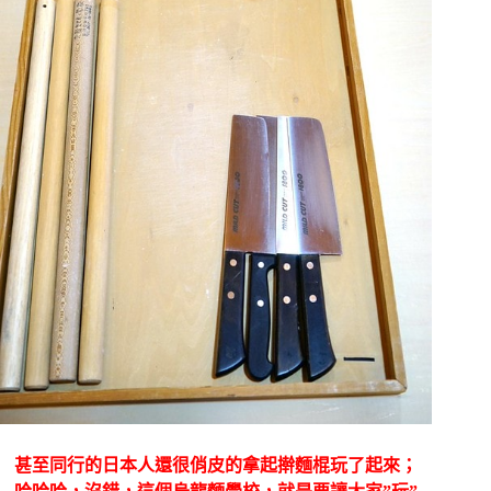
甚至同行的日本人還很俏皮的拿起擀麵棍玩了起來；