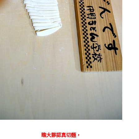
瞧大夥認真切麵，