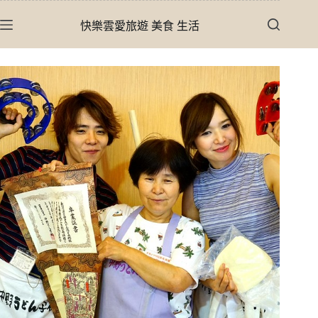
跳
快樂雲愛旅遊 美食 生活
至
主
要
內
容