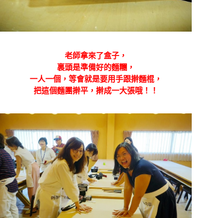
老師拿來了盒子，
裏頭是準備好的麵糰，
一人一個，等會就是要用手跟擀麵棍，
把這個麵團
擀平，
擀成一大張哦！！