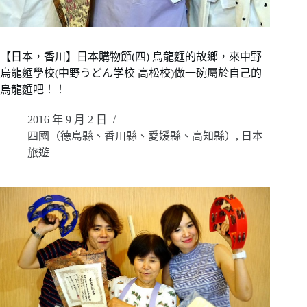
【日本，香川】日本購物節(四) 烏龍麵的故鄉，來中野
烏龍麵學校(中野うどん学校 高松校)做一碗屬於自己的
烏龍麵吧！！
2016 年 9 月 2 日
四國（德島縣、香川縣、愛媛縣、高知縣）
,
日本
旅遊