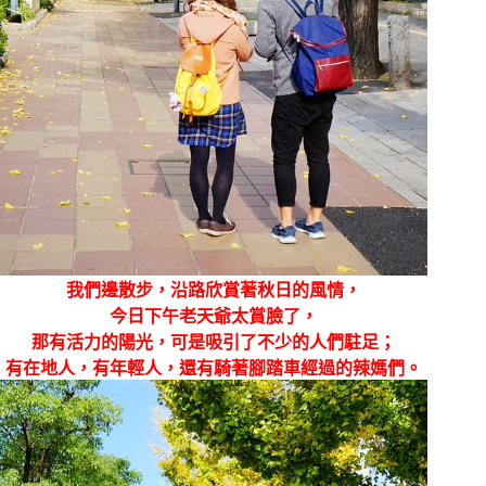
我們邊散步，沿路欣賞著秋日的風情，
今日下午老天爺太賞臉了，
那有活力的陽光，可是吸引了不少的人們駐足；
有在地人，有年輕人，還有騎著腳踏車經過的辣媽們。