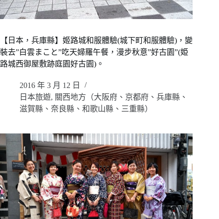
【日本，兵庫縣】姬路城和服體驗(城下町和服體驗)，變
裝去”白雲まこと”吃天婦羅午餐，漫步秋意”好古園”(姫
路城西御屋敷跡庭園好古園)。
2016 年 3 月 12 日
日本旅遊
,
關西地方（大阪府、京都府、兵庫縣、
滋賀縣、奈良縣、和歌山縣、三重縣）