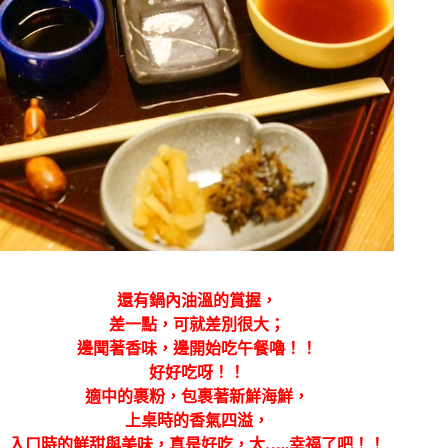
還有鍋內油溫的賞握，
差一點，可就差別很大；
邊聞著香味，邊開始吃午餐嚕！！
好好吃呀！！
適中的裹粉，包裹著新鮮海鮮，
上桌時的香氣四溢，
入口時的鮮甜與美味，真是好吃，太…..幸福了吧！！