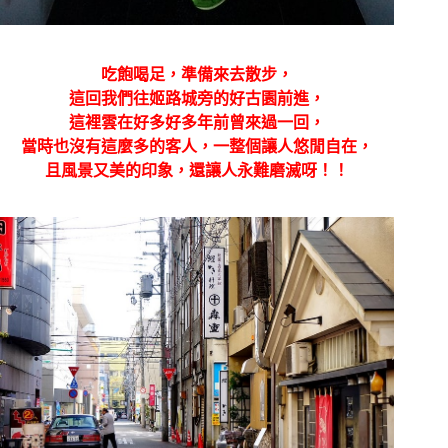
吃飽喝足，準備來去散步，
這回我們往姬路城旁的好古園前進，
這裡雲在好多好多年前曾來過一回，
當時也沒有這麼多的客人，一整個讓人悠閒自在，
且風景又美的印象，還讓人永難磨滅呀！！