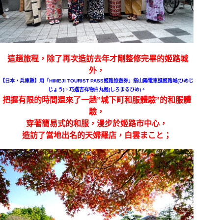
這趟旅程，除了再次造訪去年才剛整修完畢的姬路城
外，
【日本，兵庫縣】用「HIMEJI TOURIST PASS姬路旅遊券」搭山陽電車逛姬路城(ひめじ
じょう)，巧遇吉祥物白丸姬(しろまるひめ)。
把握有限的時間還來了一趟”城下町和服體驗”的和服體
驗，
穿著簡易式的和服，漫步於姬路市中心，
造訪了當地出名的天婦羅店，白雲まこと；