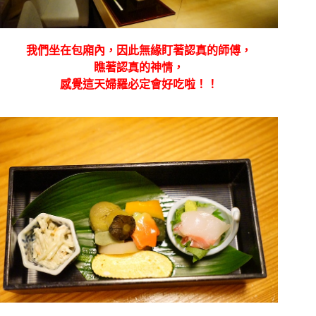
我們坐在包廂內，因此無緣盯著認真的師傅，
瞧著認真的神情，
感覺這天婦羅必定會好吃啦！！