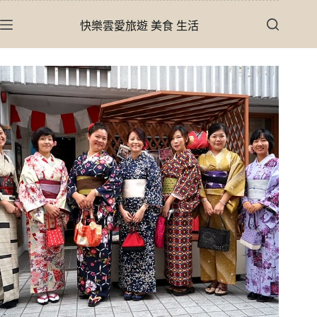
跳
快樂雲愛旅遊 美食 生活
至
主
要
內
容