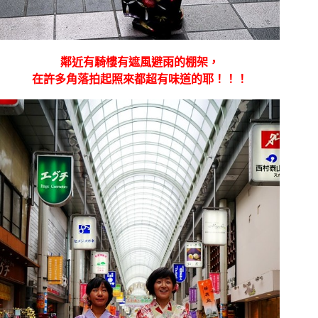
鄰近有騎樓有遮風避雨的棚架，
在許多角落拍起照來都超有味道的耶！！！