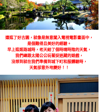
還逛了好古園，就像是無意闖入電視電影畫面中，
是個難得且美好的經驗。
早上逛姬路城時，老天給了個時晴時陰的天氣，
我們總跟太陽公公玩著捉迷藏的遊戲，
沒想到就在我們準備到城下町和服體驗時，
天氣卻意外地變好！！