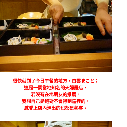
很快就到了今日午餐的地方，白雲まこと；
這是一間當地知名的天婦羅店，
若沒有在地朋友的推薦，
我想自己是絕對不會得到這裡的，
感覺上店內進出的也都是熟客。