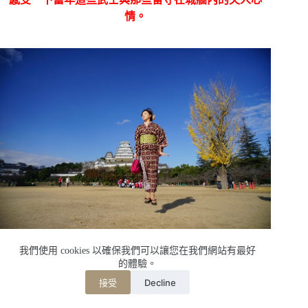
情。
我們使用 cookies 以確保我們可以讓您在我們網站有最好
好古園的正是名稱是
「姫路城西御屋敷跡庭園好古
的體驗。
園」，
Decline
接受
興建於1618年，是很傳統的日式庭園，