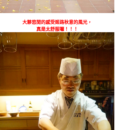
大夥悠閒的感受姬路秋意的風光，
真是太舒服囉！！！