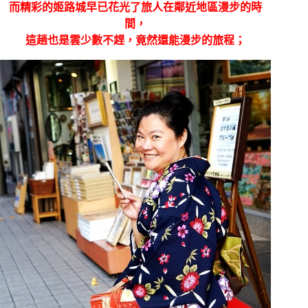
而精彩的姬路城早已花光了旅人在鄰近地區漫步的時
間，
這趟也是雲少數不趕，竟然還能漫步的旅程；