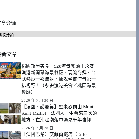
文章分類
文
章
分
類
最新文章
桃園新屋美食｜528海景餐廳｜永安
漁港新開幕海景餐廳，現流海鮮、台
式熱炒一次滿足，據說坐擁海景第一
排視野！（永安漁港美食／桃園海景
餐廳）
2026 年 7 月 30 日
【法國．諾曼第】聖米歇爾山 Mont
Saint-Michel｜法國人一生會來三次的
地方，在潮起潮落中遇見千年信仰。
2026 年 7 月 28 日
【法國巴黎】艾菲爾鐵塔（Eiffel