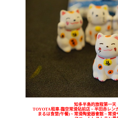
知多半島的旅程第一天
TOYOTA租車-臨空常滑站前店 ~ 半田赤レンガ
まるは食堂(午餐) ~ 常滑陶瓷器會館 ~ 常滑