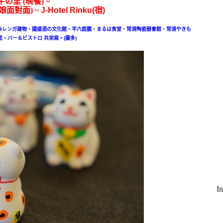
里 (晚餐) ~
娘面對面) ~
J-Hotel Rinku(宿)
：
半田赤レンガ建物、國盛酒の文化館、半六庭園、まるは食堂、常滑陶瓷器會館、常滑やきも
、バー＆ビストロ 共栄窯。(圖多)
I