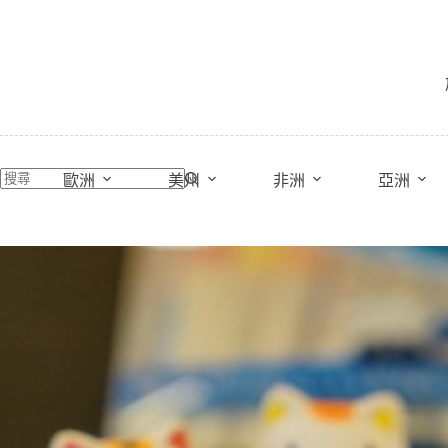
跳
至
主
要
內
容
歐洲
美州
非洲
亞洲