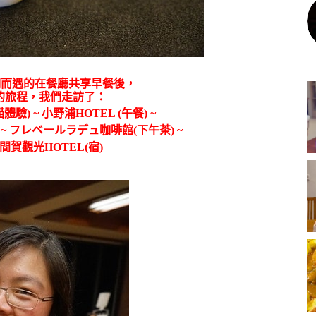
姐們不期而遇的在餐廳共享早餐後，
2的旅程，我們走訪了：
) ~ 小野浦HOTEL (
午餐) ~
社 ~ フレベールラデュ咖啡館(下午茶) ~
日間賀觀光HOTEL(宿)