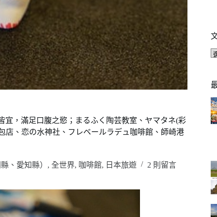
皆宜，滿足口腹之慾；まるふく陶芸教室、ヤマタネ(彩
G麵包店、恋の水神社、フレベールラデュ咖啡館、師崎港
岡縣、愛知縣）
,
全世界
,
咖啡館
,
日本旅遊
2 則留言