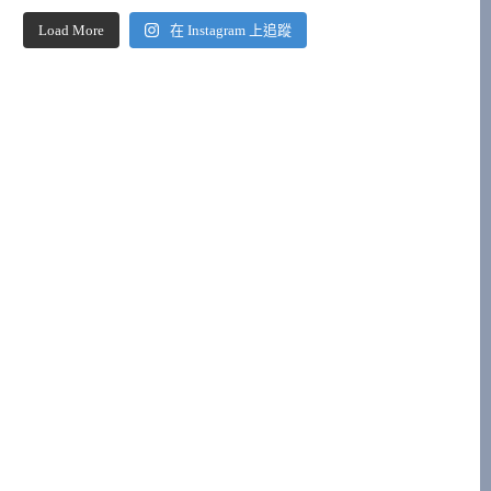
Load More
在 Instagram 上追蹤