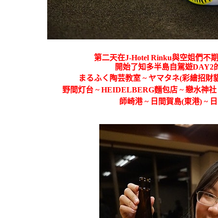
第二天在
J-Hotel Rinku與空
開始了
知多半島自駕遊DAY
まるふく陶芸教室 ~ ヤマタネ(彩繪招財貓體驗
野間灯台 ~ HEIDELBERG麵包店 ~ 戀水神
師崎港 ~
日間賀島(東港) ~ 