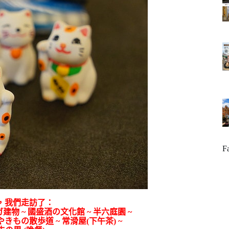
F
，我們走訪了：
建物 ~ 國盛酒の文化館 ~ 半六庭園 ~
やきもの散歩道 ~ 常滑屋(下午茶) ~