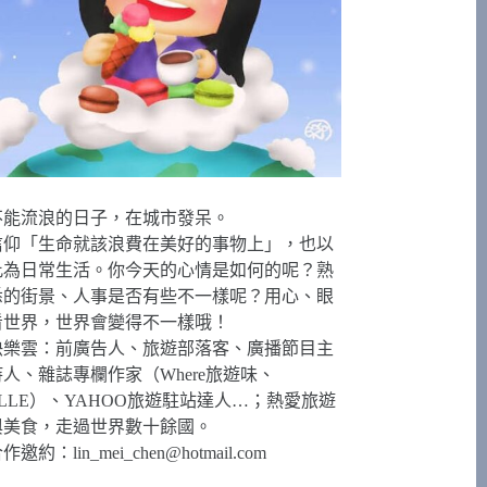
不能流浪的日子，在城市發呆。
信仰「生命就該浪費在美好的事物上」，也以
此為日常生活。你今天的心情是如何的呢？熟
悉的街景、人事是否有些不一樣呢？用心、眼
看世界，世界會變得不一樣哦！
快樂雲：前廣告人、旅遊部落客、廣播節目主
持人、雜誌專欄作家（Where旅遊味、
ELLE）、YAHOO旅遊駐站達人…；熱愛旅遊
與美食，走過世界數十餘國。
合作邀約：
lin_mei_chen@hotmail.com