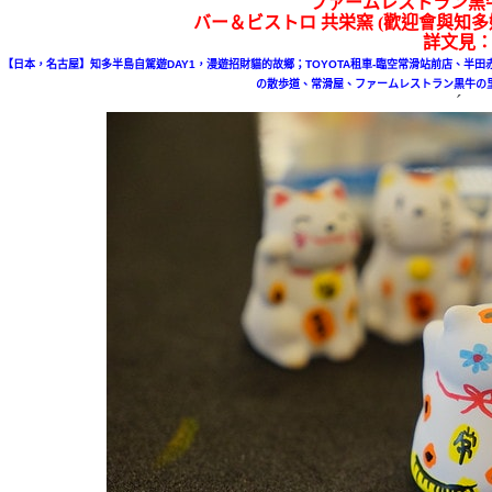
ファームレストラン黒牛の
バー＆ビストロ 共栄窯 (歡迎會與知多
詳文見
【日本，名古屋】知多半島自駕遊DAY1，漫遊招財貓的故鄉；TOYOTA租車-臨空常滑站前店、
の散歩道、常滑屋、ファームレストラン黒牛の里
ˊ