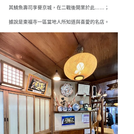
其鯖魚壽司享譽京城，在二戰後開業於此……；
據說是東福寺一區當地人所知道與喜愛的名店。