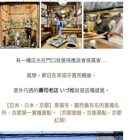
有一種店光在門口就覺得應該會很厲害….
我想，那日在
東福寺
賞完楓後，
意外巧遇的
壽司老店 いづ松
就是這種感覺。
【亞洲，日本，京都】東福寺，關西最有名的賞楓名
所，京都第一賞楓景點。（京都旅遊，京都景點，京都
紅葉）