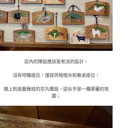
店內的陳設應該是老派的設計，
沒有吧檯座位，僅提供榻榻米和餐桌座位，
牆上則是藝舞妓的京丸團扇，這似乎是一種華麗的氛
圍；