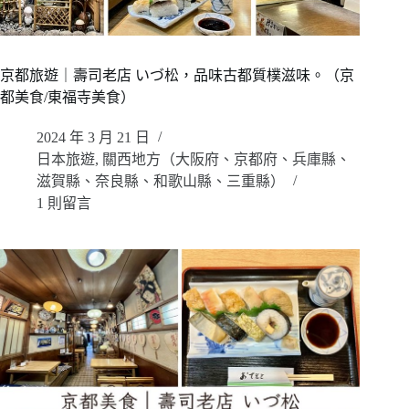
京都旅遊｜壽司老店 いづ松，品味古都質樸滋味。（京
都美食/東福寺美食）
2024 年 3 月 21 日
日本旅遊
,
關西地方（大阪府、京都府、兵庫縣、
滋賀縣、奈良縣、和歌山縣、三重縣）
1 則留言