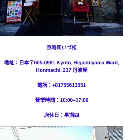
京寿司いづ松
地址：日本〒605-0981 Kyoto, Higashiyama Ward,
Honmachi, 237 丹波屋
電話：+81755613551
營業時間：10:00–17:00
店休日：星期四