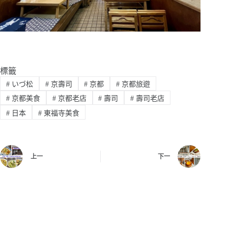
標籤
#
いづ松
#
京壽司
#
京都
#
京都旅遊
#
京都美食
#
京都老店
#
壽司
#
壽司老店
#
日本
#
東福寺美食
上一
下一