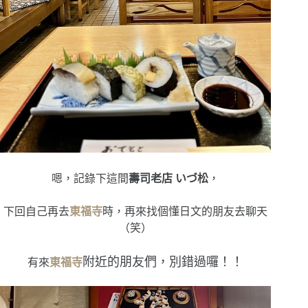
嗯，記錄下這間
壽司老店 いづ松
，
下回自己再去
東福寺
時，再來找個懂日文的朋友去聊天
（笑）
附近的朋友們，別錯過囉！！
有來
東福寺