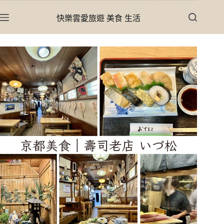
跳
快樂雲愛旅遊 美食 生活
至
主
要
內
容