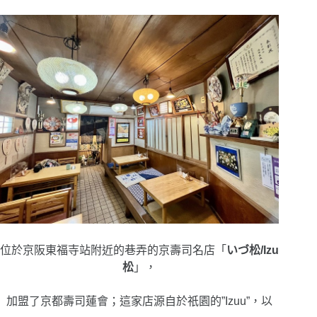
位於京阪東福寺站附近的巷弄的京壽司名店「
いづ松/Izu
松
」，
加盟了京都壽司蓮會；這家店源自於祇園的”Izuu”，以