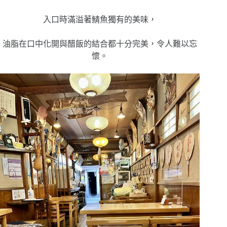
入口時滿溢著鯖魚獨有的美味，
油脂在口中化開與醋飯的結合都十分完美，令人難以忘
懷。