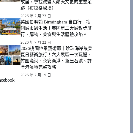
故居，尋找改變人類天文史的重要足
跡（布拉格秘境）
2026 年 7 月 23 日
英國伯明翰 Birmingham 自由行｜換
個城市過生活！英國第二大城散步旅
行、購物、美食與生活體驗攻略。
2026 年 7 月 22 日
2026桃園地景藝術節｜珍珠海岸最美
夏日藝術旅行！六大展區一次玩遍，
竹圍漁港、永安漁港、新屋石滬、許
厝港濕地完整攻略
2026 年 7 月 19 日
acebook