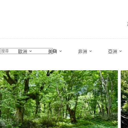
跳
至
主
要
內
容
歐洲
美州
非洲
亞洲