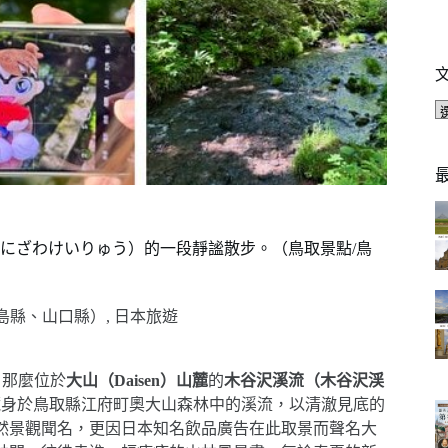
にざわけいりゅう）的一段靜謐散步。（鳥取景點/鳥
島縣、山口縣）
,
日本旅遊
，那麼位於
大山（Daisen）山麓
的
木谷沢溪流（木谷沢渓
藏身於鳥取縣江府町奧大山森林中的溪流，以清澈見底的
然景觀聞名，更因日本知名飲品廣告在此取景而聲名大