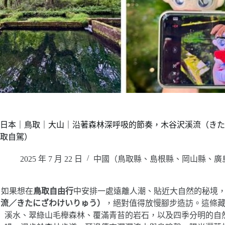
日本｜鳥取｜大山｜沿著森林深呼吸的節奏，木谷沢溪流（きた
取自駕）
2025 年 7 月 22 日
中國（鳥取縣、島根縣、岡山縣、廣
如果想在
鳥取自由行
中安排一處遠離人潮、貼近大自然的秘境
流／きたにざわけいりゅう）
，絕對值得放慢腳步造訪。這條
溪水、翠綠山毛櫸森林、覆滿青苔的岩石，以及四季分明的自