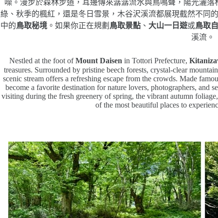
噪。漫步於森林步道，耳邊傳來潺潺流水與鳥鳴聲，陽光灑落
綠、秋季的楓紅，還是冬日雪景，木谷沢溪流都展現截然不同
中的
鳥取秘境
。如果你正在規劃
鳥取景點
、
大山一日遊
或
鳥取
溪流。
Nestled at the foot of
Mount Daisen
in Tottori Prefecture,
Kitani
treasures. Surrounded by pristine beech forests, crystal-clear mountai
scenic stream offers a refreshing escape from the crowds. Made famo
become a favorite destination for nature lovers, photographers, and s
visiting during the fresh greenery of spring, the vibrant autumn foliage,
of the most beautiful places to experienc