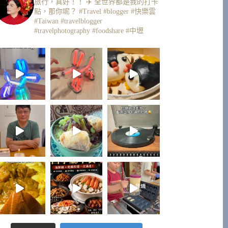
旅行，真好！！ ✈️
全世界都是我的打卡
點，那你呢？
#Travel #blogger #快樂雲
#Taiwan #travelblogger
#travelphotography #foodshare #中壢