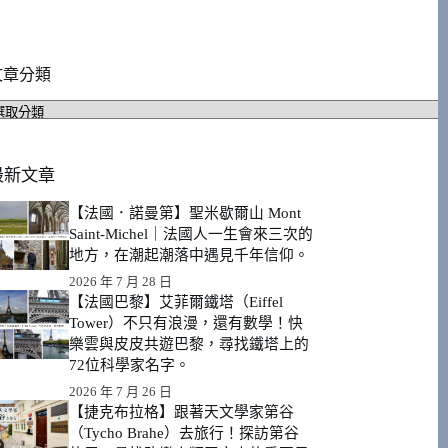
文章分類
文
章
分
類
最新文章
【法國．諾曼第】聖米歇爾山 Mont
Saint-Michel｜法國人一生會來三次的
地方，在潮起潮落中遇見千年信仰。
2026 年 7 月 28 日
【法國巴黎】艾菲爾鐵塔（Eiffel
Tower）不只有浪漫，還有數學！快
樂雲與皮皮共遊巴黎，尋找鐵塔上的
72位科學家名字。
2026 年 7 月 26 日
【捷克布拉格】跟著天文學家第谷
（Tycho Brahe）去旅行！探訪第谷