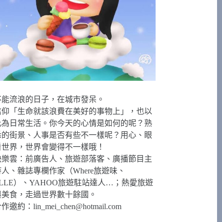
不能流浪的日子，在城市發呆。
信仰「生命就該浪費在美好的事物上」，也以
此為日常生活。你今天的心情是如何的呢？熟
悉的街景、人事是否有些不一樣呢？用心、眼
看世界，世界會變得不一樣哦！
快樂雲：前廣告人、旅遊部落客、廣播節目主
持人、雜誌專欄作家（Where旅遊味、
ELLE）、YAHOO旅遊駐站達人…；熱愛旅遊
與美食，走過世界數十餘國。
合作邀約：
lin_mei_chen@hotmail.com