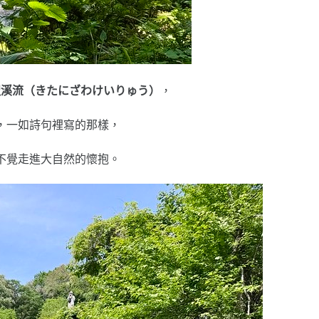
沢溪流（きたにざわけいりゅう）
，
，一如詩句裡寫的那樣，
不覺走進大自然的懷抱。