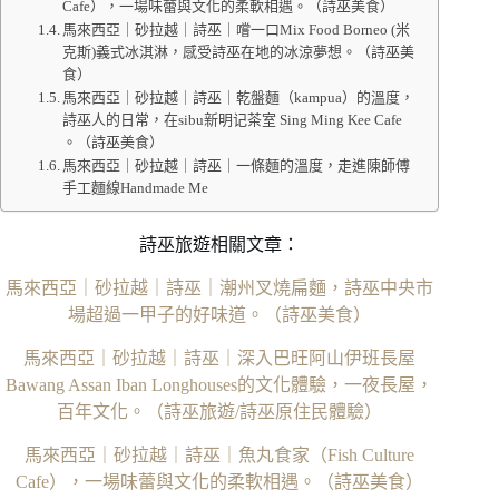
Cafe），一場味蕾與文化的柔軟相遇。（詩巫美食）
馬來西亞｜砂拉越｜詩巫｜嚐一口Mix Food Borneo (米
克斯)義式冰淇淋，感受詩巫在地的冰涼夢想。（詩巫美
食）
馬來西亞｜砂拉越｜詩巫｜乾盤麵（kampua）的溫度，
詩巫人的日常，在sibu新明记茶室 Sing Ming Kee Cafe
。（詩巫美食）
馬來西亞｜砂拉越｜詩巫｜一條麵的溫度，走進陳師傅
手工麵線Handmade Me
詩巫旅遊相關文章：
馬來西亞｜砂拉越｜詩巫｜潮州叉燒扁麵，詩巫中央市
場超過一甲子的好味道。（詩巫美食）
馬來西亞｜砂拉越｜詩巫｜深入巴旺阿山伊班長屋
Bawang Assan Iban Longhouses的文化體驗，一夜長屋，
百年文化。（詩巫旅遊/詩巫原住民體驗）
馬來西亞｜砂拉越｜詩巫｜魚丸食家（Fish Culture
Cafe），一場味蕾與文化的柔軟相遇。（詩巫美食）