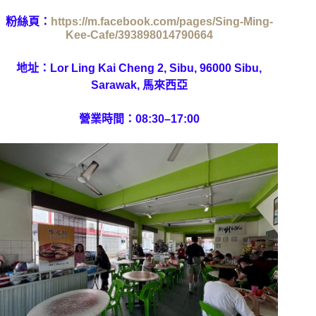
粉絲頁：
https://m.facebook.com/pages/Sing-Ming-
Kee-Cafe/393898014790664
地址：Lor Ling Kai Cheng 2, Sibu, 96000 Sibu,
Sarawak, 馬來西亞
營業時間：
08:30–17:00