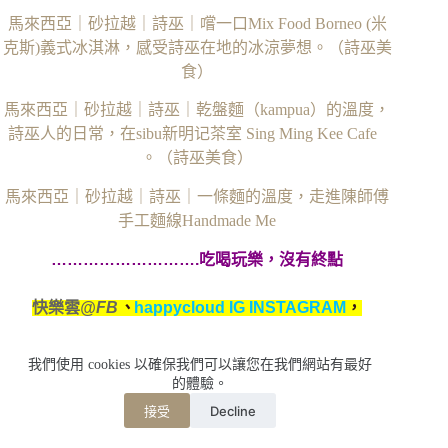
馬來西亞｜砂拉越｜詩巫｜嚐一口Mix Food Borneo (米
克斯)義式冰淇淋，感受詩巫在地的冰涼夢想。（詩巫美
食）
馬來西亞｜砂拉越｜詩巫｜乾盤麵（kampua）的溫度，
詩巫人的日常，在sibu新明记茶室 Sing Ming Kee Cafe
。（詩巫美食）
馬來西亞｜砂拉越｜詩巫｜一條麵的溫度，走進陳師傅
手工麵線Handmade Me
……………………….吃喝玩樂，沒有終點
快樂雲
@FB
、
happycloud IG INSTAGRAM
，
按個讚，
大家一起在全世界打卡
我們使用 cookies 以確保我們可以讓您在我們網站有最好
的體驗。
Decline
接受