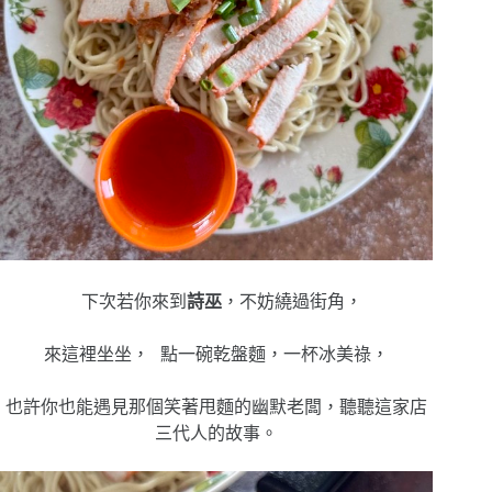
下次若你來到
詩巫
，不妨繞過街角，
來這裡坐坐， 點一碗乾盤麵，一杯冰美祿，
也許你也能遇見那個笑著甩麵的幽默老闆，聽聽這家店
三代人的故事。