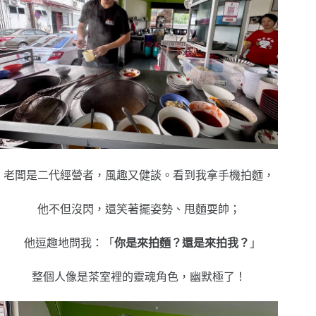
老闆是二代經營者，風趣又健談。看到我拿手機拍麵，
他不但沒閃，還笑著擺姿勢、甩麵耍帥；
他逗趣地問我：「
你是來拍麵？還是來拍我？
」
整個人像是茶室裡的靈魂角色，幽默極了！