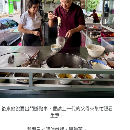
後來他說要出門辦點事，便請上一代的父母來幫忙照看
生意，
我邊看老師傅煮麵，邊聊著，