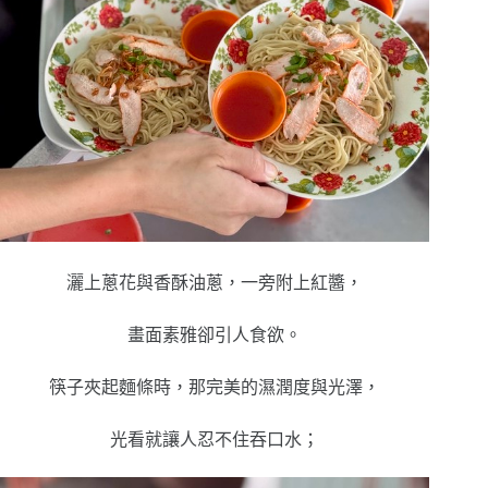
灑上蔥花與香酥油蔥，一旁附上紅醬，
畫面素雅卻引人食欲。
筷子夾起麵條時，那完美的濕潤度與光澤，
光看就讓人忍不住吞口水；