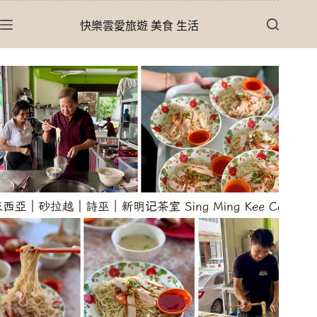
跳
快樂雲愛旅遊 美食 生活
至
主
要
內
容