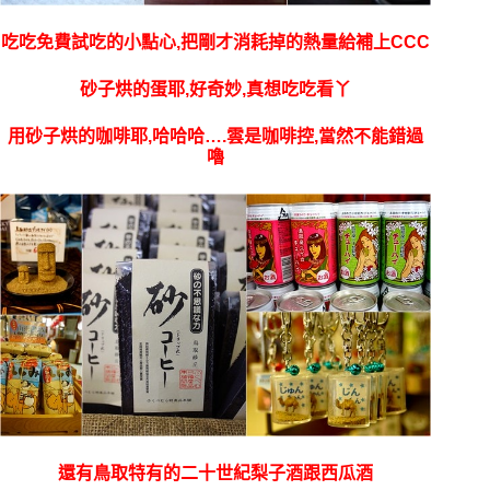
吃吃免費試吃的小點心,把剛才消耗掉的熱量給補上CCC
砂子烘的蛋耶,好奇妙,真想吃吃看丫
用砂子烘的咖啡耶,哈哈哈….雲是咖啡控,當然不能錯過
嚕
還有鳥取特有的二十世紀梨子酒跟西瓜酒