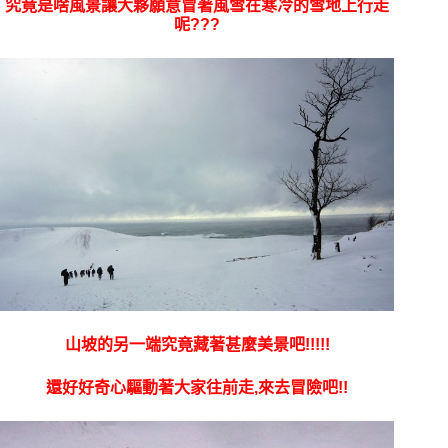
究竟是啥風景讓大夥願意冒著風雪在寒冷的雪地上行走
呢???
山坡的另一端究竟藏著甚麼美景吧!!!!!
還好好奇心驅動著大家往前走,來去冒險吧!!