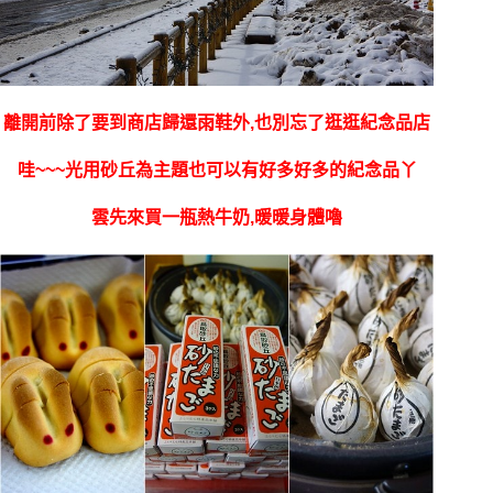
離開前除了要到商店歸還雨鞋外,也別忘了逛逛紀念品店
哇~~~光用砂丘為主題也可以有好多好多的紀念品丫
雲先來買一瓶熱牛奶,暖暖身體嚕