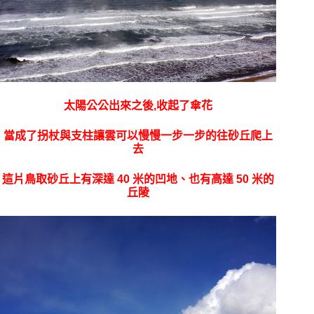
太陽公公出來之後,收起了傘花
當成了拐杖與支柱讓雲可以慢慢一步一步的往砂丘爬上
去
這片鳥取
砂丘上有深達 40 米的凹地、也有高達 50 米的
丘陵