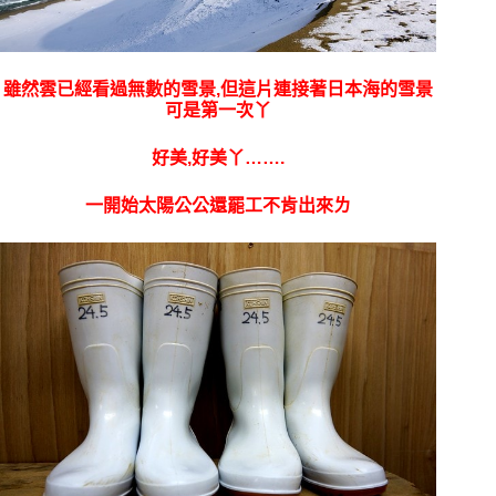
雖然雲已經看過無數的雪景,但這片連接著日本海的雪景
可是第一次丫
好美,好美丫…….
一開始太陽公公還罷工不肯出來ㄌ