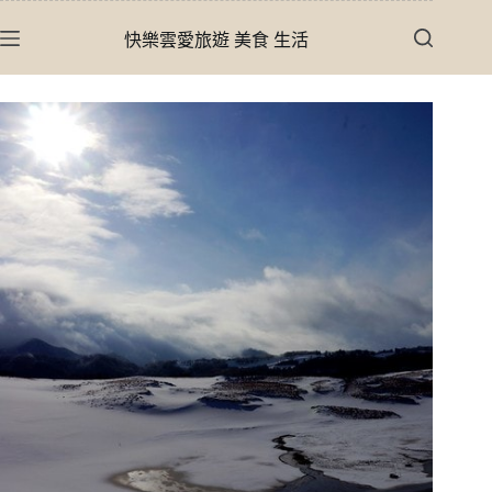
跳
快樂雲愛旅遊 美食 生活
至
主
要
內
容