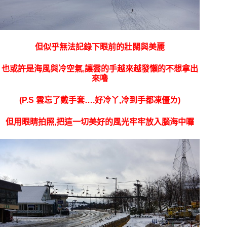
但似乎無法記錄下眼前的壯闊與美麗
也或許是海風與冷空氣,讓雲的手越來越發懶的不想拿出
來嚕
(P.S 雲忘了戴手套….好冷丫,冷到手都凍僵ㄌ)
但用眼睛拍照,把這一切美好的風光牢牢放入腦海中囉