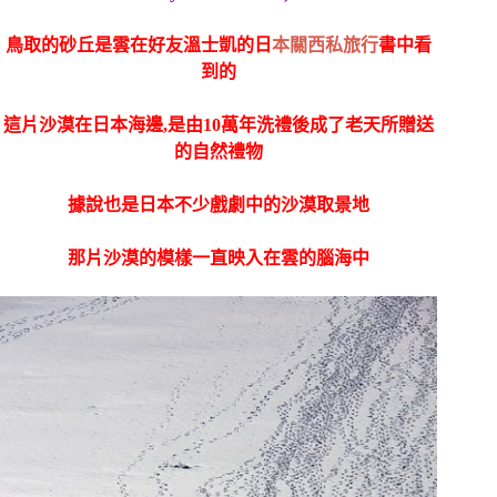
鳥取的砂丘是雲在好友溫士凱的日
本關西私旅行
書中看
到的
這片沙漠在日本海邊,是由10萬年洗禮後成了老天所贈送
的自然禮物
據說也是日本不少戲劇中的沙漠取景地
那片沙漠的模樣一直映入在雲的腦海中