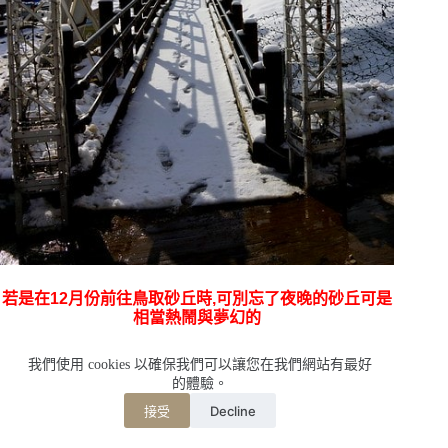
若是在12月份前往鳥取砂丘時,可別忘了夜晚的砂丘可是
相當熱鬧與夢幻的
【日本，鳥取】砂丘夜得多美麗,多夢幻丫!!!山陰最大級
我們使用 cookies 以確保我們可以讓您在我們網站有最好
の光の祭典2012/12/12~12/24
的體驗。
Decline
接受
…………………………………………………未完,待續