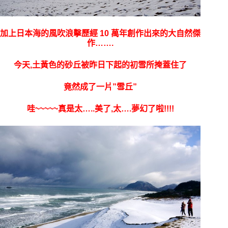
加上日本海的風吹浪擊歷經 10 萬年創作出來的大自然傑
作…….
今天,土黃色的砂丘被昨日下起的初雪所掩蓋住了
竟然成了一片”雪丘”
哇~~~~~真是太…..美了,太….夢幻了啦!!!!