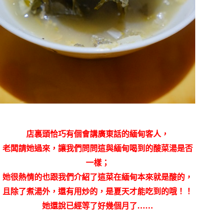
店裏頭
恰巧有個會講廣東話的緬甸客人，
老闆請她過來，讓我們問問這與緬甸喝到的酸菜湯是否
一樣；
她很熱情的也跟我們介紹了這菜在緬甸本來就是酸的，
且除了煮湯外，還有用炒的，是夏天才能吃到的哦！！
她還說已經等了好幾個月了……