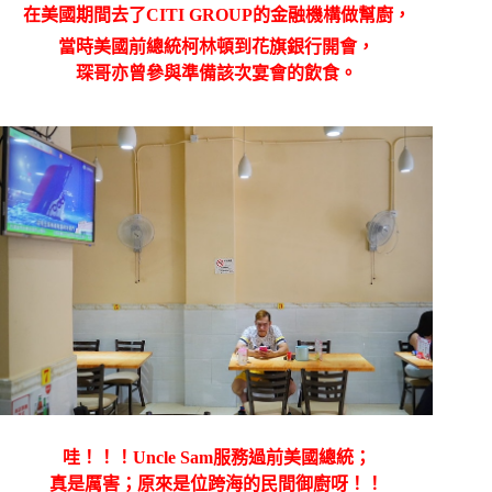
在美國期間去了
CITI GROUP的金融機構做幫廚，
當時
美國前總統柯林頓到花旗銀行開會，
琛哥亦曾參與準備該次宴會的飲食。
哇！！！
Uncle Sam
服務過前美國總統；
真是厲害；原來是位跨海的民間御廚呀！！