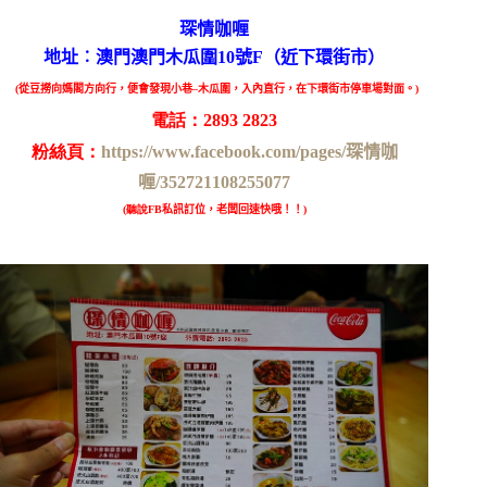
琛情咖喱
地址︰澳門澳門木瓜圍10號F（近下環街市）
(
從豆撈向媽閣方向行，便會發現小巷
–
木瓜圍，入內直行，在下環街市停車場對面。
)
電話：
2893 2823
粉絲頁：
https://www.facebook.com/pages/琛情咖
喱/352721108255077
(聽說
FB私訊訂位，老闆回速快哦！！)