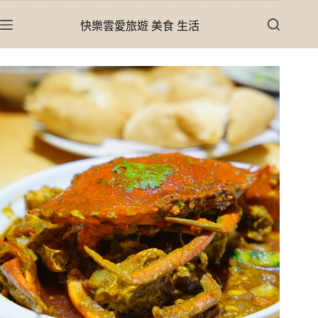
跳
快樂雲愛旅遊 美食 生活
至
主
要
內
容