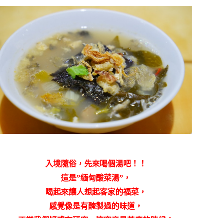
入境隨俗，先來喝個湯吧！！
這是”緬甸酸菜湯”，
喝起來讓人想起客家的福菜，
感覺像是有醃製過的味道，