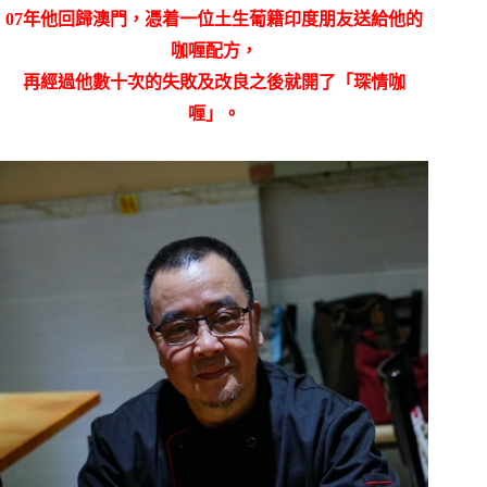
07年他回歸澳門，憑着一位土生葡籍印度朋友送給他的
咖喱配方，
再經過他數十次的失敗及改良之後
就開了「琛情咖
喱」。