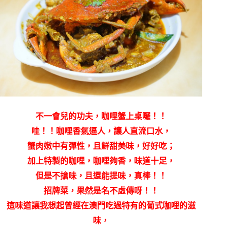
不一會兒的功夫，咖哩蟹上桌囉！！
哇！！咖哩香氣逼人，讓人直流口水，
蟹肉嫩中有彈性，且鮮甜美味，好好吃；
加上特製的咖哩，咖哩夠香，味道十足，
但是不搶味，且還能提味，真棒！！
招牌菜，果然是名不虛傳呀！！
這味道讓我想起曾經在澳門吃過特有的葡式咖哩的滋
味，