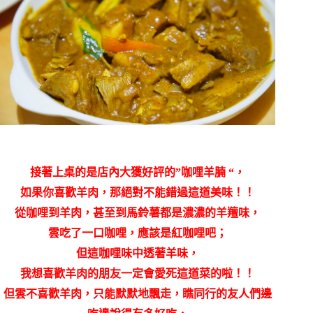
接著上桌的是店內大獲好評的”咖哩羊腩 “，
如果你喜歡羊肉，那絕對不能錯過這道美味！！
從咖哩到羊肉，甚至到馬鈴薯都是濃濃的羊羶味，
雲吃了一口咖哩，應該是紅咖哩吧；
但這咖哩味中透著羊味，
我想喜歡羊肉的朋友一定會愛死這道菜的啦！！
但雲不喜歡羊肉，只能默默地飄走，瞧同行的友人們邊