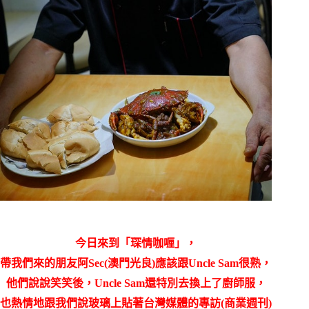
今日來到
「琛情咖喱」，
帶我們來的朋友阿Sec(澳門光良)應該跟
Uncle Sam
很熟，
他們說說笑笑後，
Uncle Sam
還特別去換上了廚師服，
也熱情地跟我們說玻璃上貼著台灣媒體的專訪(商業週刊)