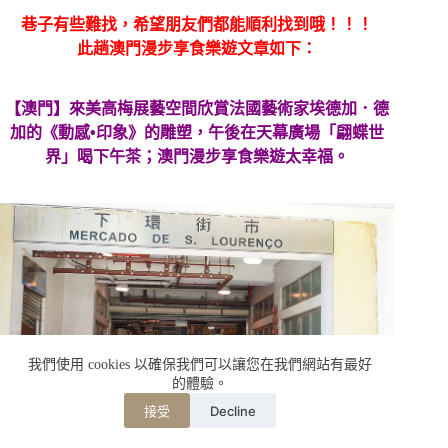
巷子有些難找，希望朋友們都能順利找到哦！！！
此趟澳門漫步享食樂遊文章如下：
【澳門】來美高梅展藝空間欣賞法國藝術家埃德加．德
加的《動感•印象》的雕塑，午後在天幕廣場「翩蝶世
界」喝下午茶；澳門漫步享食樂遊太幸福。
我們使用 cookies 以確保我們可以讓您在我們網站有最好
的體驗。
Decline
接受