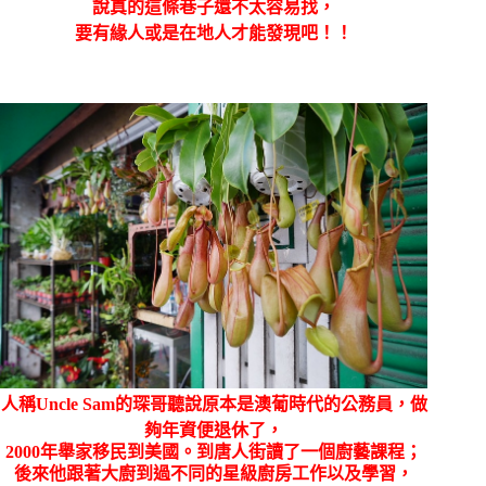
說真的這條巷子還不太容易找，
要有緣人或是在地人才能發現吧！！
人稱Uncle Sam的琛哥聽說原本是
澳葡時代的公務員，做
夠年資便退休了，
2000年舉家移民到美國。
到唐人街讀了一個廚藝課程；
後來他跟著大廚到過不同的星級廚房工作以及學習，