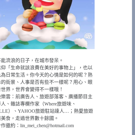
不能流浪的日子，在城市發呆。
信仰「生命就該浪費在美好的事物上」，也以
此為日常生活。你今天的心情是如何的呢？熟
悉的街景、人事是否有些不一樣呢？用心、眼
看世界，世界會變得不一樣哦！
快樂雲：前廣告人、旅遊部落客、廣播節目主
持人、雜誌專欄作家（Where旅遊味、
ELLE）、YAHOO旅遊駐站達人…；熱愛旅遊
與美食，走過世界數十餘國。
合作邀約：
lin_mei_chen@hotmail.com