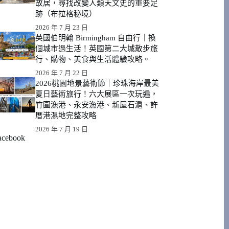
故居，尋找改變人類天文史的重要足
跡（布拉格秘境）
2026 年 7 月 23 日
英國伯明翰 Birmingham 自由行｜換
個城市過生活！英國第二大城散步旅
行、購物、美食與生活體驗攻略。
2026 年 7 月 22 日
2026桃園地景藝術節｜珍珠海岸最美
夏日藝術旅行！六大展區一次玩遍，
竹圍漁港、永安漁港、新屋石滬、許
厝港濕地完整攻略
2026 年 7 月 19 日
acebook