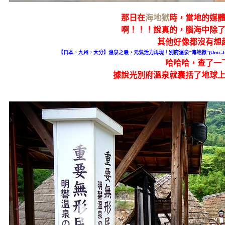
那日在
海地獄
時，當地的媒
啊！！！說真的，腦海中除了
其他好像都沒有想
【日本，九州，大分】溫泉之最，元氣活力再現！別府溫泉”海地獄”(Umi-Ji
哈哈哈，查了一
據說光別府溫泉就
囊括了地球