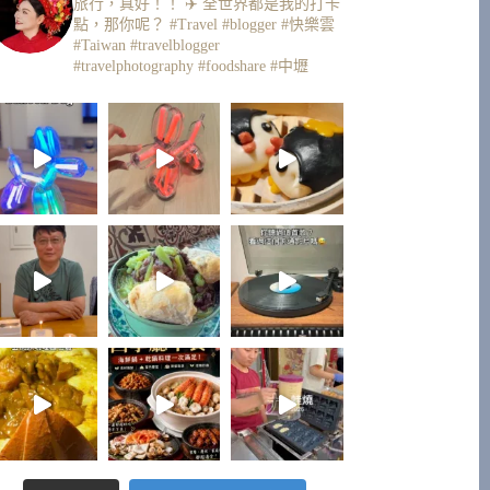
旅行，真好！！ ✈️
全世界都是我的打卡
點，那你呢？
#Travel #blogger #快樂雲
#Taiwan #travelblogger
#travelphotography #foodshare #中壢