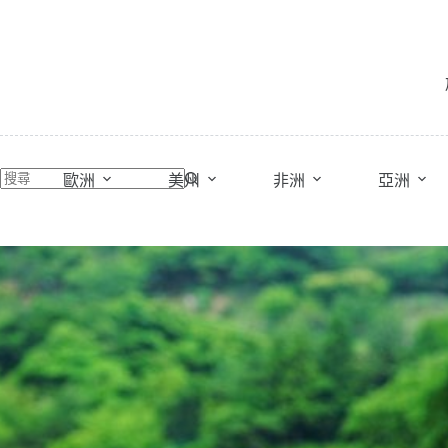
跳
至
主
要
內
容
歐洲
美州
非洲
亞洲