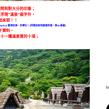
體問到對大分的印象；
浮現”溫泉”兩字外，
起來耶！！
goku) 藍得好美，好夢幻。(同場佳映地獄蒸料理，蒸de喜屋)
下資料，
上十一種溫泉質的十項；
I