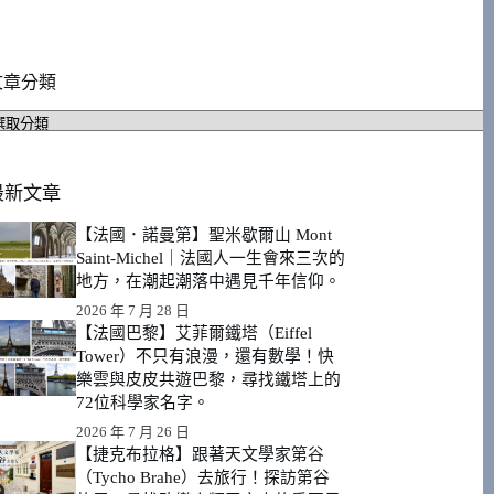
文章分類
文
章
分
類
最新文章
【法國．諾曼第】聖米歇爾山 Mont
Saint-Michel｜法國人一生會來三次的
地方，在潮起潮落中遇見千年信仰。
2026 年 7 月 28 日
【法國巴黎】艾菲爾鐵塔（Eiffel
Tower）不只有浪漫，還有數學！快
樂雲與皮皮共遊巴黎，尋找鐵塔上的
72位科學家名字。
2026 年 7 月 26 日
【捷克布拉格】跟著天文學家第谷
（Tycho Brahe）去旅行！探訪第谷