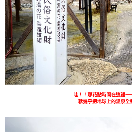
哇！！那花點時間在這裡一
就幾乎把地球上的溫泉全