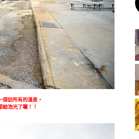
一探訪所有的溫泉，
都給泡光了囉！！