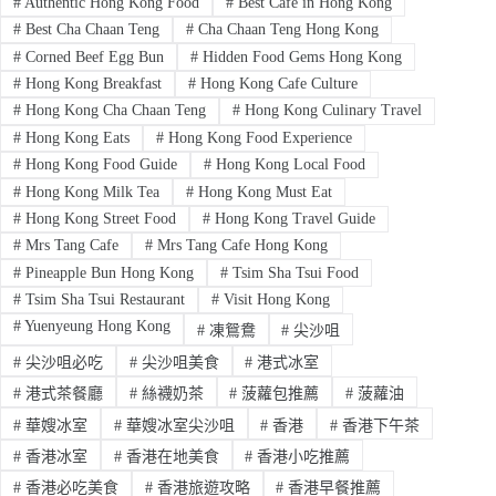
#
Authentic Hong Kong Food
#
Best Cafe in Hong Kong
#
Best Cha Chaan Teng
#
Cha Chaan Teng Hong Kong
#
Corned Beef Egg Bun
#
Hidden Food Gems Hong Kong
#
Hong Kong Breakfast
#
Hong Kong Cafe Culture
#
Hong Kong Cha Chaan Teng
#
Hong Kong Culinary Travel
#
Hong Kong Eats
#
Hong Kong Food Experience
#
Hong Kong Food Guide
#
Hong Kong Local Food
#
Hong Kong Milk Tea
#
Hong Kong Must Eat
#
Hong Kong Street Food
#
Hong Kong Travel Guide
#
Mrs Tang Cafe
#
Mrs Tang Cafe Hong Kong
#
Pineapple Bun Hong Kong
#
Tsim Sha Tsui Food
#
Tsim Sha Tsui Restaurant
#
Visit Hong Kong
#
Yuenyeung Hong Kong
#
凍鴛鴦
#
尖沙咀
#
尖沙咀必吃
#
尖沙咀美食
#
港式冰室
#
港式茶餐廳
#
絲襪奶茶
#
菠蘿包推薦
#
菠蘿油
#
華嫂冰室
#
華嫂冰室尖沙咀
#
香港
#
香港下午茶
#
香港冰室
#
香港在地美食
#
香港小吃推薦
#
香港必吃美食
#
香港旅遊攻略
#
香港早餐推薦