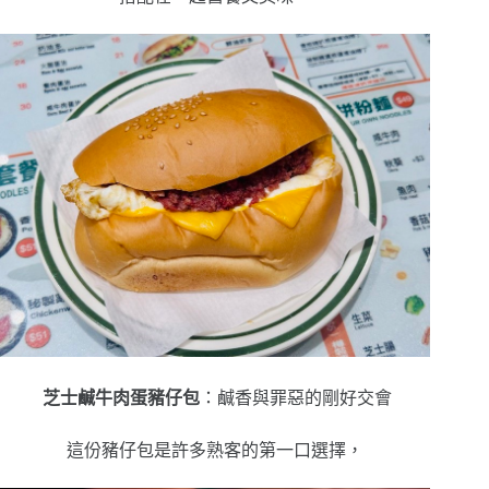
芝士鹹牛肉蛋豬仔包
：鹹香與罪惡的剛好交會
這份豬仔包是許多熟客的第一口選擇，