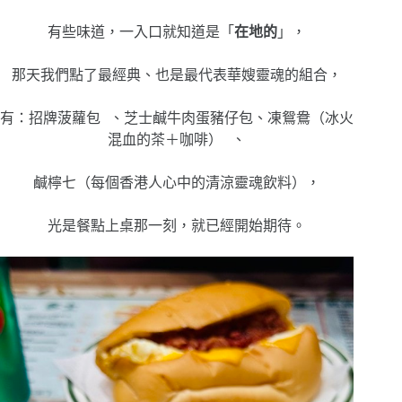
有些味道，一入口就知道是「
在地的
」，
那天我們點了最經典、也是最代表華嫂靈魂的組合，
有：
招牌菠蘿包 、芝士鹹牛肉蛋豬仔包、凍鴛鴦（冰火
混血的茶＋咖啡） 、
鹹檸七（每個香港人心中的清涼靈魂飲料），
光是餐點上桌那一刻，就已經開始期待。