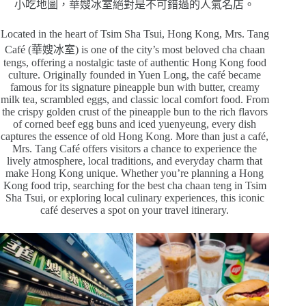
小吃地圖，華嫂冰室絕對是不可錯過的人氣名店。
Located in the heart of Tsim Sha Tsui, Hong Kong, Mrs. Tang
Café (華嫂冰室) is one of the city’s most beloved cha chaan
tengs, offering a nostalgic taste of authentic Hong Kong food
culture. Originally founded in Yuen Long, the café became
famous for its signature pineapple bun with butter, creamy
milk tea, scrambled eggs, and classic local comfort food. From
the crispy golden crust of the pineapple bun to the rich flavors
of corned beef egg buns and iced yuenyeung, every dish
captures the essence of old Hong Kong. More than just a café,
Mrs. Tang Café offers visitors a chance to experience the
lively atmosphere, local traditions, and everyday charm that
make Hong Kong unique. Whether you’re planning a Hong
Kong food trip, searching for the best cha chaan teng in Tsim
Sha Tsui, or exploring local culinary experiences, this iconic
café deserves a spot on your travel itinerary.