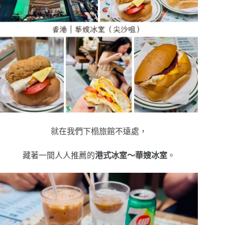
就在我們下榻旅館不遠處，
藏著一間人人推薦的
港式冰室～華嫂冰室
。