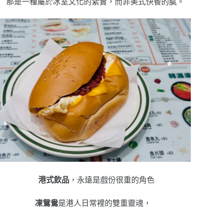
那是一種屬於冰室文化的紮實，而非美式快餐的膩。
港式飲品
，永遠是戲份很重的角色
凍鴛鴦
是港人日常裡的雙重靈魂，