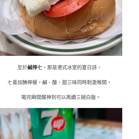
至於
鹹檸七
，那是港式冰室的夏日詩，
七喜加醃檸檬，鹹、酸、甜三味同時刺激喉間，
喝完瞬間醒神到可以再續三碗白飯。