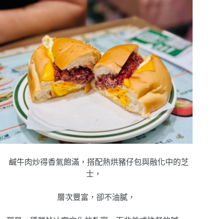
鹹牛肉炒得香氣飽滿，搭配熱烘豬仔包與融化中的芝
士，
層次豐富，卻不油膩，