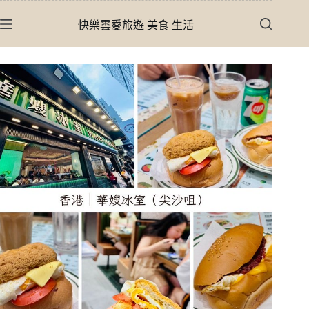
跳
快樂雲愛旅遊 美食 生活
至
主
要
內
容