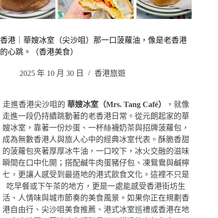
香港｜華嫂冰室（尖沙咀）那一口菠蘿油，像是老香港
的心跳。（香港美食）
2025 年 10 月 30 日
香港旅遊
走進香港尖沙咀的
華嫂冰室（Mrs. Tang Café）
，就像
走進一段仍持續跳動著的老香港日常。從元朗起家的華
嫂冰室，靠著一份炒蛋、一杯絲襪奶茶與招牌菠蘿包，
成為無數香港人與旅人心中的經典冰室代表。酥脆香甜
的菠蘿包夾著厚厚冰牛油，一口咬下，冰火交融的滋味
瞬間在口中化開；搭配鹹牛肉蛋豬仔包、凍鴛鴦與鹹檸
七，更讓人感受到最道地的港式飲食文化。這裡不只是
吃早餐或下午茶的地方，更是一處能感受香港街坊生
活、人情味與城市節奏的美食風景。如果你正在規劃香
港自由行、尖沙咀美食推薦、港式冰室巡禮或香港在地