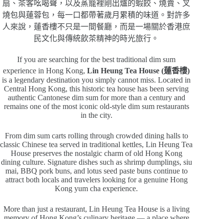
扇、茶客吆喝聲，以及蒸籠裡剛出爐的蝦餃、燒賣、叉
燒包與蓮蓉包，每一口都帶著歲月累積的味道。對許多
人來說，蓮香樓不只是一間餐廳，而是一場關於香港庶
民文化與傳統飲茶精神的時光旅行。
If you are searching for the best traditional dim sum
experience in Hong Kong,
Lin Heung Tea House (蓮香樓)
is a legendary destination you simply cannot miss. Located in
Central Hong Kong, this historic tea house has been serving
authentic Cantonese dim sum for more than a century and
remains one of the most iconic old-style dim sum restaurants
in the city.
From dim sum carts rolling through crowded dining halls to
classic Chinese tea served in traditional kettles, Lin Heung Tea
House preserves the nostalgic charm of old Hong Kong
dining culture. Signature dishes such as shrimp dumplings, siu
mai, BBQ pork buns, and lotus seed paste buns continue to
attract both locals and travelers looking for a genuine Hong
Kong yum cha experience.
More than just a restaurant, Lin Heung Tea House is a living
memory of Hong Kong’s culinary heritage — a place where