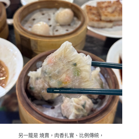
另一籠是
燒賣，
肉香扎實、比例傳統，