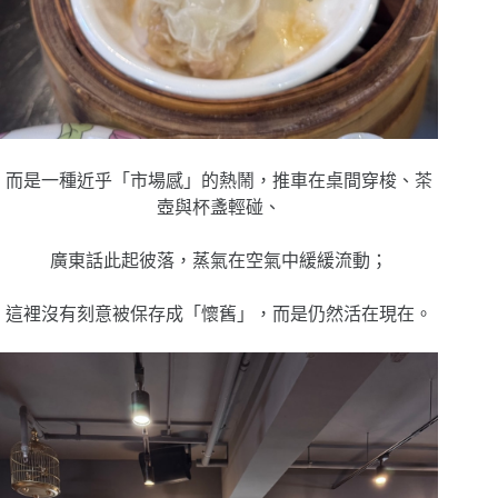
而是一種近乎「市場感」的熱鬧，
推車在桌間穿梭、
茶
壺與杯盞輕碰、
廣東話此起彼落，
蒸氣在空氣中緩緩流動；
這裡沒有刻意被保存成「懷舊」，
而是仍然活在現在。