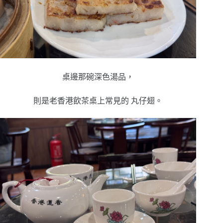
桌邊那碗深色湯品，
則是老香港飲茶桌上常見的
丸仔翅。