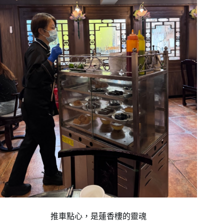
推車點心，是蓮香樓的靈魂