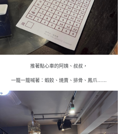
推著點心車的阿姨、叔叔，
一籠一籠喊著：
蝦餃、燒賣、排骨、鳳爪
……