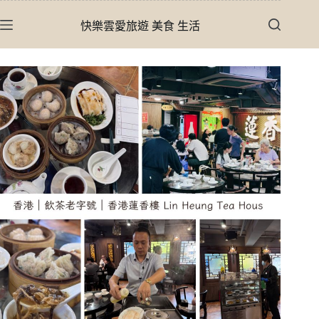
跳
快樂雲愛旅遊 美食 生活
至
主
要
內
容