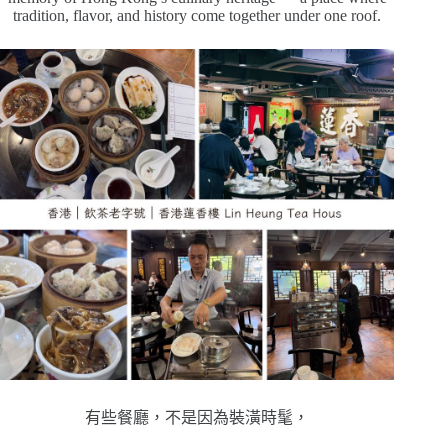
tradition, flavor, and history come together under one roof.
有些餐廳，
不是因為裝潢時髦，