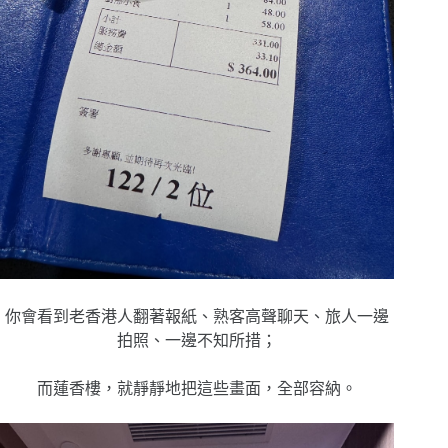
你會看到
老香港人翻著報紙、
熟客高聲聊天、
旅人一邊
拍照、一邊不知所措；
而蓮香樓，
就靜靜地把這些畫面，
全部容納。