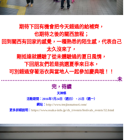
期待下回有機會把今天錯過的給補齊，
也期待之後的關西旅程；
回到關西有回家的感覺，一種熟悉的陌生感，代表自己
太久沒來了，
剛抵達就體驗了從未體驗過的夏日風情，
下回朋友們若是挑選夏季來日本，
可別錯過穿著浴衣與當地人一起參加慶典哦！！
…………………………………………………………….未
完，待續
天神祭
活動期間：2016年7月24日（週日）、25日（週一）
網站：
http://www.tenjinmatsuri.com/
更多詳細說明：
https://www.osaka-info.jp/ch_t/events/festivals_events/32.html