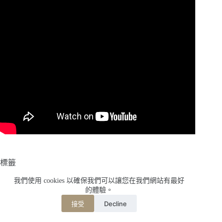
標籤
#
【日本，關西】大阪、京都、神戶、奈良、滋賀
我們使用 cookies 以確保我們可以讓您在我們網站有最好
#
和爽美
#
大阪
#
天神祭
#
慶典
#
日本
的體驗。
Decline
接受
#
日本三大祭典
#
日本夏日
#
本町
#
浴衣體驗
#
關西