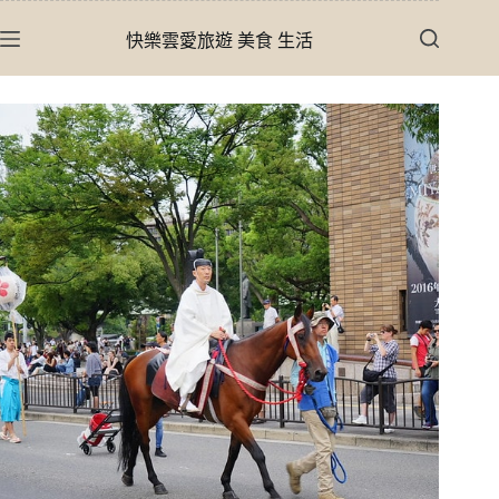
跳
快樂雲愛旅遊 美食 生活
至
主
要
內
容