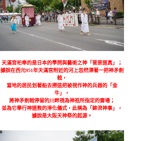
天滿宮祀奉的是日本的學問與藝術之神「菅原道真」；
據說在西元951年天滿宮附近的河上忽然漂著一把神矛劍
戟，
當地的居民划著船去撈這把被視作神的兵器的「金
牛」，
將神矛劍戟停留的川畔視為神祇所指定的齋場；
並為它舉行神道教的淨化儀式，此稱為「鉾流神事」，
據說是大阪天神祭的起源。