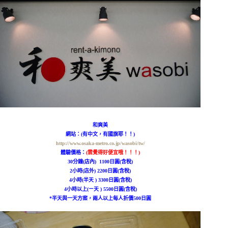
和爽美
網站：(有中文，有國旗耶！！)
http://www.osaka-metro.co.jp/wasobi/tw/
體驗價格：
(雲覺得好便宜哦！！！)
30分鐘(店內) 1100日圓(含稅)
2小時(店外)
2200日圓(含稅)
4小時(半天 )
3300日圓(含稅)
4小時以上(ㄧ天 )
5500日圓(含稅)
*半天與一天方案，兩人以上每人折價
500日圓