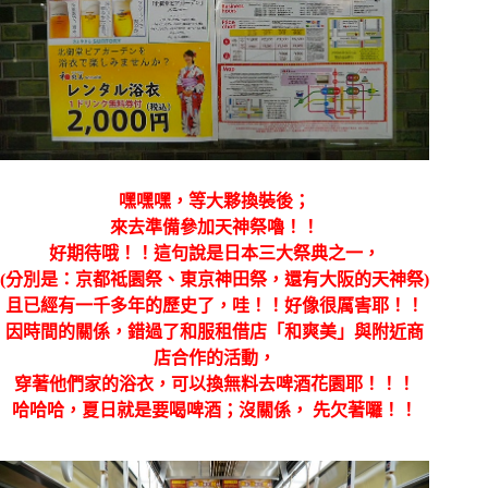
嘿嘿嘿，等大夥換裝後；
來去準備參加天神祭嚕！！
好期待哦！！這句說是日本三大祭典之一，
(分別是：京都祗園祭、東京神田祭，還有大阪的天神祭)
且已經有一千多年的歷史了，哇！！好像很厲害耶！！
因時間的關係，錯過了和服租借店「和爽美」與附近商
店合作的活動，
穿著他們家的浴衣，可以換無料去啤酒花園耶！！！
哈哈哈，夏日就是要喝啤酒；沒關係， 先欠著囉！！