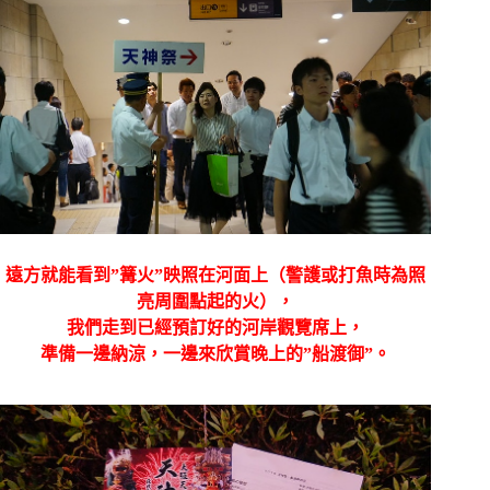
遠方就能看到”篝火”映照在河面上（警護或打魚時為照
亮周圍點起的火），
我們走到已經預訂好的河岸觀覽席上，
準備一邊納涼，一邊來欣賞晚上的”船渡御”。