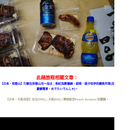
此趟旅程相關文章：
【日本，和歌山】行駛在和歌山市～加太；粉紅指數爆錶，超萌，超卡哇伊的鯛魚列車(吉
慶鯛電車，めでたいでんしゃ)。
【日本，大阪自助】台北(TPE)→大阪(KIX) | 樂桃航空Peach Aviation 初體驗。