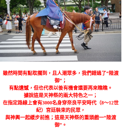
雖然時間有點耽擱到，且人潮眾多，我們錯過了“陸渡
御”；
有點遺憾，但也代表以後有機會還要再來瞧瞧。
據說這是天神祭的兩大特色之一；
在指定路線上會有3000名身穿奈良平安時代（8〜12世
紀）宮廷裝束的民眾，
與神輿一起緩步前進；這是天神祭的重頭戲一“陸渡
御”。