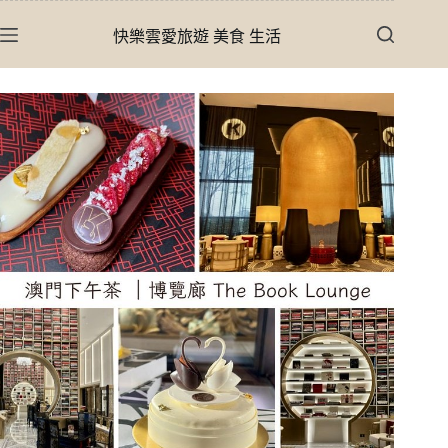
跳
快樂雲愛旅遊 美食 生活
至
主
要
內
容