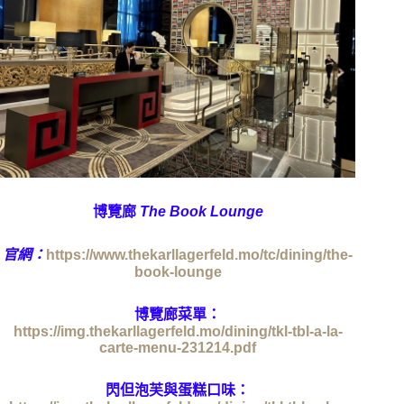
博覽廊
The Book Lounge
官網：
https://www.thekarllagerfeld.mo/tc/dining/the-
book-lounge
博覽廊菜單：
https://img.thekarllagerfeld.mo/dining/tkl-tbl-a-la-
carte-menu-231214.pdf
閃但泡芙與蛋糕口味：