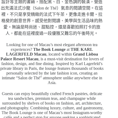
設計等主題的書籍，搭配黑、白、金色調的裝潢，營造
出充滿法式沙龍（Salon de Thé）氣息的閱讀空間。在這
裡，不只是享受精緻的法式下午茶，更像走進卡爾・拉
格斐的創意世界，感受他對閱讀、美學與生活品味的熱
愛。無論是時尚迷、甜點控，還是喜歡拍照打卡的旅
人，都能在這裡度過一段優雅又難忘的午後時光。
Looking for one of Macau’s most elegant afternoon tea
experiences?
The Book Lounge
at
THE KARL
LAGERFELD Macau
, located within
Grand Lisboa
Palace Resort Macau
, is a must-visit destination for lovers of
fashion, design, and fine dining. Inspired by Karl Lagerfeld’s
private library in Paris, the lounge features thousands of books
personally selected by the late fashion icon, creating an
intimate “Salon de Thé” atmosphere unlike anywhere else in
Asia.
Guests can enjoy beautifully crafted French pastries, delicate
tea sandwiches, premium teas, and champagne while
surrounded by shelves of books on fashion, art, architecture,
and photography. Combining luxury, culture, and gastronomy,
The Book Lounge is one of Macau’s most Instagram-worthy
cafés and a perfect stop for anyone seeking a sophisticated