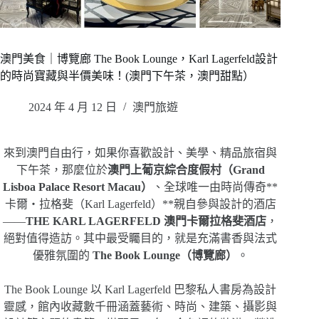
澳門美食｜博覽廊 The Book Lounge，Karl Lagerfeld設計
的時尚寶藏與半價美味！(澳門下午茶，澳門甜點）
2024 年 4 月 12 日
澳門旅遊
來到澳門自由行，如果你喜歡設計、美學、精品旅宿與
下午茶，那麼位於
澳門上葡京綜合度假村（Grand
Lisboa Palace Resort Macau）
、全球唯一由時尚傳奇**
卡爾・拉格斐（Karl Lagerfeld）**親自參與設計的酒店
——
THE KARL LAGERFELD 澳門卡爾拉格斐酒店
，
絕對值得造訪。其中最受矚目的，就是充滿書香與法式
優雅氛圍的
The Book Lounge（博覽廊）
。
The Book Lounge 以 Karl Lagerfeld 巴黎私人書房為設計
靈感，館內收藏數千冊涵蓋藝術、時尚、建築、攝影與