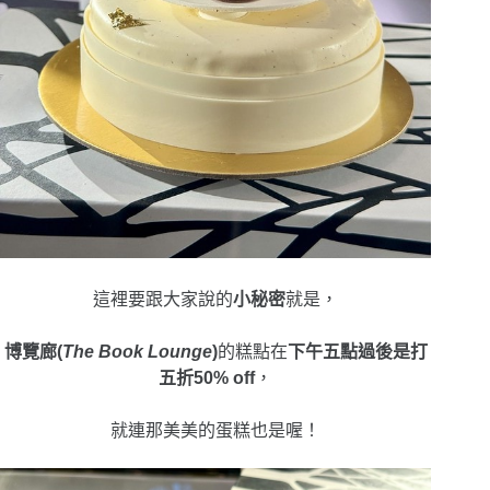
這裡要跟大家說的
小秘密
就是，
博覽廊(
The Book Lounge
)
的糕點在
下午五點過後是打
五折50% off
，
就連那美美的蛋糕也是喔！