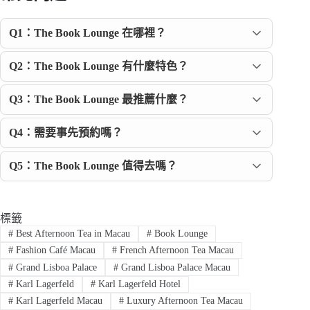
Q1：The Book Lounge 在哪裡？
Q2：The Book Lounge 有什麼特色？
Q3：The Book Lounge 最推薦什麼？
Q4：需要事先預約嗎？
Q5：The Book Lounge 值得去嗎？
標籤
#
Best Afternoon Tea in Macau
#
Book Lounge
#
Fashion Café Macau
#
French Afternoon Tea Macau
#
Grand Lisboa Palace
#
Grand Lisboa Palace Macau
#
Karl Lagerfeld
#
Karl Lagerfeld Hotel
#
Karl Lagerfeld Macau
#
Luxury Afternoon Tea Macau