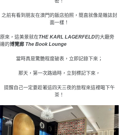
密！
之前有看到朋友在澳門的飯店拍照，簡直就像是雜誌封
面一樣！
原來，這美景就在
THE KARL LAGERFELD
的大廳旁
邊的
博覽廊
The Book Lounge
當時真是
驚艷程度破表，立即記錄下來；
那天，第一次路過時，立刻標記下來，
提醒自己一定要趁著這四天三夜的旅程來這裡喝下午
茶！