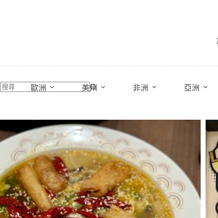
跳
至
主
要
內
容
歐洲
美州
非洲
亞洲