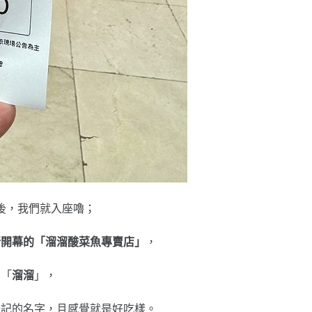
後，我們就入座嚕；
新開幕的「溜溜酸菜魚專賣店」
，
名「
溜溜
」，
好記的名字，且感覺就是好吃樣。