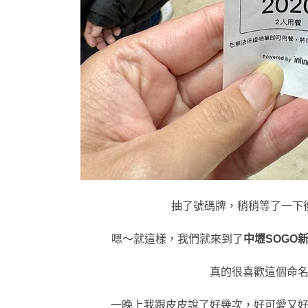
抽了號碼牌，稍稍等了一下
嗯～就這樣，我們就來到了
中壢SOGO
真的很喜歡這個命
一晚上我跟皮皮說了好幾次，好可愛又