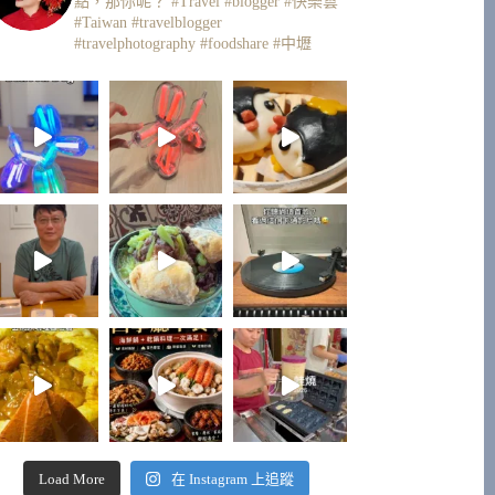
點，那你呢？
#Travel #blogger #快樂雲
#Taiwan #travelblogger
#travelphotography #foodshare #中壢
Load More
在 Instagram 上追蹤