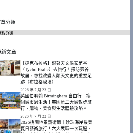
文章分類
文
章
分
類
最新文章
【捷克布拉格】跟著天文學家第谷
（Tycho Brahe）去旅行！探訪第谷
故居，尋找改變人類天文史的重要足
跡（布拉格秘境）
2026 年 7 月 23 日
英國伯明翰 Birmingham 自由行｜換
個城市過生活！英國第二大城散步旅
行、購物、美食與生活體驗攻略。
2026 年 7 月 22 日
2026桃園地景藝術節｜珍珠海岸最美
夏日藝術旅行！六大展區一次玩遍，