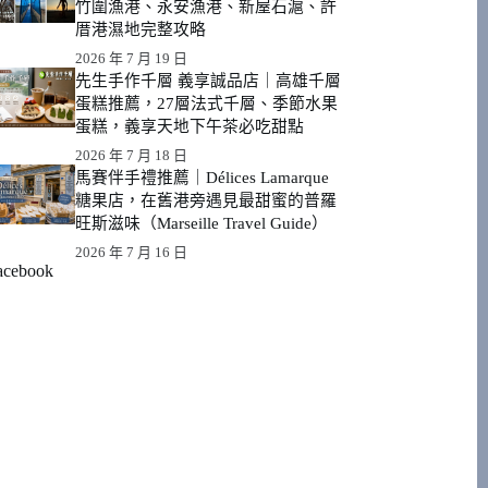
竹圍漁港、永安漁港、新屋石滬、許
厝港濕地完整攻略
2026 年 7 月 19 日
先生手作千層 義享誠品店｜高雄千層
蛋糕推薦，27層法式千層、季節水果
蛋糕，義享天地下午茶必吃甜點
2026 年 7 月 18 日
馬賽伴手禮推薦｜Délices Lamarque
糖果店，在舊港旁遇見最甜蜜的普羅
旺斯滋味（Marseille Travel Guide）
2026 年 7 月 16 日
acebook