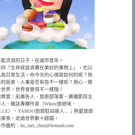
不能流浪的日子，在城市發呆。
信仰「生命就該浪費在美好的事物上」，也以
此為日常生活。你今天的心情是如何的呢？熟
悉的街景、人事是否有些不一樣呢？用心、眼
看世界，世界會變得不一樣哦！
快樂雲：前廣告人、旅遊部落客、廣播節目主
持人、雜誌專欄作家（Where旅遊味、
ELLE）、YAHOO旅遊駐站達人…；熱愛旅遊
與美食，走過世界數十餘國。
合作邀約：
lin_mei_chen@hotmail.com