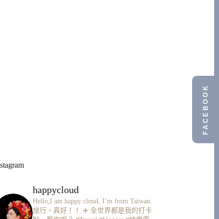
FACEBOOK
nstagram
happycloud
Hello,I am happy cloud, I’m from Taiwan.
旅行，真好！！ ✈️
全世界都是我的打卡