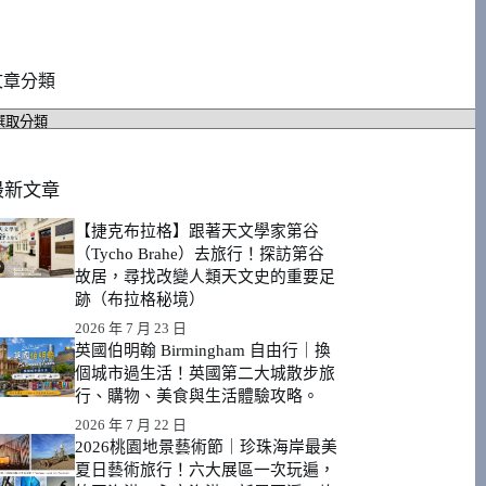
文章分類
文
章
分
類
最新文章
【捷克布拉格】跟著天文學家第谷
（Tycho Brahe）去旅行！探訪第谷
故居，尋找改變人類天文史的重要足
跡（布拉格秘境）
2026 年 7 月 23 日
英國伯明翰 Birmingham 自由行｜換
個城市過生活！英國第二大城散步旅
行、購物、美食與生活體驗攻略。
2026 年 7 月 22 日
2026桃園地景藝術節｜珍珠海岸最美
夏日藝術旅行！六大展區一次玩遍，