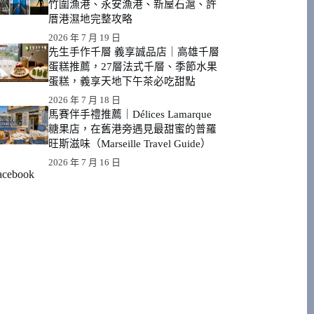
竹圍漁港、永安漁港、新屋石滬、許
厝港濕地完整攻略
2026 年 7 月 19 日
先生手作千層 義享誠品店｜高雄千層
蛋糕推薦，27層法式千層、季節水果
蛋糕，義享天地下午茶必吃甜點
2026 年 7 月 18 日
馬賽伴手禮推薦｜Délices Lamarque
糖果店，在舊港旁遇見最甜蜜的普羅
旺斯滋味（Marseille Travel Guide）
2026 年 7 月 16 日
acebook