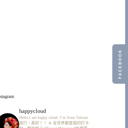
FACEBOOK
nstagram
happycloud
Hello,I am happy cloud, I’m from Taiwan.
旅行，真好！！ ✈️
全世界都是我的打卡