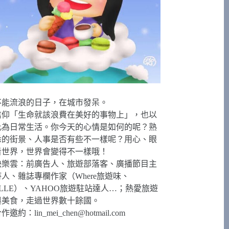
不能流浪的日子，在城市發呆。
信仰「生命就該浪費在美好的事物上」，也以
此為日常生活。你今天的心情是如何的呢？熟
悉的街景、人事是否有些不一樣呢？用心、眼
看世界，世界會變得不一樣哦！
快樂雲：前廣告人、旅遊部落客、廣播節目主
持人、雜誌專欄作家（Where旅遊味、
ELLE）、YAHOO旅遊駐站達人…；熱愛旅遊
與美食，走過世界數十餘國。
合作邀約：
lin_mei_chen@hotmail.com