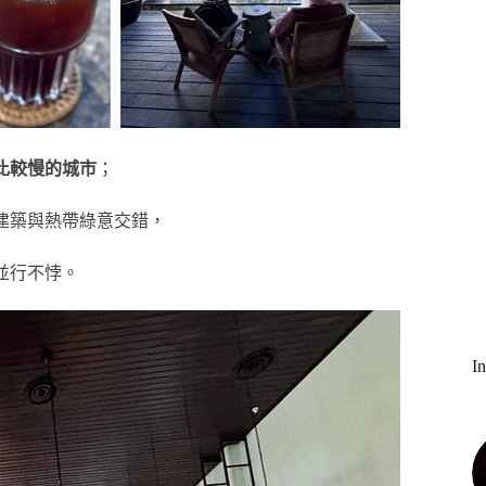
比較慢的城市
；
建築與熱帶綠意交錯，
並行不悖。
I