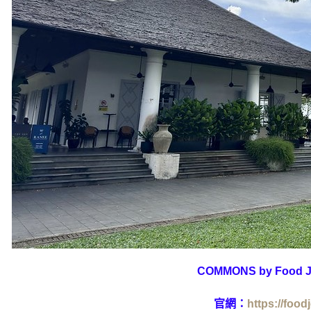
COMMONS by Food J
官網：
https://food