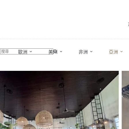
跳
至
主
要
內
容
歐洲
美州
非洲
亞洲