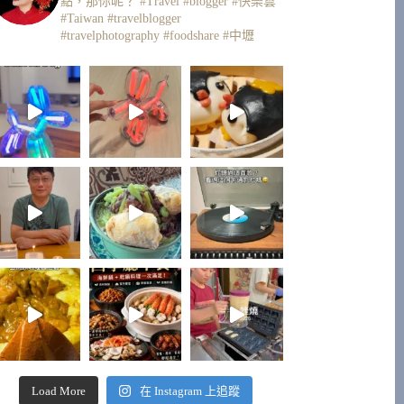
點，那你呢？
#Travel #blogger #快樂雲
#Taiwan #travelblogger
#travelphotography #foodshare #中壢
Load More
在 Instagram 上追蹤