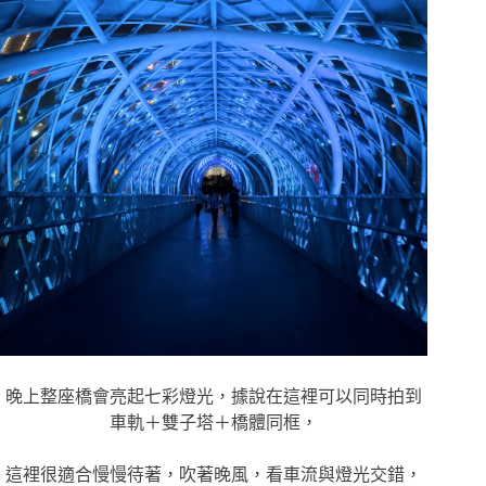
晚上整座橋會亮起七彩燈光，據說在這裡可以同時拍到
車軌＋雙子塔＋橋體同框，
這裡很適合慢慢待著，吹著晚風，看車流與燈光交錯，