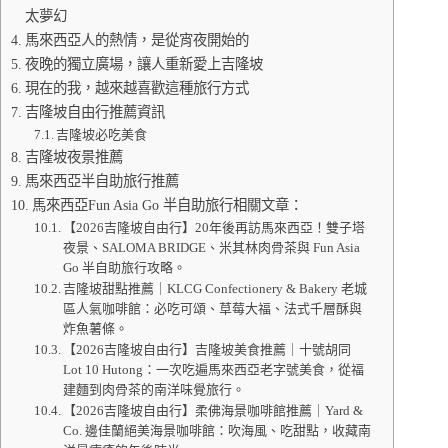
太夢幻
馬來西亞人的熱情，是從宵夜開始的
夜晚的獨立廣場，讓人重新愛上吉隆坡
現在的我，越來越喜歡這種旅行方式
吉隆坡自由行推薦資訊
吉隆坡必吃美食
吉隆坡夜景推薦
馬來西亞半自助旅行推薦
馬來西亞Fun Asia Go 半自助旅行相關文章：
【2026吉隆坡自由行】20年後再訪馬來西亞！雙子塔
夜景、SALOMA BRIDGE、米其林肉骨茶與 Fun Asia
Go 半自助旅行攻略。
吉隆坡甜點推薦｜KLCG Confectionery & Bakery 老城
區人氣咖啡館：必吃可頌、草莓大福、法式千層酥與
炸魚薯條。
【2026吉隆坡自由行】吉隆坡美食推薦｜十號胡同
Lot 10 Hutong：一次吃遍馬來西亞老字號美食，從福
建麵到肉骨茶的南洋味覺旅行。
【2026吉隆坡自由行】柔佛海景咖啡館推薦｜Yard &
Co. 邊佳蘭絕美海景咖啡館：吹海風、吃甜點，收藏南