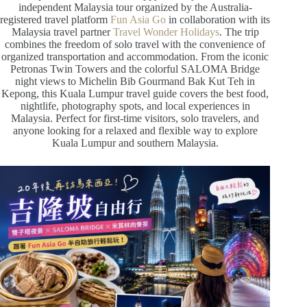
independent Malaysia tour organized by the Australia-
registered travel platform
Fun Asia Go
in collaboration with its
Malaysia travel partner
Travel Wonder Holidays
. The trip
combines the freedom of solo travel with the convenience of
organized transportation and accommodation. From the iconic
Petronas Twin Towers and the colorful SALOMA Bridge
night views to Michelin Bib Gourmand Bak Kut Teh in
Kepong, this Kuala Lumpur travel guide covers the best food,
nightlife, photography spots, and local experiences in
Malaysia. Perfect for first-time visitors, solo travelers, and
anyone looking for a relaxed and flexible way to explore
Kuala Lumpur and southern Malaysia.