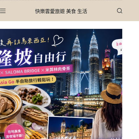
跳
快樂雲愛旅遊 美食 生活
至
主
要
內
容