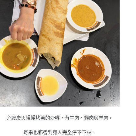
旁邊炭火慢慢烤著的沙嗲，有牛肉、雞肉與羊肉，
每串也都香到讓人完全停不下來，