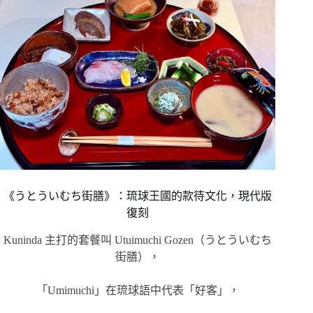
《うとういむち街膳》：琉球王國的款待文化，現代版
復刻
Kuninda 主打的套餐叫 Utuimuchi Gozen（うとういむち
街膳），
「Umimuchi」在琉球語中代表「好客」，