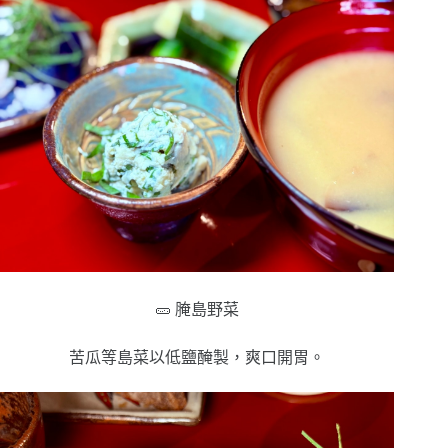
🥒 腌島野菜
苦瓜等島菜以低鹽醃製，爽口開胃。