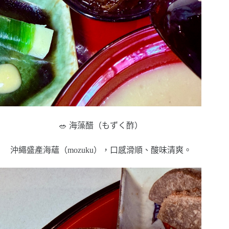
🥗 海藻醋（もずく酢）
沖繩盛產海蘊（mozuku），口感滑順、酸味清爽。