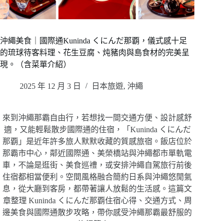
沖繩美食｜國際通Kuninda くにんだ那覇，儀式感十足
的琉球待客料理、花生豆腐、炖豬肉與島食材的完美呈
現。（含菜單介紹）
2025 年 12 月 3 日
日本旅遊
,
沖繩
來到沖繩那霸自由行，若想找一間交通方便、設計感舒
適，又能輕鬆散步國際通的住宿，「Kuninda くにんだ
那覇」是近年許多旅人默默收藏的質感旅宿。飯店位於
那霸市中心，鄰近國際通、美榮橋站與沖繩都市單軌電
車，不論是逛街、美食巡禮，或安排沖繩自駕旅行前後
住宿都相當便利。空間風格融合簡約日系與沖繩悠閒氣
息，從大廳到客房，都帶著讓人放鬆的生活感。這篇文
章整理 Kuninda くにんだ那覇住宿心得、交通方式、周
邊美食與國際通散步攻略，帶你感受沖繩那霸最舒服的