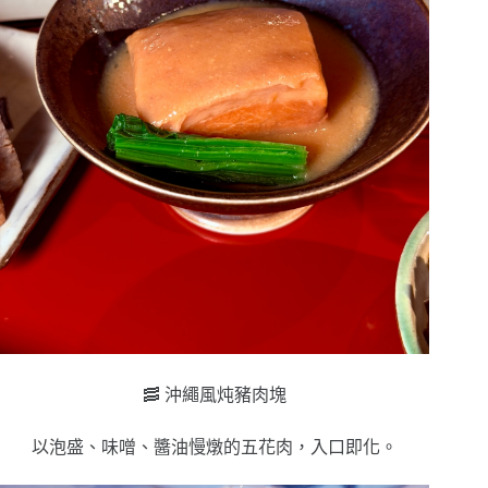
🥓 沖繩風炖豬肉塊
以泡盛、味噌、醬油慢燉的五花肉，入口即化。