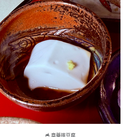
🥣 章藥摔豆腐