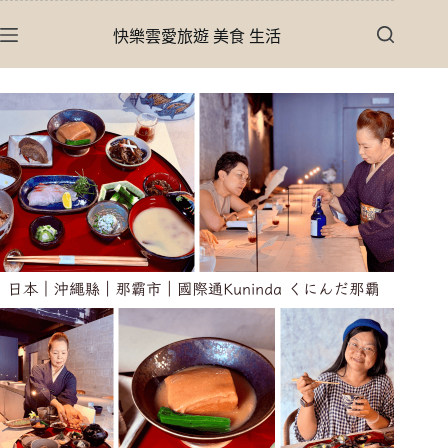
跳
快樂雲愛旅遊 美食 生活
至
主
要
內
容