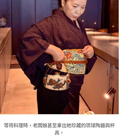
等待料理時，老闆娘甚至拿出她珍藏的琉球陶器與杯
具，