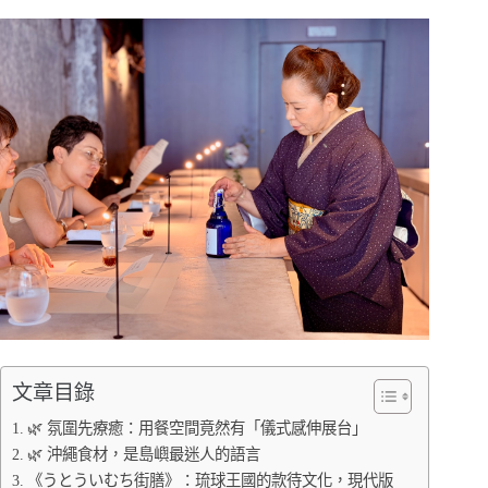
文章目錄
🌿 氛圍先療癒：用餐空間竟然有「儀式感伸展台」
🌿 沖繩食材，是島嶼最迷人的語言
《うとういむち街膳》：琉球王國的款待文化，現代版