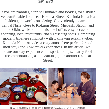
旅行節奏。
If you are planning a trip to Okinawa and looking for a stylish
yet comfortable hotel near Kokusai Street, Kuninda Naha is a
hidden gem worth considering. Conveniently located in
central Naha, close to Kokusai Street, Miebashi Station, and
the Okinawa Monorail, this hotel offers easy access to
shopping, local restaurants, and sightseeing spots. Combining
modern Japanese simplicity with Okinawan relaxing vibes,
Kuninda Naha provides a cozy atmosphere perfect for both
short stays and slow travel experiences. In this article, we’ll
share our stay experience, transportation tips, nearby food
recommendations, and a walking guide around Kokusai
Street.