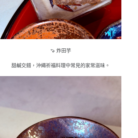
🍠 炸田芋
甜鹹交錯，沖繩祈福料理中常見的家常滋味。