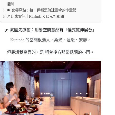
復刻
🍽 套餐亮點：每一道都是琉球靈魂的小章節
📍 店家資訊｜Kuninda くにんだ那覇
🌿 氛圍先療癒：用餐空間竟然有「儀式感伸展台」
Kuninda 的空間很迷人，柔光、溫暖、安靜，
但最讓我驚喜的，是 吧台後方那扇低調的小門。