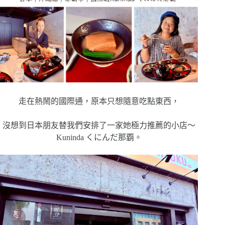
走在熱鬧的國際通，原本只想隨意吃點東西，
沒想到日本朋友替我們安排了一家她極力推薦的小店～
Kuninda くにんだ那覇。