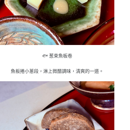
🐟 葱束魚板卷
魚板捲小蔥段，淋上微醋調味，清爽的一道。