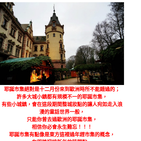
耶誕市集絕對是十二月份來到歐洲時所不能錯過的；
許多大城小鎮都有規模不一的耶誕市集，
有些小城鎮，會在這段期間整城妝點的讓人宛如走入浪
漫的童話世界一般，
只能你曾去過歐洲的耶誕市集，
相信你必會永生難忘！！！
耶誕市集有點像是東方這裡過年趕市集的概念，