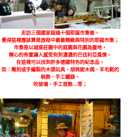
走訪三個國家超過十個耶誕市集後，
覺得這裡應該算是旅程中最
最精緻與特別的耶誕市集；
市集是以城堡莊園中的庭園與花園為腹地，
精心的佈置讓人感受到到濃濃的巴伐利亞風情，
在這裡可以找到許多德國特色的紀念品，
如：雕刻或手編製的木頭玩具、胡桃鉗木偶、羊毛氈的
裝飾、手工鐵器、
吹玻璃、手工首飾
…
等；