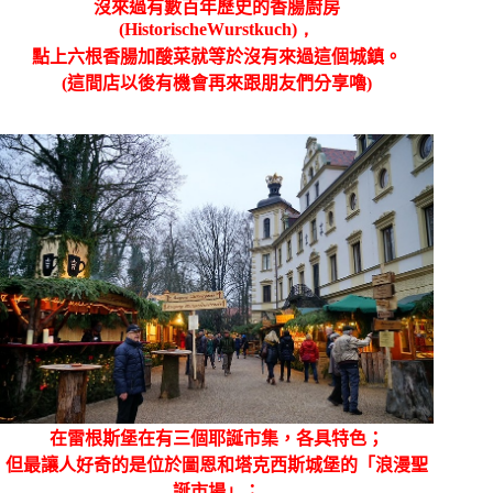
沒來過有數百年歷史的香腸廚房
(
HistorischeWurstkuch)，
點上六根香腸加酸菜就等於沒有來過這個城鎮。
(這間店以後有機會再來跟朋友們分享嚕)
在
雷根斯堡在有三個耶誕市集，各具特色；
但最讓人好奇的是位於圖恩和塔克西斯城堡的「浪漫聖
誕市場」；