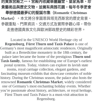
的貴族宮殿之一。宮殿內收藏華麗廳堂、皇家馬車、珍
貴藝術品與歷史文物，並擁有典雅花園，每年冬季更會
舉辦德國最夢幻的聖誕市集（Romantic Christmas
Market）
。本文將分享圖恩與塔克西斯宮的歷史背景、
參觀重點、門票資訊、交通方式及實際參觀心得，帶你
走進德國貴族文化與歐洲郵政歷史的精彩世界。
Located in the UNESCO World Heritage city of
Regensburg
,
Fürst Thurn und Taxis Palace
is one of
Germany’s most magnificent aristocratic residences. Originally
built as a Benedictine monastery in the 18th century, the
palace later became the home of the prestigious
Thurn und
Taxis family
, famous for establishing one of Europe’s earliest
postal systems. Today, visitors can explore its lavish state
rooms, royal carriage collection, elegant gardens, and
fascinating museum exhibits that showcase centuries of noble
history. During the Christmas season, the palace also hosts the
renowned
Romantic Christmas Market
, widely considered
one of Germany’s most enchanting holiday events. Whether
you’re passionate about history, architecture, or royal heritage,
Fürst Thurn und Taxis Palace is a must-visit attraction in
Regensburg.