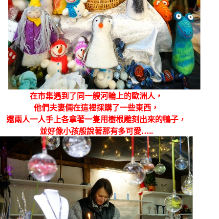
在市集遇到了同一艘河輪上的歐洲人，
他們夫妻倆在這裡採購了一些東西，
還兩人一人手上各拿著一隻用樹根雕刻出來的鴨子，
並好像小孩般說著那有多可愛…..