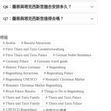
Q6：圖恩與塔克西斯宮適合安排多久？
Q7：圖恩與塔克西斯宮值得去嗎？
標籤
#
Avalon
#
Bavaria Attractions
#
Fürst Thurn und Taxis Gesamtverwaltung
#
Fürst Thurn und Taxis Palace
#
German Noble Residence
#
Germany Palace
#
Germany travel guide
#
Historic Palace Germany
#
Regensburg
#
Regensburg Attractions
#
Regensburg Palace
#
Regensburg UNESCO
#
Romantic Christmas Market
#
Romantic Christmas Market Regensburg
#
Royal Palace Bavaria
#
Things to Do in Regensburg
#
Thurn and Taxis Family
#
Thurn and Taxis Palace
#
Thurn und Taxis Family
#
Thurn und Taxis Palace
#
UNESCO Regensburg
#
世界文化遺產