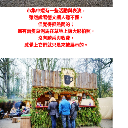
市集中還有一些活動與表演，
雖然說著德文讓人聽不懂，
但覺得挺熱鬧的；
還有兩隻草泥馬在草地上讓大夥拍照，
沒有騎乘與收費，
感覺上它們就只是來被展示的。