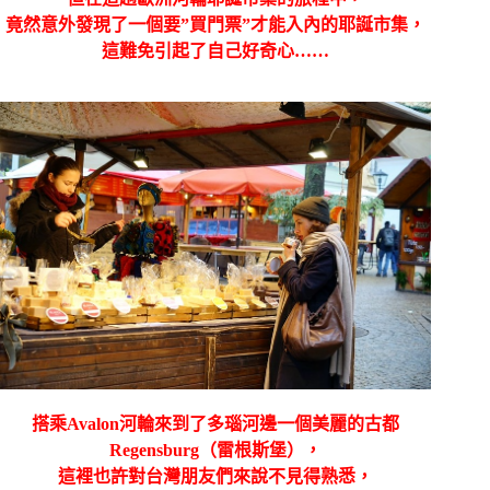
竟然意外發現了一個要”買門票”才能入內的耶誕市集，
這難免引起了自己好奇心……
搭乘
Avalon
河輪來到了多瑙河邊一個美麗的古都
Regensburg
（
雷根斯堡），
這裡也許對台灣朋友們來說不見得熟悉，