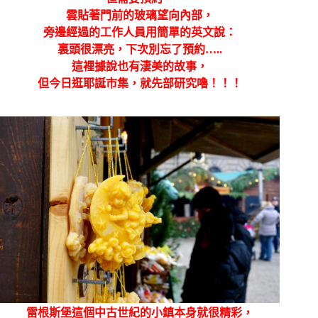
雲貼著門前的玻璃望向內部，
旁邊經過的工作人員用簡單的英文說：
裏頭很漂亮，下次別忘了預約…..
這裡據說也有淒美的故事，
但今日逛耶誕市集，就先部研究嚕！！！
雷根斯堡這個中古世紀的小鎮本身就很精彩，