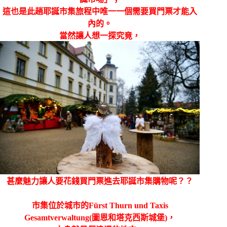
這也是此趟耶誕市集旅程中唯一一個需要買門票才能入
內的。
當然讓人想一探究竟，
甚麼魅力讓人要花錢買門票進去耶誕市集購物呢？？
市集位於城市的
Fürst Thurn und Taxis
Gesamtverwaltung(圖
恩和塔克西斯城堡)，