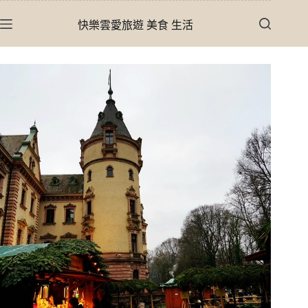
跳
快樂雲愛旅遊 美食 生活
至
主
要
內
容