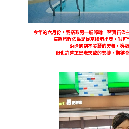
今年的六月份，雲搭乘另一艘郵輪，藍寶石公主號Sap
這趟旅程依舊是從基隆港出發，很可
沿途遇到不美麗的天氣，導
但也許這正是老天爺的安排，期待