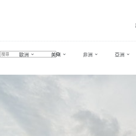
跳
至
主
要
內
容
歐洲
美州
非洲
亞洲