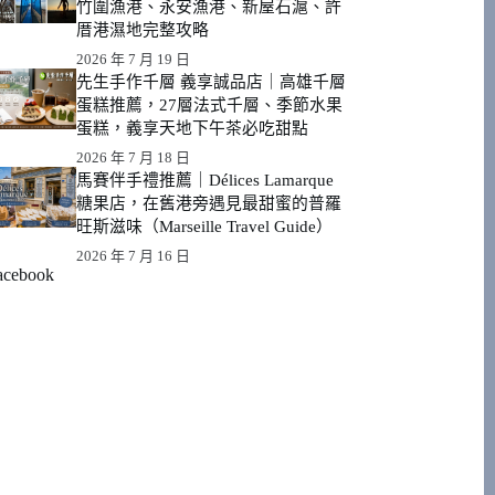
竹圍漁港、永安漁港、新屋石滬、許
厝港濕地完整攻略
2026 年 7 月 19 日
先生手作千層 義享誠品店｜高雄千層
蛋糕推薦，27層法式千層、季節水果
蛋糕，義享天地下午茶必吃甜點
2026 年 7 月 18 日
馬賽伴手禮推薦｜Délices Lamarque
糖果店，在舊港旁遇見最甜蜜的普羅
旺斯滋味（Marseille Travel Guide）
2026 年 7 月 16 日
acebook