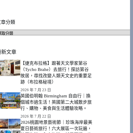
文章分類
文
章
分
類
最新文章
【捷克布拉格】跟著天文學家第谷
（Tycho Brahe）去旅行！探訪第谷
故居，尋找改變人類天文史的重要足
跡（布拉格秘境）
2026 年 7 月 23 日
英國伯明翰 Birmingham 自由行｜換
個城市過生活！英國第二大城散步旅
行、購物、美食與生活體驗攻略。
2026 年 7 月 22 日
2026桃園地景藝術節｜珍珠海岸最美
夏日藝術旅行！六大展區一次玩遍，