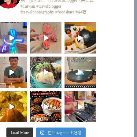
點，那你呢？
#Travel #blogger #快樂雲
#Taiwan #travelblogger
#travelphotography #foodshare #中壢
Load More
在 Instagram 上追蹤