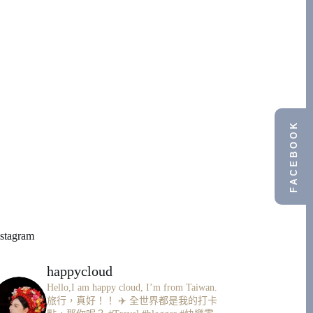
FACEBOOK
nstagram
happycloud
Hello,I am happy cloud, I’m from Taiwan.
旅行，真好！！ ✈️
全世界都是我的打卡