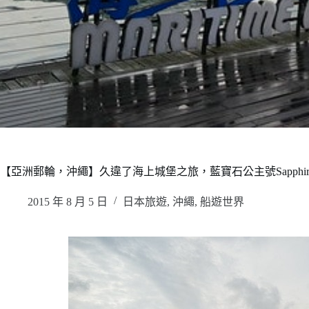
【亞洲郵輪，沖繩】久違了海上城堡之旅，藍寶石公主號Sapphire 
2015 年 8 月 5 日
日本旅遊
,
沖繩
,
船遊世界