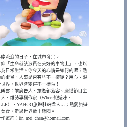
不能流浪的日子，在城市發呆。
信仰「生命就該浪費在美好的事物上」，也以
此為日常生活。你今天的心情是如何的呢？熟
悉的街景、人事是否有些不一樣呢？用心、眼
看世界，世界會變得不一樣哦！
快樂雲：前廣告人、旅遊部落客、廣播節目主
持人、雜誌專欄作家（Where旅遊味、
ELLE）、YAHOO旅遊駐站達人…；熱愛旅遊
與美食，走過世界數十餘國。
合作邀約：
lin_mei_chen@hotmail.com