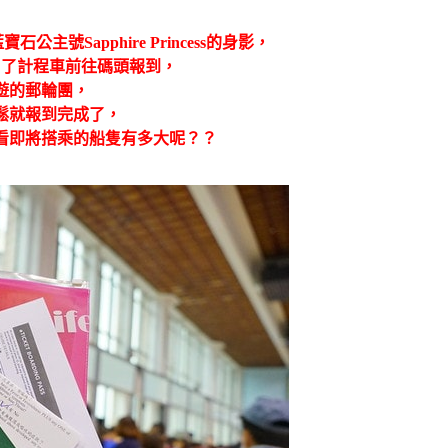
號Sapphire Princess的身影，
叫了計程車前往碼頭報到，
遊的郵輪團，
鬆就報到完成了，
看即將搭乘的船隻有多大呢？？