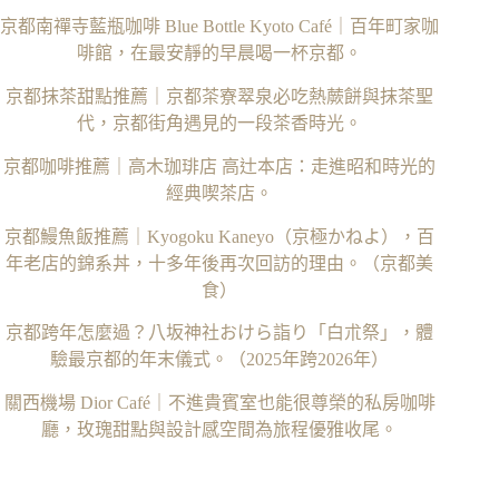
京都南禪寺藍瓶咖啡 Blue Bottle Kyoto Café｜百年町家咖
啡館，在最安靜的早晨喝一杯京都。
京都抹茶甜點推薦｜京都茶寮翠泉必吃熱蕨餅與抹茶聖
代，京都街角遇見的一段茶香時光。
京都咖啡推薦｜高木珈琲店 高辻本店：走進昭和時光的
經典喫茶店。
京都鰻魚飯推薦｜Kyogoku Kaneyo（京極かねよ），百
年老店的錦系丼，十多年後再次回訪的理由。（京都美
食）
京都跨年怎麼過？八坂神社おけら詣り「白朮祭」，體
驗最京都的年末儀式。（2025年跨2026年）
關西機場 Dior Café｜不進貴賓室也能很尊榮的私房咖啡
廳，玫瑰甜點與設計感空間為旅程優雅收尾。