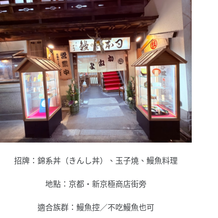
招牌：錦系丼（きんし丼）、玉子燒、鰻魚料理
地點：京都・新京極商店街旁
適合族群：鰻魚控／不吃鰻魚也可