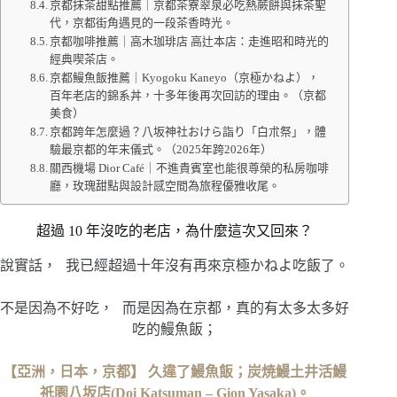
京都抹茶甜點推薦｜京都茶寮翠泉必吃熱蕨餅與抹茶聖
代，京都街角遇見的一段茶香時光。
京都咖啡推薦｜高木珈琲店 高辻本店：走進昭和時光的
經典喫茶店。
京都鰻魚飯推薦｜Kyogoku Kaneyo（京極かねよ），
百年老店的錦系丼，十多年後再次回訪的理由。（京都
美食）
京都跨年怎麼過？八坂神社おけら詣り「白朮祭」，體
驗最京都的年末儀式。（2025年跨2026年）
關西機場 Dior Café｜不進貴賓室也能很尊榮的私房咖啡
廳，玫瑰甜點與設計感空間為旅程優雅收尾。
超過 10 年沒吃的老店，為什麼這次又回來？
說實話， 我已經超過十年沒有再來京極かねよ吃飯了。
不是因為不好吃， 而是因為在京都，真的有太多太多好
吃的鰻魚飯；
【亞洲，日本，京都】 久違了鰻魚飯；炭焼鰻土井活鰻
祇園八坂店(Doi Katsuman – Gion Yasaka)。