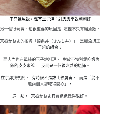
不只鰻魚飯，還有玉子燒：對皮皮來說剛剛好
另一個很現實、也很重要的原因是 這裡不只有鰻魚飯，
京極かねよ的招牌「錦系丼（きんし丼）」 是鰻魚與玉
子燒的組合；
而店內也有單純的玉子燒料理， 對於不特別愛吃鰻魚
飯的皮皮來說， 反而是一個很友善的選擇。
在京都找餐廳， 有時候不是誰比較厲害， 而是「能不
能兩個人都吃得開心」，
這一點， 京極かねよ其實默默做得很好。