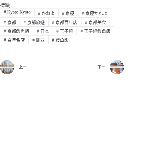
標籤
#
Kyoto Kyoto
#
かねよ
#
京極
#
京極かねよ
#
京都
#
京都旅遊
#
京都百年店
#
京都美食
#
京都鰻魚飯
#
日本
#
玉子燒
#
玉子燒鰻魚飯
#
百年名店
#
關西
#
鰻魚飯
上一
下一