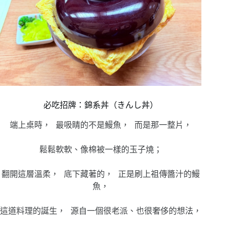
必吃招牌：錦系丼（きんし丼）
端上桌時， 最吸睛的不是鰻魚， 而是那一整片，
鬆鬆軟軟、像棉被一樣的玉子燒；
翻開這層溫柔， 底下藏著的， 正是刷上祖傳醬汁的鰻
魚，
這道料理的誕生， 源自一個很老派、也很奢侈的想法，