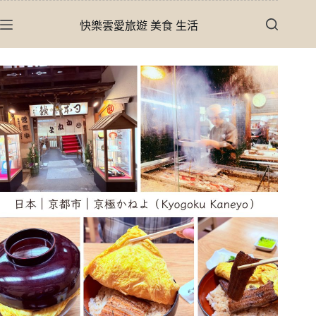
跳
快樂雲愛旅遊 美食 生活
至
主
要
內
容