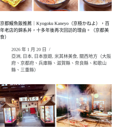
京都鰻魚飯推薦｜Kyogoku Kaneyo（京極かねよ），百
年老店的錦系丼，十多年後再次回訪的理由。（京都美
食）
2026 年 1 月 20 日
亞洲
,
日本
,
日本旅遊
,
米其林美食
,
關西地方（大阪
府、京都府、兵庫縣、滋賀縣、奈良縣、和歌山
縣、三重縣）