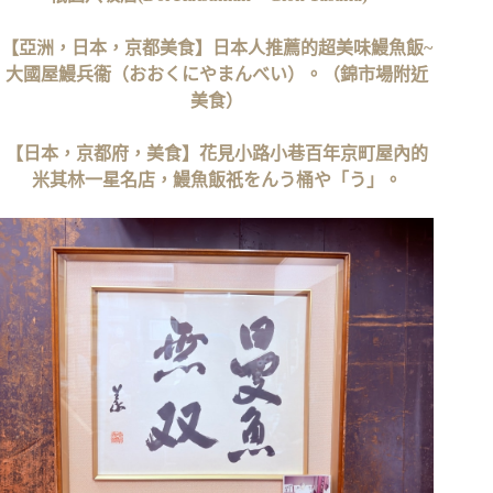
【亞洲，日本，京都美食】日本人推薦的超美味鰻魚飯~
大國屋鰻兵衞（おおくにやまんべい）。（錦市場附近
美食）
【日本，京都府，美食】花見小路小巷百年京町屋內的
米其林一星名店，鰻魚飯祇をんう桶や「う」。