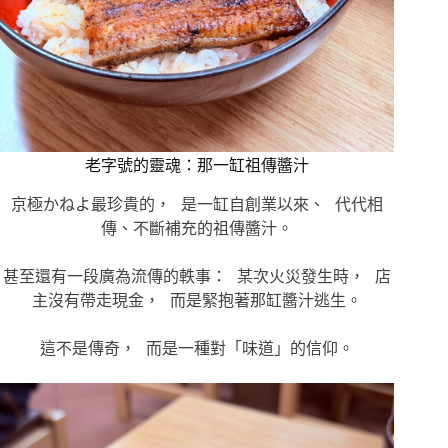
老字號的靈魂：那一缸祖傳醬汁
京極かねよ最珍貴的， 是一缸自創業以來、 代代相
傳、不斷補充的祖傳醬汁。
甚至還有一段廣為流傳的軼事： 某次火災發生時， 店
主沒有帶走現金， 而是緊抱著那缸醬汁逃生。
這不是傳奇， 而是一種對「味道」的信仰。