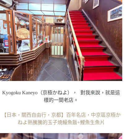
Kyogoku Kaneyo（京極かねよ）， 對我來說，就是這
樣的一間老店。
【日本，關西自由行，京都】百年名店，中京區京極か
ねよ熱騰騰的玉子燒鰻魚飯+鯉魚生魚片