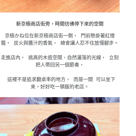
新京極商店街旁，時間彷彿停下來的空間
京極かね位在新京極商店街一側， 門前懸掛著紅燈
籠， 炭火與醬汁的香氣， 總會讓人忍不住放慢腳步。
走進店內， 挑高的木造空間、自然灑落的光線， 立刻
把人帶回另一個節奏，
這裡不是追求翻桌率的地方， 而是一間 可以坐下
來，好好吃一頓飯的老店。