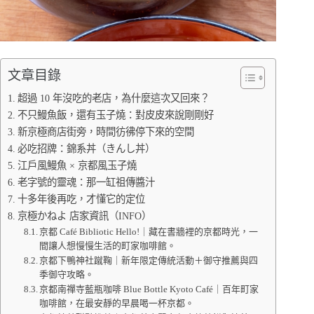
文章目錄
超過 10 年沒吃的老店，為什麼這次又回來？
不只鰻魚飯，還有玉子燒：對皮皮來說剛剛好
新京極商店街旁，時間彷彿停下來的空間
必吃招牌：錦系丼（きんし丼）
江戶風鰻魚 × 京都風玉子燒
老字號的靈魂：那一缸祖傳醬汁
十多年後再吃，才懂它的定位
京極かねよ 店家資訊（INFO）
京都 Café Bibliotic Hello!｜藏在書牆裡的京都時光，一
間讓人想慢慢生活的町家咖啡館。
京都下鴨神社蹴鞠｜新年限定傳統活動＋御守推薦與四
季御守攻略。
京都南禪寺藍瓶咖啡 Blue Bottle Kyoto Café｜百年町家
咖啡館，在最安靜的早晨喝一杯京都。