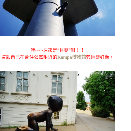
哇~~~原來是”巨嬰”呀！！
這跟自己在暫住公寓附近的
Kampa博物館
旁巨嬰好像，