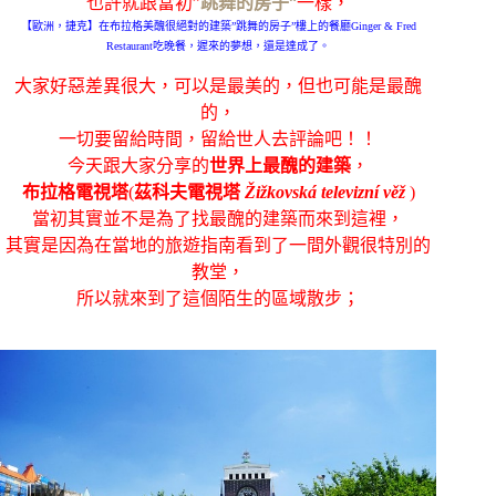
也許就跟當初”
跳舞的房子
“
一樣，
【歐洲，捷克】在布拉格美醜很絕對的建築”跳舞的房子”樓上的餐廳Ginger & Fred
Restaurant吃晚餐，遲來的夢想，還是達成了。
大家好惡差異很大，可以是最美的，但也可能是最醜
的，
一切要留給時間，留給世人去評論吧！！
今天跟大家分享的
世界上最醜的建築
，
布拉格電視塔
(
茲科夫電視塔
Žižkovská televizní věž
)
當初其實並不是為了找最醜的建築而來到這裡，
其實是因為在當地的旅遊指南看到了一間外觀很特別的
教堂，
所以就來到了這個陌生的區域散步；