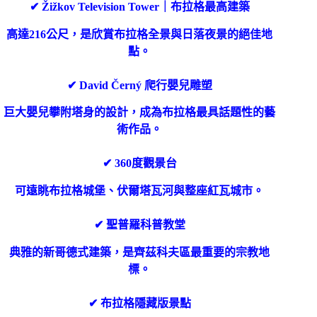
✔ Žižkov Television Tower｜布拉格最高建築
高達216公尺，是欣賞布拉格全景與日落夜景的絕佳地
點。
✔ David Černý 爬行嬰兒雕塑
巨大嬰兒攀附塔身的設計，成為布拉格最具話題性的藝
術作品。
✔ 360度觀景台
可遠眺布拉格城堡、伏爾塔瓦河與整座紅瓦城市。
✔ 聖普羅科普教堂
典雅的新哥德式建築，是齊茲科夫區最重要的宗教地
標。
✔ 布拉格隱藏版景點