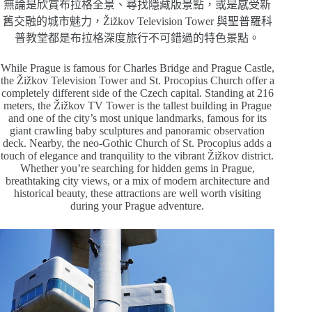
無論是欣賞布拉格全景、尋找隱藏版景點，或是感受新
舊交融的城市魅力，Žižkov Television Tower 與聖普羅科
普教堂都是布拉格深度旅行不可錯過的特色景點。
While Prague is famous for Charles Bridge and Prague Castle,
the Žižkov Television Tower and St. Procopius Church offer a
completely different side of the Czech capital. Standing at 216
meters, the Žižkov TV Tower is the tallest building in Prague
and one of the city’s most unique landmarks, famous for its
giant crawling baby sculptures and panoramic observation
deck. Nearby, the neo-Gothic Church of St. Procopius adds a
touch of elegance and tranquility to the vibrant Žižkov district.
Whether you’re searching for hidden gems in Prague,
breathtaking city views, or a mix of modern architecture and
historical beauty, these attractions are well worth visiting
during your Prague adventure.