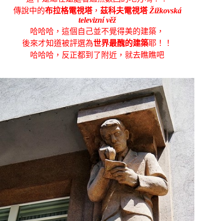
傳說中的
布拉格電視塔
，
茲科夫電視塔
Žižkovská
televizní věž
哈哈哈，這個自己並不覺得美的建築，
後來才知道被評選為
世界最醜的建築
耶！！
哈哈哈，反正都到了附近，就去瞧瞧吧