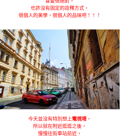
喜愛很絕對，
也許沒有固定的詮釋方式，
很個人的美學，很個人的品味吧！！！
今天並沒有特別想上
電視塔
，
所以就在附近逛逛之後，
慢慢往街車站前近，