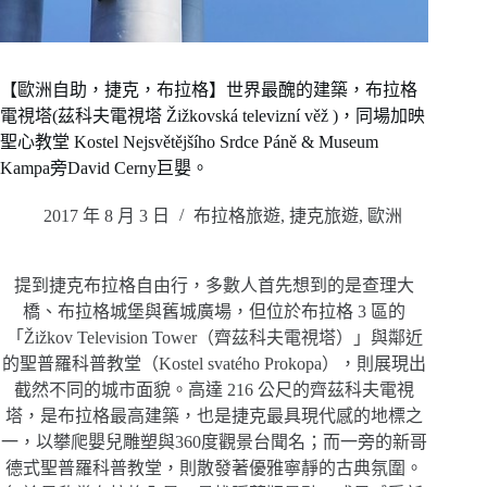
【歐洲自助，捷克，布拉格】世界最醜的建築，布拉格
電視塔(茲科夫電視塔 Žižkovská televizní věž )，同場加映
聖心教堂 Kostel Nejsvětějšího Srdce Páně & Museum
Kampa旁David Cerny巨嬰。
2017 年 8 月 3 日
布拉格旅遊
,
捷克旅遊
,
歐洲
提到捷克布拉格自由行，多數人首先想到的是查理大
橋、布拉格城堡與舊城廣場，但位於布拉格 3 區的
「Žižkov Television Tower（齊茲科夫電視塔）」與鄰近
的聖普羅科普教堂（Kostel svatého Prokopa），則展現出
截然不同的城市面貌。高達 216 公尺的齊茲科夫電視
塔，是布拉格最高建築，也是捷克最具現代感的地標之
一，以攀爬嬰兒雕塑與360度觀景台聞名；而一旁的新哥
德式聖普羅科普教堂，則散發著優雅寧靜的古典氛圍。