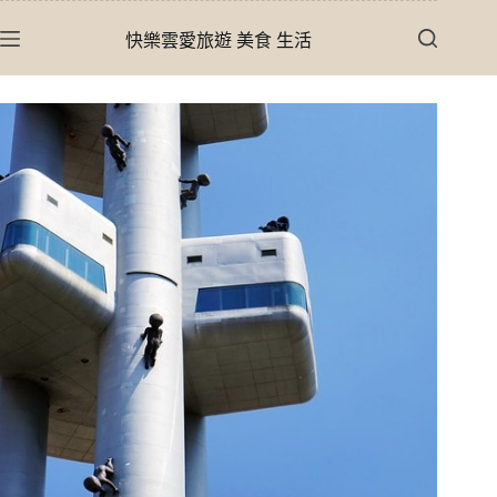
跳
快樂雲愛旅遊 美食 生活
至
主
要
內
容