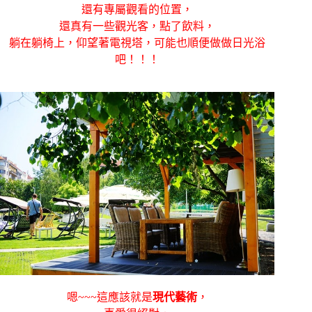
還有專屬觀看的位置，
還真有一些觀光客，點了飲料，
躺在躺椅上，仰望著電視塔，可能也順便做做日光浴
吧！！！
嗯~~~這應該就是
現代藝術
，