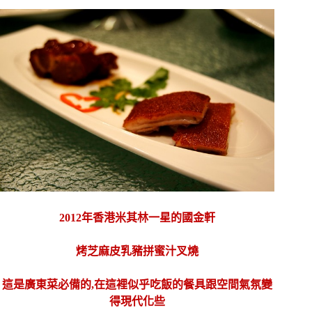
2012年香港米其林一星的國金軒
烤芝麻皮乳豬拼蜜汁叉燒
這是廣東菜必備的,在這裡似乎吃飯的餐具跟空間氣氛變
得現代化些