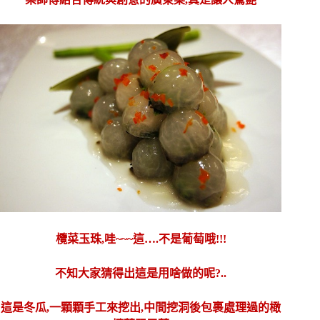
欖菜玉珠,哇~~~這….不是葡萄哦!!!
不知大家猜得出這是用啥做的呢?..
這是冬瓜,一顆顆手工來挖出,中間挖洞後包裹處理過的橄