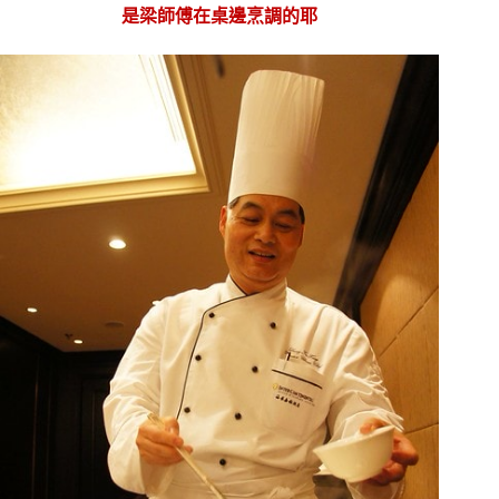
是梁師傅在桌邊烹調的耶