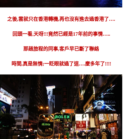
之後,雲就只在香港轉機,再也沒有進去過香港了….
回頭一看,天呀!!!竟然已經是17年前的事情…..
那趟旅程的同事,客戶早已斷了聯絡
時間,真是無情;一眨眼就過了這….麼多年了!!!!