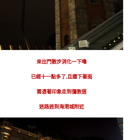
來出門散步消化一下嚕
已經十一點多了,且還下著雨
雲憑著印象走到彌敦道
迷路迷到海港城附近