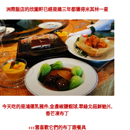
洲際飯店的欣圖軒已經是連三年都獲得米其林一星
今天吃的是鴻運乳豬件,金盞椒鹽蝦球,翠綠北菇鮮鮑片,
香芒凍布丁
ccc雲喜歡它們的布丁跟餐具