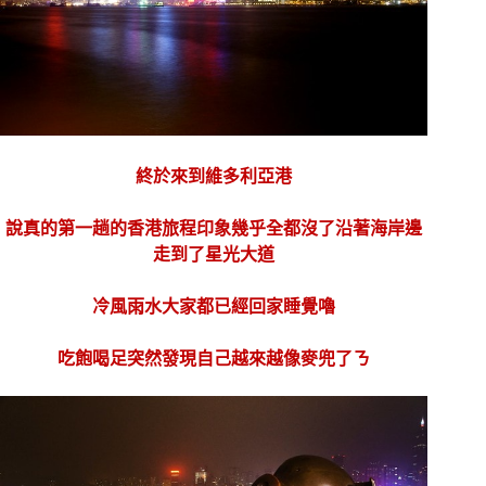
終於來到維多利亞港
說真的第一趟的香港旅程印象幾乎全都沒了沿著海岸邊
走到了星光大道
冷風雨水大家都已經回家睡覺嚕
吃飽喝足突然發現自己越來越像麥兜了ㄋ