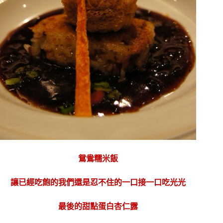
鴛鴦糯米飯
讓已經吃飽的我們還是忍不住的一口接一口吃光光
最後的甜點蛋白杏仁露