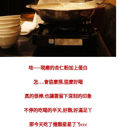
哇~~~現磨的杏仁粉加上蛋白
怎….會這麼搭,這麼好喝
真的很棒,也讓雲留下深刻的印象
不停的吃喝的半天,好飽,好滿足丫
那今天吃了幾顆星星了ㄋccc