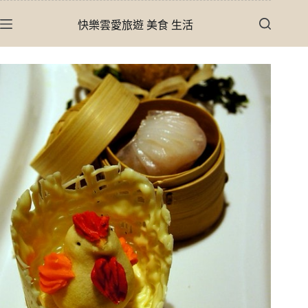
跳
快樂雲愛旅遊 美食 生活
至
主
要
內
容