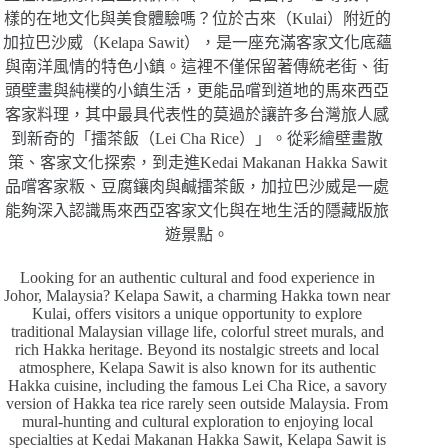
樣的在地文化與美食體驗嗎？位於古來（Kulai）附近的
加拉巴沙威（Kelapa Sawit），是一座充滿客家文化底蘊
與南洋風情的特色小鎮。這裡不僅保留著傳統老街、街
頭壁畫與純樸的小鎮生活，更能品嚐到道地的馬來西亞
客家料理，其中最具代表性的莫過於讓許多台灣旅人感
到新奇的「擂茶飯（Lei Cha Rice）」。從彩繪壁畫散
策、客家文化探索，到走進Kedai Makanan Hakka Sawit
品嚐客家粄、豆腐鑲肉與鹹擂茶飯，加拉巴沙威是一處
能夠深入認識馬來西亞客家文化與在地生活的隱藏版旅
遊景點。
Looking for an authentic cultural and food experience in
Johor, Malaysia? Kelapa Sawit, a charming Hakka town near
Kulai, offers visitors a unique opportunity to explore
traditional Malaysian village life, colorful street murals, and
rich Hakka heritage. Beyond its nostalgic streets and local
atmosphere, Kelapa Sawit is also known for its authentic
Hakka cuisine, including the famous Lei Cha Rice, a savory
version of Hakka tea rice rarely seen outside Malaysia. From
mural-hunting and cultural exploration to enjoying local
specialties at Kedai Makanan Hakka Sawit, Kelapa Sawit is