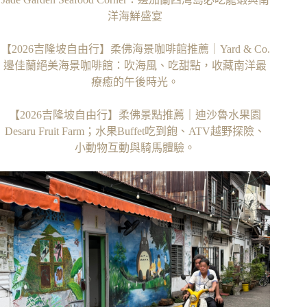
洋海鮮盛宴
【2026吉隆坡自由行】柔佛海景咖啡館推薦｜Yard & Co.
邊佳蘭絕美海景咖啡館：吹海風、吃甜點，收藏南洋最
療癒的午後時光。
【2026吉隆坡自由行】柔佛景點推薦｜迪沙魯水果園
Desaru Fruit Farm；水果Buffet吃到飽、ATV越野探險、
小動物互動與騎馬體驗。