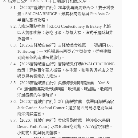
馬來西亞Fun Asia Go 半自助旅行相關文章：
【2026吉隆坡自由行】20年後再訪馬來西亞！雙子塔夜
景、SALOMA BRIDGE、米其林肉骨茶與 Fun Asia Go
半自助旅行攻略。
吉隆坡甜點推薦｜KLCG Confectionery & Bakery 老城
區人氣咖啡館：必吃可頌、草莓大福、法式千層酥與炸
魚薯條。
【2026吉隆坡自由行】吉隆坡美食推薦｜十號胡同 Lot
10 Hutong：一次吃遍馬來西亞老字號美食，從福建麵
到肉骨茶的南洋味覺旅行。
【2026吉隆坡自由行】吉隆坡鬼仔巷KWAI CHAI HONG
散策｜穿越百年華人街區，在塗鴉、咖啡香與老店之間
遇見最有靈魂的吉隆坡。
【2026吉隆坡自由行】柔佛海景咖啡館推薦｜Yard &
Co. 邊佳蘭絕美海景咖啡館：吹海風、吃甜點，收藏南
洋最療癒的午後時光。
【2026吉隆坡自由行】新山海鮮推薦｜翡翠園海鮮酒家
Jade Garden Seafood Corner：邊加蘭四灣島必吃龍蝦與
南洋海鮮盛宴。
【2026吉隆坡自由行】柔佛景點推薦｜迪沙魯水果園
Desaru Fruit Farm；水果Buffet吃到飽、ATV越野探險、
小動物互動與騎馬體驗。