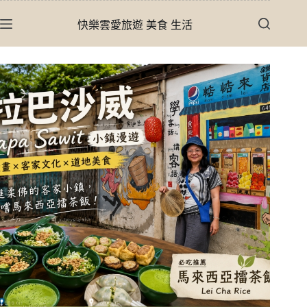
跳
快樂雲愛旅遊 美食 生活
至
主
要
內
容