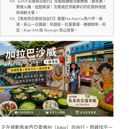
【2026吉隆坡自由行】雪蘭莪體驗活動推薦｜餵老鷹、
賞螢火蟲、追藍眼淚！吉隆坡近郊最夢幻的紅樹林夜遊
與海鮮大餐。
【馬來西亞南部自由行】跟著Fun Asia Go馬六甲、麻
坡、新山一日路線｜和諧街、紅屋廣場、椰糖咖啡、煎
蕊、Kopi 434 與 Skyscape 新山夜景。
正在規劃馬來西亞柔佛州（Johor）自由行，想尋找不一