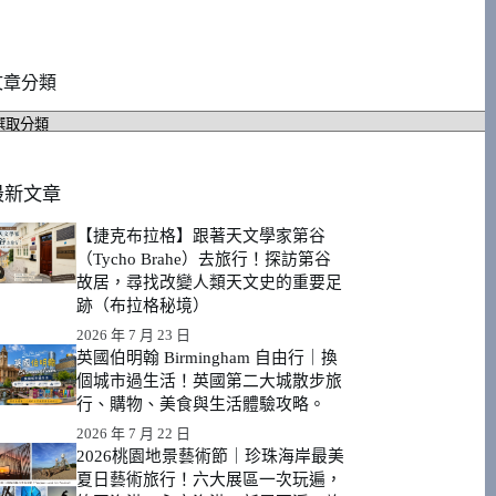
文章分類
文
章
分
類
最新文章
【捷克布拉格】跟著天文學家第谷
（Tycho Brahe）去旅行！探訪第谷
故居，尋找改變人類天文史的重要足
跡（布拉格秘境）
2026 年 7 月 23 日
英國伯明翰 Birmingham 自由行｜換
個城市過生活！英國第二大城散步旅
行、購物、美食與生活體驗攻略。
2026 年 7 月 22 日
2026桃園地景藝術節｜珍珠海岸最美
夏日藝術旅行！六大展區一次玩遍，