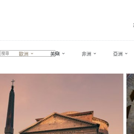
跳
至
主
要
內
容
歐洲
美州
非洲
亞洲