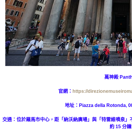
萬神殿 Pant
官網：
https://direzionemuseiroma
地址：
Piazza della Rotonda
交通：位於羅馬市中心，距「納沃納廣場」與「特雷維噴泉」不遠；最近
約 15 分