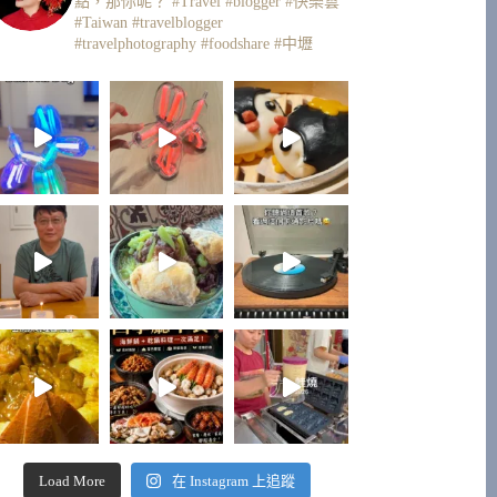
點，那你呢？
#Travel #blogger #快樂雲
#Taiwan #travelblogger
#travelphotography #foodshare #中壢
Load More
在 Instagram 上追蹤