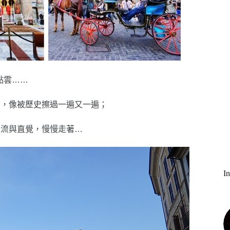
點雲……
的，像被歷史擦過一遍又一遍；
人流與直覺，慢慢走著…
I