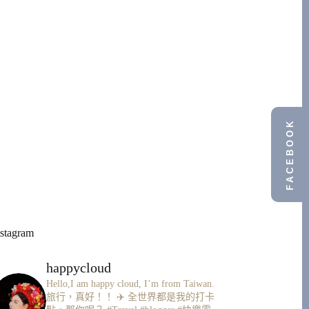
FACEBOOK
nstagram
happycloud
Hello,I am happy cloud, I’m from Taiwan.
旅行，真好！！ ✈️
全世界都是我的打卡