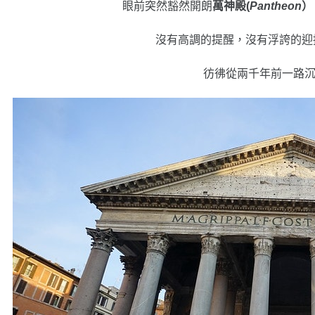
眼前突然豁然開朗
萬神殿(
Pantheon
）
沒有高調的提醒，沒有浮誇的
彷彿從兩千年前一路