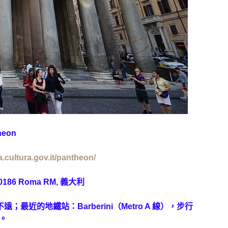
heon
.cultura.gov.it/pantheon/
, 00186 Roma RM, 義大利
的地鐵站：Barberini（Metro A 線），步行
鐘。