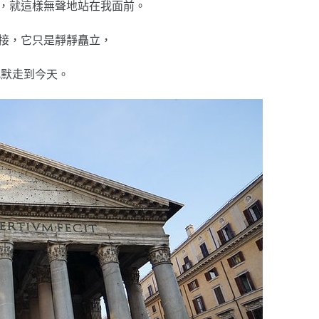
，就這樣無聲地站在我面前。
迎接，它只是靜靜矗立，
沉默走到今天。