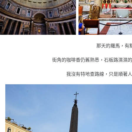
那天的羅馬，有
街角的咖啡香仍舊熟悉，石板路濕濕
我沒有特地查路線，只是順著