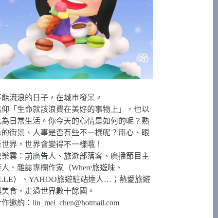
不能流浪的日子，在城市發呆。
信仰「生命就該浪費在美好的事物上」，也以
此為日常生活。你今天的心情是如何的呢？熟
悉的街景、人事是否有些不一樣呢？用心、眼
看世界，世界會變得不一樣哦！
快樂雲：前廣告人、旅遊部落客、廣播節目主
持人、雜誌專欄作家（Where旅遊味、
ELLE）、YAHOO旅遊駐站達人…；熱愛旅遊
與美食，走過世界數十餘國。
合作邀約：
lin_mei_chen@hotmail.com