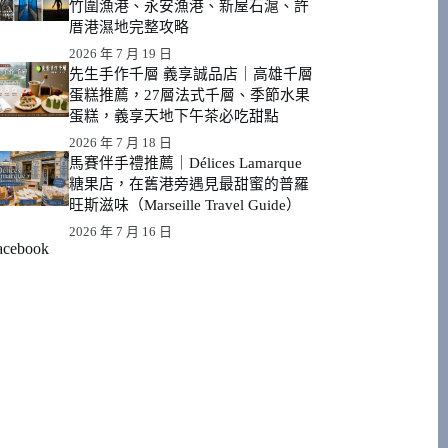
竹圍漁港、永安漁港、新屋石滬、許
厝港濕地完整攻略
2026 年 7 月 19 日
先生手作千層 義享誠品店｜高雄千層
蛋糕推薦，27層法式千層、季節水果
蛋糕，義享天地下午茶必吃甜點
2026 年 7 月 18 日
馬賽伴手禮推薦｜Délices Lamarque
糖果店，在舊港旁遇見最甜蜜的普羅
旺斯滋味（Marseille Travel Guide）
2026 年 7 月 16 日
acebook